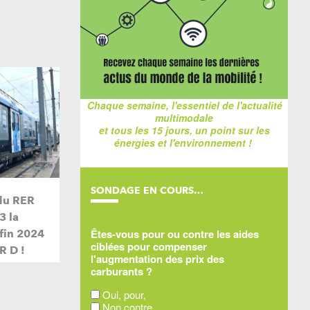
Chaque semaine, l'essentiel de l'actualité
multimodale
et tous les 15 jours, un point sur les
énergies et l'environnement !
SONDAGE EN COURS…
du RER
3 la
Êtes-vous pour ou contre les aides
 fin 2024
ciblées pour compenser
R D !
l'augmentation des prix des
carburants ?
Oui, pour,
Non contre,