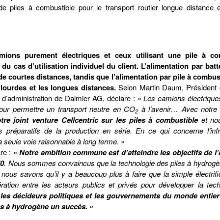
 piles à combustible pour le transport routier longue distance e
ions purement électriques et ceux utilisant une pile à co
 cas d’utilisation individuel du client. L’alimentation par batt
 de courtes distances, tandis que l’alimentation par pile à combus
 lourdes et les longues distances.
Selon Martin Daum, Président 
d’administration de Daimler AG, déclare : «
Les camions électriques
our permettre un transport neutre en CO
à l’avenir… Avec notre 
2
 joint venture Cellcentric sur les piles à combustible
et no
préparatifs de la production en série. En ce qui concerne l’infr
la seule voie raisonnable à long terme.
»
re : «
Notre ambition commune est d’atteindre les objectifs de l
50
. Nous sommes convaincus que la technologie des piles à hydrogè
s nous savons qu’il y a beaucoup plus à faire que la simple électrif
ation entre les acteurs publics et privés pour développer la tech
es décideurs politiques et les gouvernements du monde entier 
les à hydrogène un succès.
»