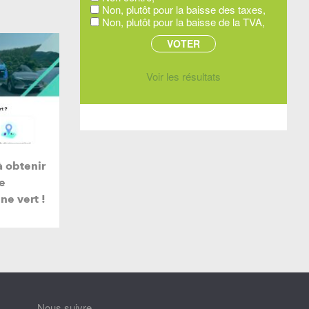
Non, plutôt pour la baisse des taxes,
Non, plutôt pour la baisse de la TVA,
Voir les résultats
à obtenir
ne
e vert !
Nous suivre