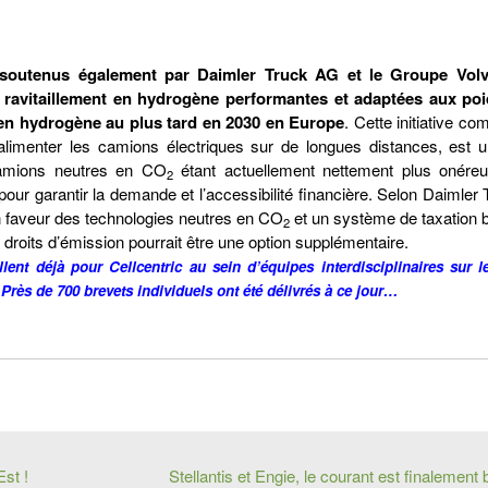
 soutenus également par Daimler Truck AG et le Groupe Vol
e ravitaillement en hydrogène performantes et adaptées aux po
nt en hydrogène au plus tard en 2030 en Europe
. Cette initiative c
r alimenter les camions électriques sur de longues distances, est 
 camions neutres en CO
étant actuellement nettement plus onére
2
pour garantir la demande et l’accessibilité financière. Selon Daimle
 en faveur des technologies neutres en CO
et un système de taxation b
2
roits d’émission pourrait être une option supplémentaire.
lent déjà pour Cellcentric au sein d’équipes interdisciplinaires sur l
Près de 700 brevets individuels ont été délivrés à ce jour…
st !
Stellantis et Engie, le courant est finalement 