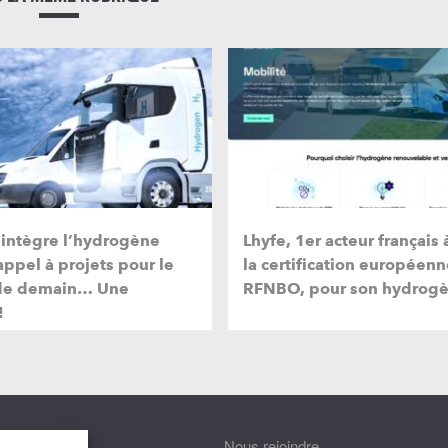
 intègre l’hydrogène
Lhyfe, 1er acteur français 
appel à projets pour le
la certification européen
 de demain… Une
RFNBO, pour son hydrogèn
!
nnaître
Nous rejoindre