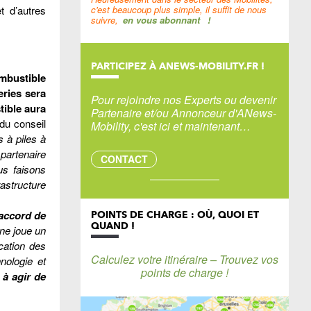
c'est beaucoup plus simple, il suffit de nous
t d’autres
suivre,
en vous abonnant
!
PARTICIPEZ À ANEWS-MOBILITY.FR !
mbustible
eries sera
Pour rejoindre nos Experts ou devenir
tible aura
Partenaire et/ou Annonceur d'ANews-
du conseil
Mobility, c'est ici et maintenant…
 à piles à
partenaire
CONTACT
us faisons
astructure
’accord de
POINTS DE CHARGE : OÙ, QUOI ET
QUAND !
ne joue un
ication des
Calculez votre itinéraire – Trouvez vos
nologie et
points de charge !
à agir de