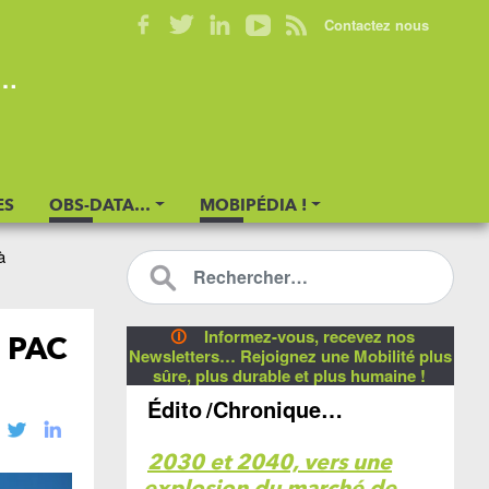
Contactez nous
s…
ES
OBS-DATA…
MOBIPÉDIA !
à
🛈
Informez-vous, recevez nos
a PAC
Newsletters… Rejoignez une Mobilité plus
sûre, plus durable et plus humaine !
Édito
/Chronique…
2030 et 2040, vers une
explosion du marché de