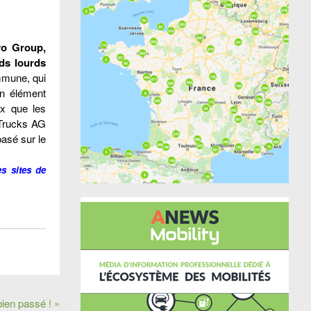
vo Group,
ids lourds
ommune, qui
un élément
ux que les
r Trucks AG
asé sur le
es sites de
bien passé ! »