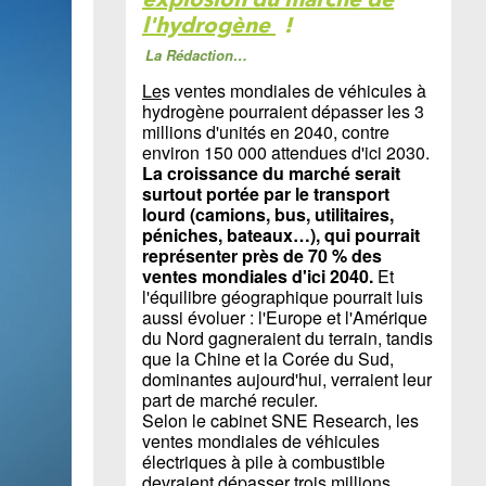
l'hydrogène
!
La Rédaction…
Le
s ventes mondiales de véhicules à
hydrogène pourraient dépasser les 3
millions d'unités en 2040, contre
environ 150 000 attendues d'ici 2030.
La croissance du marché serait
surtout portée par le transport
lourd (camions, bus, utilitaires,
péniches, bateaux…), qui pourrait
représenter près de 70 % des
ventes mondiales d'ici 2040.
Et
l'équilibre géographique pourrait luis
aussi évoluer : l'Europe et l'Amérique
du Nord gagneraient du terrain, tandis
que la Chine et la Corée du Sud,
dominantes aujourd'hui, verraient leur
part de marché reculer.
Selon le cabinet SNE Research, les
ventes mondiales de véhicules
électriques à pile à combustible
devraient dépasser trois millions