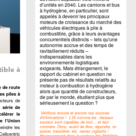
d’unités en 2040. Les camions et bus
à hydrogène, en particulier, sont
appelés à devenir les principaux
moteurs de croissance du marché des
véhicules électriques à pile à
combustible, grâce à leurs avantages
concurrentiels distincts – tels qu'une
autonomie accrue et des temps de
ravitaillement réduits –
indispensables dans les
environnements logistiques
exigeants. Mais étrangement, le
ible à
rapport du cabinet en question ne
présente pas de résultats relatifs au
moteur à combustion à hydrogène
e de route
alors que quantité de constructeurs,
es piles à
de par le monde, étudient plus que
ucteurs de
sérieusement la question ?
 série de
Vérifions encore et encore nos sources
élérer le
d'informations !
L'IA comme les
réseaux
e l’Union
sociaux sont capables de tout… et leur
contraire. Donc, avant de liker, répondre, re-
eindre les
poster, transférer, etc. restez vigilants !
ellcentric
Heureusement dans le secteur des Mobilités,