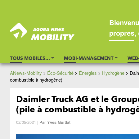
Bienvenu
propres, 
TOUS MOBILES…
MOBI-MANAGEMENT
WEB
ANews-Mobility
>
Éco-Sécurité
>
Énergies
>
Hydrogène
>
Daim
combustible à hydrogène).
Daimler Truck AG et le Groupe
(pile à combustible à hydrog
02/05/2021
|
Par
Yves Guittat