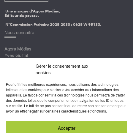
Une marque d’Agora Médias,
Éditeur de presse.
N°Commission Paritaire 2025-2030 :
0625 W 95133.
Nous connaître
Agora Médias
Yves Guittat
Gérer le consentement aux
Nous rejoindre
cookies
Devenez correspondant
Pour offrir les meilleures expériences, nous utilisons des technologies
Rejoignez nos experts
telles que les cookies pour stocker et/ou accéder aux informations des
appareils. Le fait de consentir à ces technologies nous permettra de traiter
Devenez Partenaire
des données telles que le comportement de navigation ou les ID uniques
sur ce site. Le fait de ne pas consentir ou de retirer son consentement peut
Nous suivre
avoir un effet négatif sur certaines caractéristiques et fonctions.
Accepter