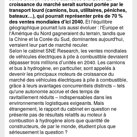
croissance du marché serait surtout portée par le
transport lourd (camions, bus, utilitaires, péniches,
bateaux…), qui pourrait représenter près de 70 %
des ventes mondiales d'ici 2040.
Et l'équilibre
géographique pourrait luis aussi évoluer : l'Europe et
l'Amérique du Nord gagneraient du terrain, tandis que
la Chine et la Corée du Sud, dominantes aujourd'hui,
verraient leur part de marché reculer.
Selon le cabinet SNE Research, les ventes mondiales
de véhicules électriques à pile à combustible devraient
dépasser trois millions d’unités en 2040. Les camions
et bus à hydrogène, en particulier, sont appelés à
devenir les principaux moteurs de croissance du
marché des véhicules électriques à pile à combustible,
grâce à leurs avantages concurrentiels distincts – tels
qu'une autonomie accrue et des temps de
ravitaillement réduits – indispensables dans les
environnements logistiques exigeants. Mais
étrangement, le rapport du cabinet en question ne
présente pas de résultats relatifs au moteur à
combustion à hydrogène alors que quantité de
constructeurs, de par le monde, étudient plus que
sérieusement la question ?