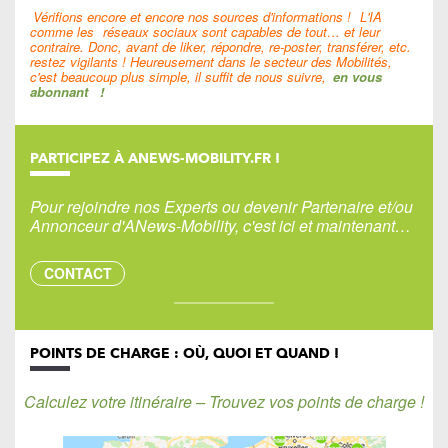
Vérifions encore et encore nos sources d'informations !
L'IA
comme les
réseaux sociaux sont capables de tout… et leur
contraire. Donc, avant de liker, répondre, re-poster, transférer, etc.
restez vigilants ! Heureusement dans le secteur des Mobilités,
c'est beaucoup plus simple, il suffit de nous suivre,
en vous
abonnant
!
PARTICIPEZ À ANEWS-MOBILITY.FR !
Pour rejoindre nos Experts ou devenir Partenaire et/ou
Annonceur d'ANews-Mobility, c'est ici et maintenant…
CONTACT
POINTS DE CHARGE : OÙ, QUOI ET QUAND !
Calculez votre itinéraire – Trouvez vos points de charge !