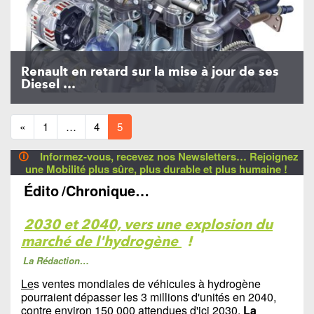
Renault en retard sur la mise à jour de ses
Diesel …
«
1
…
4
5
🛈
Informez-vous, recevez nos Newsletters… Rejoignez
une Mobilité plus sûre, plus durable et plus humaine !
Édito
/Chronique…
2030 et 2040, vers une explosion du
marché de l'hydrogène
!
La Rédaction…
Le
s ventes mondiales de véhicules à hydrogène
pourraient dépasser les 3 millions d'unités en 2040,
contre environ 150 000 attendues d'ici 2030.
La