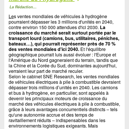
La Rédaction…
Le
s ventes mondiales de véhicules à hydrogène
pourraient dépasser les 3 millions d'unités en 2040,
contre environ 150 000 attendues d'ici 2030.
La
croissance du marché serait surtout portée par le
transport lourd (camions, bus, utilitaires, péniches,
bateaux…), qui pourrait représenter près de 70 %
des ventes mondiales d'ici 2040.
Et l'équilibre
géographique pourrait luis aussi évoluer : l'Europe et
l'Amérique du Nord gagneraient du terrain, tandis que
la Chine et la Corée du Sud, dominantes aujourd'hui,
verraient leur part de marché reculer.
Selon le cabinet SNE Research, les ventes mondiales
de véhicules électriques à pile à combustible devraient
dépasser trois millions d’unités en 2040. Les camions
et bus à hydrogène, en particulier, sont appelés à
devenir les principaux moteurs de croissance du
marché des véhicules électriques à pile à combustible,
grâce à leurs avantages concurrentiels distincts – tels
qu'une autonomie accrue et des temps de
ravitaillement réduits – indispensables dans les
environnements logistiques exigeants. Mais