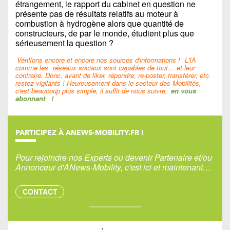
étrangement, le rapport du cabinet en question ne
présente pas de résultats relatifs au moteur à
combustion à hydrogène alors que quantité de
constructeurs, de par le monde, étudient plus que
sérieusement la question ?
Vérifions encore et encore nos sources d'informations !
L'IA
comme les
réseaux sociaux sont capables de tout… et leur
contraire. Donc, avant de liker, répondre, re-poster, transférer, etc.
restez vigilants ! Heureusement dans le secteur des Mobilités,
c'est beaucoup plus simple, il suffit de nous suivre,
en vous
abonnant
!
PARTICIPEZ À ANEWS-MOBILITY.FR !
Pour rejoindre nos Experts ou devenir Partenaire et/ou
Annonceur d'ANews-Mobility, c'est ici et maintenant…
CONTACT