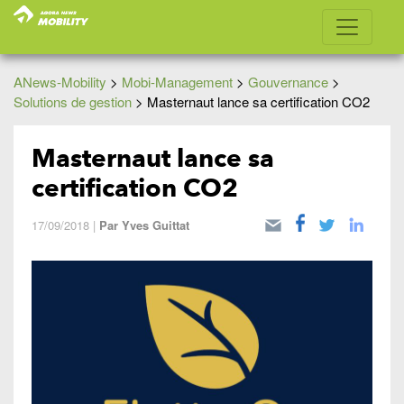
ANews-Mobility
>
Mobi-Management
>
Gouvernance
>
Solutions de gestion
>
Masternaut lance sa certification CO2
Masternaut lance sa
certification CO2
17/09/2018
|
Par
Yves Guittat