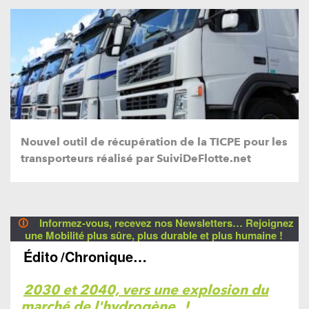
Nouvel outil de récupération de la TICPE pour les
transporteurs réalisé par SuiviDeFlotte.net
🛈
Informez-vous, recevez nos Newsletters… Rejoignez
une Mobilité plus sûre, plus durable et plus humaine !
Édito
/Chronique…
2030 et 2040, vers une explosion du
marché de l'hydrogène
!