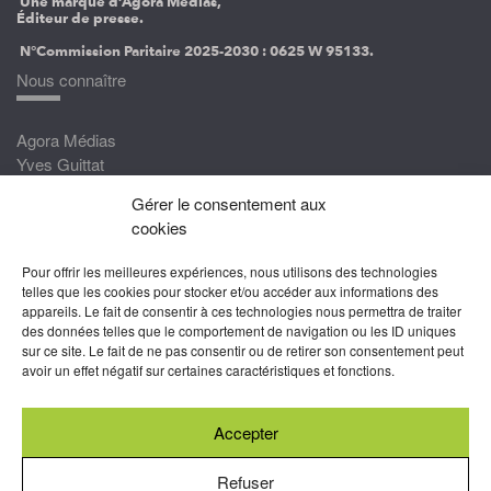
Une marque d’Agora Médias,
Éditeur de presse.
N°Commission Paritaire 2025-2030 :
0625 W 95133.
Nous connaître
Agora Médias
Yves Guittat
Gérer le consentement aux
Nous rejoindre
cookies
Devenez correspondant
Pour offrir les meilleures expériences, nous utilisons des technologies
Rejoignez nos experts
telles que les cookies pour stocker et/ou accéder aux informations des
appareils. Le fait de consentir à ces technologies nous permettra de traiter
Devenez Partenaire
des données telles que le comportement de navigation ou les ID uniques
sur ce site. Le fait de ne pas consentir ou de retirer son consentement peut
Nous suivre
avoir un effet négatif sur certaines caractéristiques et fonctions.
Accepter
Abonnez-vous à nos newsletters
Refuser