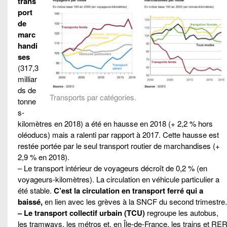
trans
port
de
marc
handi
ses
(317,3
milliar
ds de
Transports par catégories.
tonne
s-
kilomètres en 2018) a été en hausse en 2018 (+ 2,2 % hors
oléoducs) mais a ralenti par rapport à 2017. Cette hausse est
restée portée par le seul transport routier de marchandises (+
2,9 % en 2018).
– Le transport intérieur de voyageurs décroît de 0,2 % (en
voyageurs-kilomètres). La circulation en véhicule particulier a
été stable.
C’est la circulation en transport ferré qui a
baissé,
en lien avec les grèves à la SNCF du second trimestre.
– Le transport collectif urbain (TCU)
regroupe les autobus,
les tramways, les métros et, en Île-de-France, les trains et RER