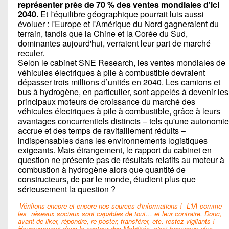
représenter près de 70 % des ventes mondiales d'ici
2040.
Et l'équilibre géographique pourrait luis aussi
évoluer : l'Europe et l'Amérique du Nord gagneraient du
terrain, tandis que la Chine et la Corée du Sud,
dominantes aujourd'hui, verraient leur part de marché
reculer.
Selon le cabinet SNE Research, les ventes mondiales de
véhicules électriques à pile à combustible devraient
dépasser trois millions d’unités en 2040. Les camions et
bus à hydrogène, en particulier, sont appelés à devenir les
principaux moteurs de croissance du marché des
véhicules électriques à pile à combustible, grâce à leurs
avantages concurrentiels distincts – tels qu'une autonomie
accrue et des temps de ravitaillement réduits –
indispensables dans les environnements logistiques
exigeants. Mais étrangement, le rapport du cabinet en
question ne présente pas de résultats relatifs au moteur à
combustion à hydrogène alors que quantité de
constructeurs, de par le monde, étudient plus que
sérieusement la question ?
Vérifions encore et encore nos sources d'informations !
L'IA comme
les
réseaux sociaux sont capables de tout… et leur contraire. Donc,
avant de liker, répondre, re-poster, transférer, etc. restez vigilants !
Heureusement dans le secteur des Mobilités, c'est beaucoup plus