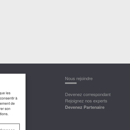
nnaître
Nous rejoindre
que les
édias
Devenez correspondant
 consentir à
ttat
Rejoignez nos experts
rtement de
Devenez Partenaire
rer son
tions.