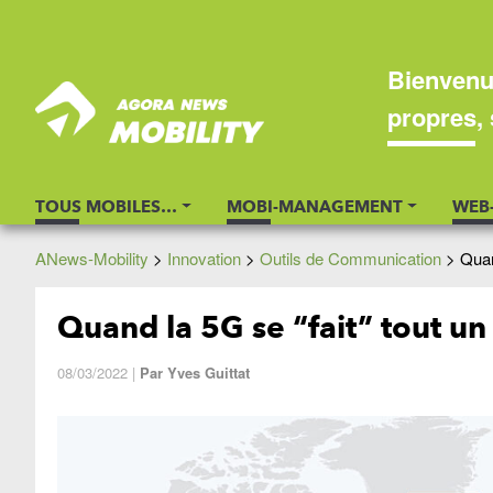
Bienvenu
propres, 
TOUS MOBILES…
MOBI-MANAGEMENT
WEB
ANews-Mobility
>
Innovation
>
Outils de Communication
>
Quan
Quand la 5G se “fait” tout 
08/03/2022
|
Par
Yves Guittat