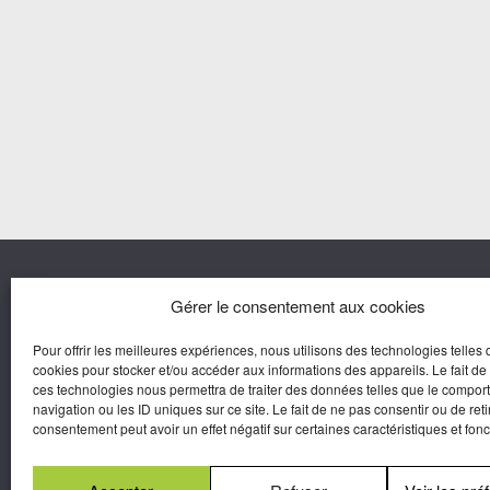
Nous co
Gérer le consentement aux cookies
Pour offrir les meilleures expériences, nous utilisons des technologies telles 
Agora M
cookies pour stocker et/ou accéder aux informations des appareils. Le fait de
Yves Gui
ces technologies nous permettra de traiter des données telles que le compo
Une marque d’Agora Médias,
navigation ou les ID uniques sur ce site. Le fait de ne pas consentir ou de reti
Éditeur de presse.
consentement peut avoir un effet négatif sur certaines caractéristiques et fonc
N°Commission Paritaire 2025-2030 :
0625
W 95133.