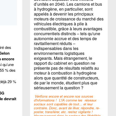
d’unités en 2040. Les camions et bus
à hydrogène, en particulier, sont
appelés à devenir les principaux
moteurs de croissance du marché des
véhicules électriques à pile à
combustible, grâce à leurs avantages
concurrentiels distincts – tels qu'une
autonomie accrue et des temps de
ravitaillement réduits –
iré des
indispensables dans les
Selon
environnements logistiques
exigeants. Mais étrangement, le
a encore
rapport du cabinet en question ne
i qu’une
présente pas de résultats relatifs au
c 55 % des
moteur à combustion à hydrogène
alors que quantité de constructeurs,
 déjà 29 %
de par le monde, étudient plus que
sérieusement la question ?
 5G
Vérifions encore et encore nos sources
e devrait
d'informations !
L'IA comme les
réseaux
sociaux sont capables de tout… et leur
contraire. Donc, avant de liker, répondre, re-
poster, transférer, etc. restez vigilants !
Heureusement dans le secteur des Mobilités,