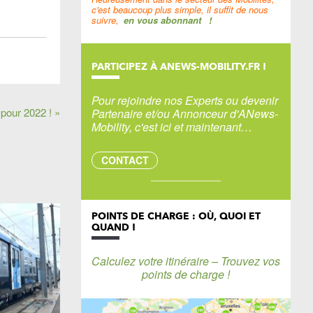
c'est beaucoup plus simple, il suffit de nous
suivre,
en vous abonnant
!
PARTICIPEZ À ANEWS-MOBILITY.FR !
Pour rejoindre nos Experts ou devenir
 pour 2022 ! »
Partenaire et/ou Annonceur d'ANews-
Mobility, c'est ici et maintenant…
CONTACT
POINTS DE CHARGE : OÙ, QUOI ET
QUAND !
Calculez votre itinéraire – Trouvez vos
points de charge !