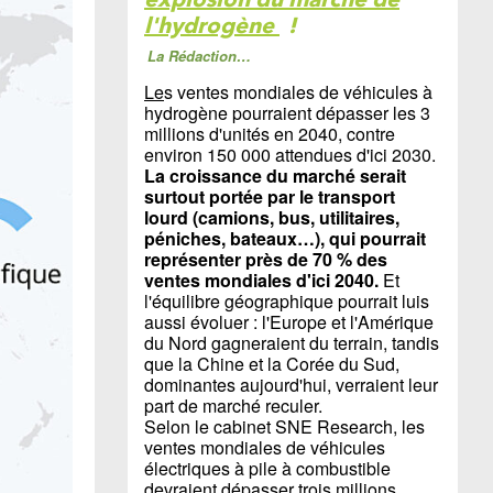
l'hydrogène
!
La Rédaction…
Le
s ventes mondiales de véhicules à
hydrogène pourraient dépasser les 3
millions d'unités en 2040, contre
environ 150 000 attendues d'ici 2030.
La croissance du marché serait
surtout portée par le transport
lourd (camions, bus, utilitaires,
péniches, bateaux…), qui pourrait
représenter près de 70 % des
ventes mondiales d'ici 2040.
Et
l'équilibre géographique pourrait luis
aussi évoluer : l'Europe et l'Amérique
du Nord gagneraient du terrain, tandis
que la Chine et la Corée du Sud,
dominantes aujourd'hui, verraient leur
part de marché reculer.
Selon le cabinet SNE Research, les
ventes mondiales de véhicules
électriques à pile à combustible
devraient dépasser trois millions