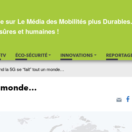
e sur Le Média des Mobilités plus Durable
sûres et humaines !
-TV
ÉCO-SÉCURITÉ
INNOVATIONS
REPORTAG
d la 5G se “fait” tout un monde…
un monde…