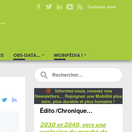
Contactez nous
s…
ES
OBS-DATA…
MOBIPÉDIA !
🛈
Informez-vous, recevez nos
Newsletters… Rejoignez une Mobilité plus
sûre, plus durable et plus humaine !
Édito
/Chronique…
2030 et 2040, vers une
explosion du marché de