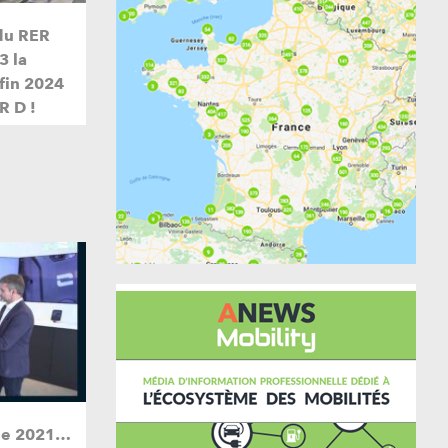
du RER
3 la
 fin 2024
R D !
mme 2021…