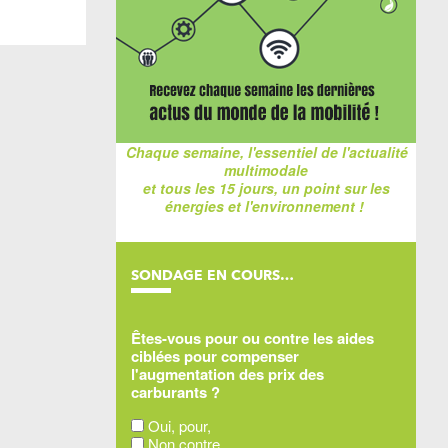
Chaque semaine, l'essentiel de l'actualité
multimodale
et tous les 15 jours, un point sur les
énergies et l'environnement !
SONDAGE EN COURS…
Êtes-vous pour ou contre les aides
ciblées pour compenser
l'augmentation des prix des
carburants ?
Oui, pour,
Non contre,