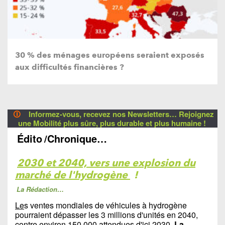
30 % des ménages européens seraient exposés
aux difficultés financières ?
🛈
Informez-vous, recevez nos Newsletters… Rejoignez
une Mobilité plus sûre, plus durable et plus humaine !
Édito
/Chronique…
2030 et 2040, vers une explosion du
marché de l'hydrogène
!
La Rédaction…
Le
s ventes mondiales de véhicules à hydrogène
pourraient dépasser les 3 millions d'unités en 2040,
contre environ 150 000 attendues d'ici 2030.
La