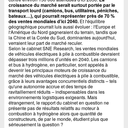
croissance du marché serait surtout portée par le
transport lourd (camions, bus, utilitaires, péniches,
bateaux…), qui pourrait représenter près de 70 %
des ventes mondiales d'ici 2040.
Et l'équilibre
géographique pourrait luis aussi évoluer : l'Europe et
l'Amérique du Nord gagneraient du terrain, tandis que
la Chine et la Corée du Sud, dominantes aujourd'hui,
verraient leur part de marché reculer.
Selon le cabinet SNE Research, les ventes mondiales
de véhicules électriques à pile à combustible devraient
dépasser trois millions d’unités en 2040. Les camions
et bus à hydrogène, en particulier, sont appelés à
devenir les principaux moteurs de croissance du
marché des véhicules électriques à pile à combustible,
grâce à leurs avantages concurrentiels distincts – tels
qu'une autonomie accrue et des temps de
ravitaillement réduits – indispensables dans les
environnements logistiques exigeants. Mais
étrangement, le rapport du cabinet en question ne
présente pas de résultats relatifs au moteur à
combustion à hydrogène alors que quantité de
constructeurs, de par le monde, étudient plus que
sérieusement la question ?