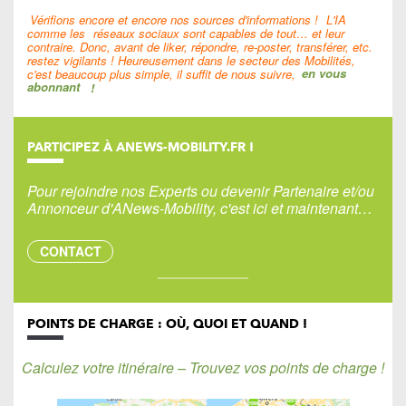
Vérifions encore et encore nos sources d'informations !
L'IA
comme les
réseaux sociaux sont capables de tout… et leur
contraire. Donc, avant de liker, répondre, re-poster, transférer, etc.
restez vigilants ! Heureusement dans le secteur des Mobilités,
c'est beaucoup plus simple, il suffit de nous suivre,
en vous
abonnant
!
PARTICIPEZ À ANEWS-MOBILITY.FR !
Pour rejoindre nos Experts ou devenir Partenaire et/ou
Annonceur d'ANews-Mobility, c'est ici et maintenant…
CONTACT
POINTS DE CHARGE : OÙ, QUOI ET QUAND !
Calculez votre itinéraire – Trouvez vos points de charge !