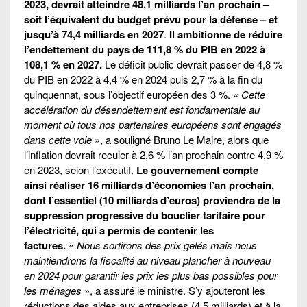
2023, devrait atteindre 48,1 milliards l’an prochain –
soit l’équivalent du budget prévu pour la défense – et
jusqu’à 74,4 milliards en 2027
.
Il ambitionne de réduire
l’endettement du pays de 111,8 % du PIB en 2022 à
108,1 % en 2027.
Le déficit public devrait passer de 4,8 %
du PIB en 2022 à 4,4 % en 2024 puis 2,7 % à la fin du
quinquennat, sous l’objectif européen des 3 %. «
Cette
accélération du désendettement est fondamentale au
moment où tous nos partenaires européens sont engagés
dans cette voie
», a souligné Bruno Le Maire, alors que
l’inflation devrait reculer à 2,6 % l’an prochain contre 4,9 %
en 2023, selon l’exécutif.
Le gouvernement compte
ainsi réaliser 16 milliards d’économies l’an prochain,
dont l’essentiel (10 milliards d’euros) proviendra de la
suppression progressive du bouclier tarifaire pour
l’électricité, qui a permis de contenir les
factures.
«
Nous sortirons des prix gelés mais nous
maintiendrons la fiscalité au niveau plancher à nouveau
en 2024 pour garantir les prix les plus bas possibles pour
les ménages
», a assuré le ministre. S’y ajouteront les
réductions des aides aux entreprises (4,5 milliards) et à la