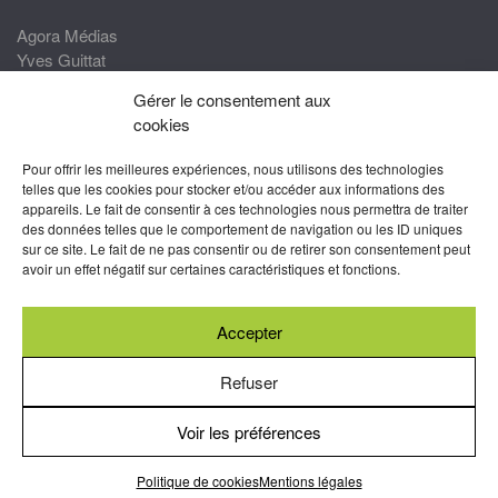
Agora Médias
Yves Guittat
Gérer le consentement aux
Nous rejoindre
cookies
Devenez correspondant
Pour offrir les meilleures expériences, nous utilisons des technologies
Rejoignez nos experts
telles que les cookies pour stocker et/ou accéder aux informations des
appareils. Le fait de consentir à ces technologies nous permettra de traiter
Devenez Partenaire
des données telles que le comportement de navigation ou les ID uniques
sur ce site. Le fait de ne pas consentir ou de retirer son consentement peut
Nous suivre
avoir un effet négatif sur certaines caractéristiques et fonctions.
Accepter
Abonnez-vous à nos newsletters
Refuser
Voir les préférences
Mentions légales
-
Conditions générales d’utilisation
-
Politiques
de cookies
Politique de cookies
Mentions légales