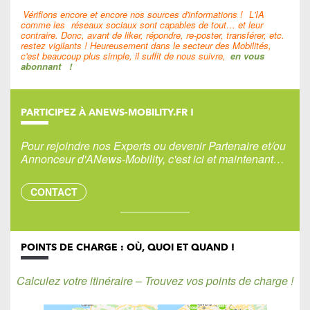
Vérifions encore et encore nos sources d'informations !
L'IA
comme les
réseaux sociaux sont capables de tout… et leur
contraire. Donc, avant de liker, répondre, re-poster, transférer, etc.
restez vigilants ! Heureusement dans le secteur des Mobilités,
c'est beaucoup plus simple, il suffit de nous suivre,
en vous
abonnant
!
PARTICIPEZ À ANEWS-MOBILITY.FR !
Pour rejoindre nos Experts ou devenir Partenaire et/ou
Annonceur d'ANews-Mobility, c'est ici et maintenant…
CONTACT
POINTS DE CHARGE : OÙ, QUOI ET QUAND !
Calculez votre itinéraire – Trouvez vos points de charge !