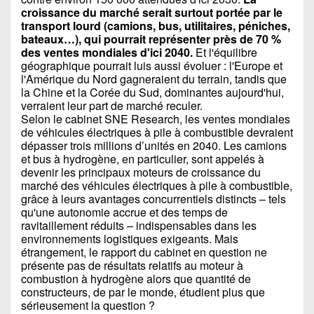
croissance du marché serait surtout portée par le
transport lourd (camions, bus, utilitaires, péniches,
bateaux…), qui pourrait représenter près de 70 %
des ventes mondiales d'ici 2040.
Et l'équilibre
géographique pourrait luis aussi évoluer : l'Europe et
l'Amérique du Nord gagneraient du terrain, tandis que
la Chine et la Corée du Sud, dominantes aujourd'hui,
verraient leur part de marché reculer.
Selon le cabinet SNE Research, les ventes mondiales
de véhicules électriques à pile à combustible devraient
dépasser trois millions d’unités en 2040. Les camions
et bus à hydrogène, en particulier, sont appelés à
devenir les principaux moteurs de croissance du
marché des véhicules électriques à pile à combustible,
grâce à leurs avantages concurrentiels distincts – tels
qu'une autonomie accrue et des temps de
ravitaillement réduits – indispensables dans les
environnements logistiques exigeants. Mais
étrangement, le rapport du cabinet en question ne
présente pas de résultats relatifs au moteur à
combustion à hydrogène alors que quantité de
constructeurs, de par le monde, étudient plus que
sérieusement la question ?