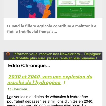
Quand la filière agricole contribue à maintenir à
flot le fret fluvial français…
🛈
Informez-vous, recevez nos Newsletters… Rejoignez
une Mobilité plus sûre, plus durable et plus humaine !
Édito
/Chronique…
2030 et 2040, vers une explosion du
marché de l'hydrogène
!
La Rédaction…
Le
s ventes mondiales de véhicules à hydrogène
pourraient dépasser les 3 millions d'unités en 2040,
contre environ 150 000 attendues d'ici 2030.
La