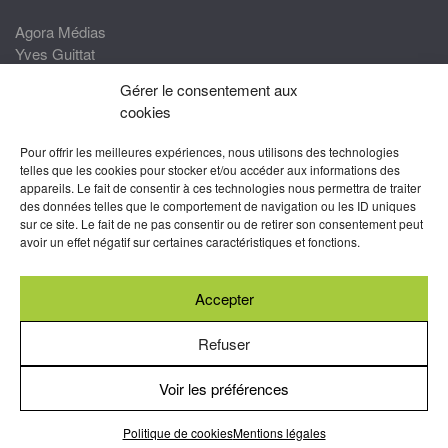
Agora Médias
Yves Guittat
Gérer le consentement aux
Nous rejoindre
cookies
Devenez correspondant
Pour offrir les meilleures expériences, nous utilisons des technologies
Rejoignez nos experts
telles que les cookies pour stocker et/ou accéder aux informations des
appareils. Le fait de consentir à ces technologies nous permettra de traiter
Devenez Partenaire
des données telles que le comportement de navigation ou les ID uniques
sur ce site. Le fait de ne pas consentir ou de retirer son consentement peut
Nous suivre
avoir un effet négatif sur certaines caractéristiques et fonctions.
Accepter
Abonnez-vous à nos newsletters
Refuser
Voir les préférences
Mentions légales
-
Conditions générales d’utilisation
-
Politiques
de cookies
Politique de cookies
Mentions légales