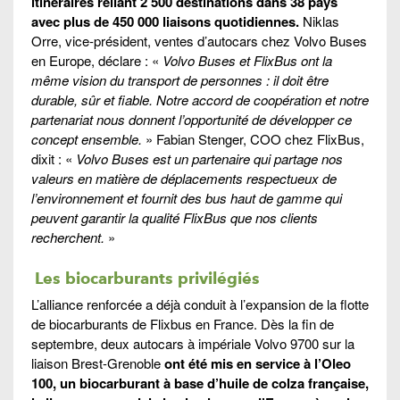
itinéraires reliant 2 500 destinations dans 38 pays
avec plus de 450 000 liaisons quotidiennes.
Niklas
Orre, vice-président, ventes d’autocars chez Volvo Buses
en Europe, déclare : «
Volvo Buses et FlixBus ont la
même vision du transport de personnes : il doit être
durable, sûr et fiable. Notre accord de coopération et notre
partenariat nous donnent l’opportunité de développer ce
concept ensemble.
» Fabian Stenger, COO chez FlixBus,
dixit : «
Volvo Buses est un partenaire qui partage nos
valeurs en matière de déplacements respectueux de
l’environnement et fournit des bus haut de gamme qui
peuvent garantir la qualité FlixBus que nos clients
recherchent.
»
Les biocarburants privilégiés
L’alliance renforcée a déjà conduit à l’expansion de la flotte
de biocarburants de Flixbus en France. Dès la fin de
septembre, deux autocars à impériale Volvo 9700 sur la
liaison Brest-Grenoble
ont été mis en service à l’Oleo
100, un biocarburant à base d’huile de colza française,