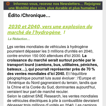
🛈
Informez-vous, recevez nos Newsletters… Rejoignez
une Mobilité plus sûre, plus durable et plus humaine !
Édito
/Chronique…
2030 et 2040, vers une explosion du
marché de l'hydrogène
!
La Rédaction…
Le
s ventes mondiales de véhicules à hydrogène
pourraient dépasser les 3 millions d'unités en 2040,
contre environ 150 000 attendues d'ici 2030.
La
croissance du marché serait surtout portée par le
transport lourd (camions, bus, utilitaires, péniches,
bateaux…), qui pourrait représenter près de 70 %
des ventes mondiales d'ici 2040.
Et l'équilibre
géographique pourrait luis aussi évoluer : l'Europe et
l'Amérique du Nord gagneraient du terrain, tandis que
la Chine et la Corée du Sud, dominantes aujourd'hui,
verraient leur part de marché reculer.
Selon le cabinet SNE Research, les ventes mondiales
de véhicules électriques à pile à combustible devraient
dépasser trois millions d’unités en 2040. Les camions