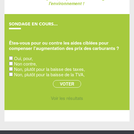
l'environnement !
SONDAGE EN COURS…
Êtes-vous pour ou contre les aides ciblées pour
compenser l'augmentation des prix des carburants ?
Oui, pour,
Non contre,
Non, plutôt pour la baisse des taxes,
Non, plutôt pour la baisse de la TVA,
Voir les résultats