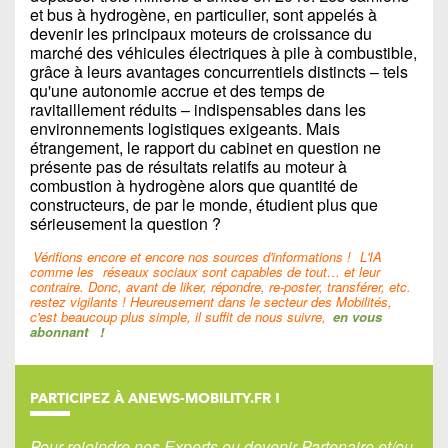
et bus à hydrogène, en particulier, sont appelés à
devenir les principaux moteurs de croissance du
marché des véhicules électriques à pile à combustible,
grâce à leurs avantages concurrentiels distincts – tels
qu'une autonomie accrue et des temps de
ravitaillement réduits – indispensables dans les
environnements logistiques exigeants. Mais
étrangement, le rapport du cabinet en question ne
présente pas de résultats relatifs au moteur à
combustion à hydrogène alors que quantité de
constructeurs, de par le monde, étudient plus que
sérieusement la question ?
Vérifions encore et encore nos sources d'informations !
L'IA
comme les
réseaux sociaux sont capables de tout… et leur
contraire. Donc, avant de liker, répondre, re-poster, transférer, etc.
restez vigilants ! Heureusement dans le secteur des Mobilités,
c'est beaucoup plus simple, il suffit de nous suivre,
en vous
abonnant
!
PARTICIPEZ À ANEWS-MOBILITY.FR !
Pour rejoindre nos Experts ou devenir Partenaire et/ou