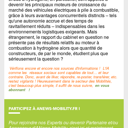
devenir les principaux moteurs de croissance du
marché des véhicules électriques à pile à combustible,
grâce à leurs avantages concurrentiels distincts – tels
qu'une autonomie accrue et des temps de
ravitaillement réduits – indispensables dans les
environnements logistiques exigeants. Mais
étrangement, le rapport du cabinet en question ne
présente pas de résultats relatifs au moteur à
combustion à hydrogène alors que quantité de
constructeurs, de par le monde, étudient plus que
sérieusement la question ?
Vérifions encore et encore nos sources d'informations !
L'IA
comme les
réseaux sociaux sont capables de tout… et leur
contraire. Donc, avant de liker, répondre, re-poster, transférer, etc.
restez vigilants ! Heureusement dans le secteur des Mobilités,
c'est beaucoup plus simple, il suffit de nous suivre,
en vous
abonnant
!
PARTICIPEZ À ANEWS-MOBILITY.FR !
Pour rejoindre nos Experts ou devenir Partenaire et/ou
Annonceur d'ANews-Mobility, c'est ici et maintenant…