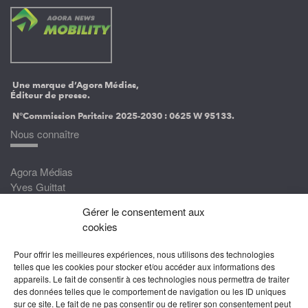
Une marque d’Agora Médias,
Éditeur de presse.
N°Commission Paritaire 2025-2030 :
0625 W 95133.
Nous connaître
Agora Médias
Yves Guittat
Gérer le consentement aux
Nous rejoindre
cookies
Devenez correspondant
Pour offrir les meilleures expériences, nous utilisons des technologies
Rejoignez nos experts
telles que les cookies pour stocker et/ou accéder aux informations des
appareils. Le fait de consentir à ces technologies nous permettra de traiter
Devenez Partenaire
des données telles que le comportement de navigation ou les ID uniques
sur ce site. Le fait de ne pas consentir ou de retirer son consentement peut
Nous suivre