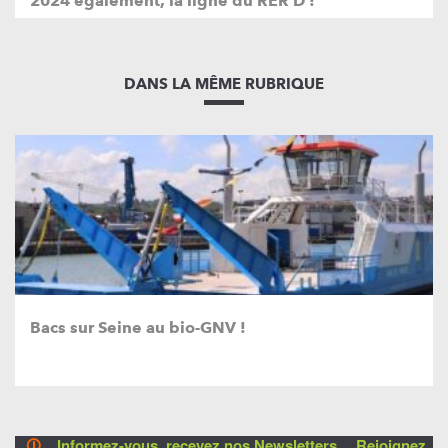
2024 également, la ligne du RER D !
DANS LA MÊME RUBRIQUE
Bacs sur Seine au bio-GNV !
🛈
Informez-vous, recevez nos Newsletters… Rejoignez