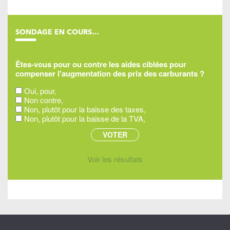
SONDAGE EN COURS…
Êtes-vous pour ou contre les aides ciblées pour
compenser l'augmentation des prix des carburants ?
Oui, pour,
Non contre,
Non, plutôt pour la baisse des taxes,
Non, plutôt pour la baisse de la TVA,
Voir les résultats