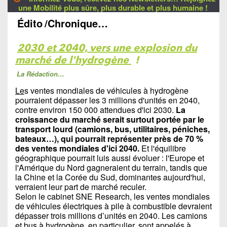
une Mobilité plus sûre, plus durable et plus humaine !
Édito
/Chronique…
2030 et 2040, vers une explosion du
marché de l'hydrogène
!
La Rédaction…
Le
s ventes mondiales de véhicules à hydrogène
pourraient dépasser les 3 millions d'unités en 2040,
contre environ 150 000 attendues d'ici 2030.
La
croissance du marché serait surtout portée par le
transport lourd (camions, bus, utilitaires, péniches,
bateaux…), qui pourrait représenter près de 70 %
des ventes mondiales d'ici 2040.
Et l'équilibre
géographique pourrait luis aussi évoluer : l'Europe et
l'Amérique du Nord gagneraient du terrain, tandis que
la Chine et la Corée du Sud, dominantes aujourd'hui,
verraient leur part de marché reculer.
Selon le cabinet SNE Research, les ventes mondiales
de véhicules électriques à pile à combustible devraient
dépasser trois millions d’unités en 2040. Les camions
et bus à hydrogène, en particulier, sont appelés à