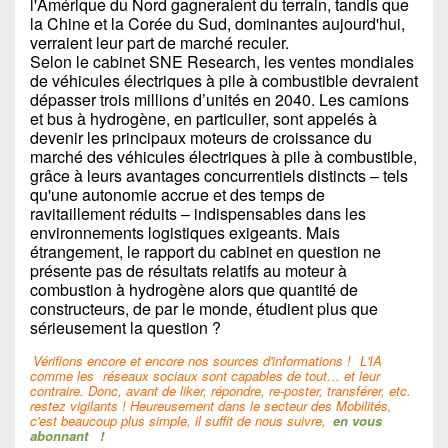
l'Amérique du Nord gagneraient du terrain, tandis que
la Chine et la Corée du Sud, dominantes aujourd'hui,
verraient leur part de marché reculer.
Selon le cabinet SNE Research, les ventes mondiales
de véhicules électriques à pile à combustible devraient
dépasser trois millions d’unités en 2040. Les camions
et bus à hydrogène, en particulier, sont appelés à
devenir les principaux moteurs de croissance du
marché des véhicules électriques à pile à combustible,
grâce à leurs avantages concurrentiels distincts – tels
qu'une autonomie accrue et des temps de
ravitaillement réduits – indispensables dans les
environnements logistiques exigeants. Mais
étrangement, le rapport du cabinet en question ne
présente pas de résultats relatifs au moteur à
combustion à hydrogène alors que quantité de
constructeurs, de par le monde, étudient plus que
sérieusement la question ?
Vérifions encore et encore nos sources d'informations !
L'IA
comme les
réseaux sociaux sont capables de tout… et leur
contraire. Donc, avant de liker, répondre, re-poster, transférer, etc.
restez vigilants ! Heureusement dans le secteur des Mobilités,
c'est beaucoup plus simple, il suffit de nous suivre,
en vous
abonnant
!