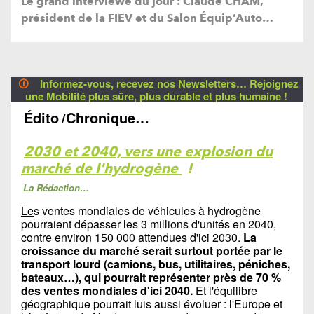
Le grand interviewé du jour : Claude CHAM,
président de la FIEV et du Salon Équip’Auto…
🛈
Informez-vous, recevez nos Newsletters… Rejoignez
une Mobilité plus sûre, plus durable et plus humaine !
Édito
/Chronique…
2030 et 2040, vers une explosion du
marché de l'hydrogène
!
La Rédaction…
Le
s ventes mondiales de véhicules à hydrogène
pourraient dépasser les 3 millions d'unités en 2040,
contre environ 150 000 attendues d'ici 2030.
La
croissance du marché serait surtout portée par le
transport lourd (camions, bus, utilitaires, péniches,
bateaux…), qui pourrait représenter près de 70 %
des ventes mondiales d'ici 2040.
Et l'équilibre
géographique pourrait luis aussi évoluer : l'Europe et