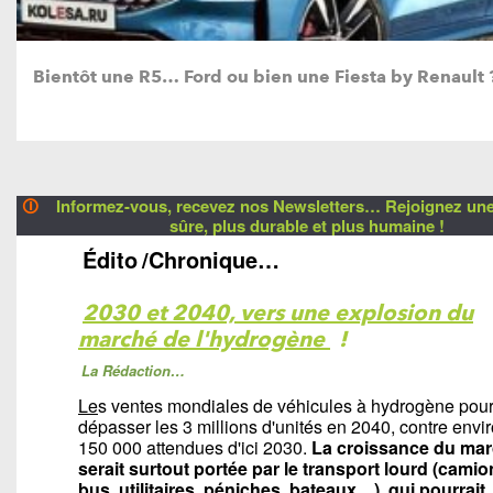
Bientôt une R5… Ford ou bien une Fiesta by Renault 
🛈
Informez-vous, recevez nos Newsletters… Rejoignez une 
sûre, plus durable et plus humaine !
Édito
/Chronique…
2030 et 2040, vers une explosion du
marché de l'hydrogène
!
La Rédaction…
Le
s ventes mondiales de véhicules à hydrogène pour
dépasser les 3 millions d'unités en 2040, contre envi
150 000 attendues d'ici 2030.
La croissance du ma
serait surtout portée par le transport lourd (camio
bus, utilitaires, péniches, bateaux…), qui pourrait