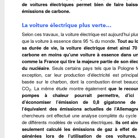
de voitures électriques permet bien de faire baiss
émissions de carbone.
La voiture électrique plus verte…
Selon ces travaux, la voiture électrique est aujourd’hui plu
que la voiture à essence dans 95 % du monde.
Tout au l
sa durée de vie, la voiture électrique émet ainsi 7
carbone en moins qu’une voiture à essence dans u
comme la France qui tire la majeure partie de son élect
du nucléaire
. Seuls certains pays tels que la Pologne f
exception, car leur production d’électricité est princip
basée sur le charbon, dont la combustion émet beauc
CO
. La même étude montre également
que le recou
2
pompes à chaleur pourrait permettre, d’ici 
d’économiser l’émission de 0,8 gigatonne d
l’équivalent des émissions actuelles de l’Allemagn
chercheurs ont effectué une analyse complète du cycle 
de différents modèles de voitures électriques.
Ils ont ai
seulement calculé les émissions de gaz à effet de
générées lors de l’utilisation de ces voitures