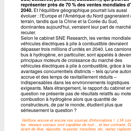
représenter près de 70 % des ventes mondiales d'
2040.
Et l'équilibre géographique pourrait luis aussi
évoluer : l'Europe et l'Amérique du Nord gagneraient
terrain, tandis que la Chine et la Corée du Sud,
dominantes aujourd'hui, verraient leur part de marché
reculer.
Selon le cabinet SNE Research, les ventes mondiale
véhicules électriques à pile à combustible devraient
dépasser trois millions d’unités en 2040. Les camions
bus à hydrogène, en particulier, sont appelés à deven
principaux moteurs de croissance du marché des
véhicules électriques à pile à combustible, grâce à le
avantages concurrentiels distincts – tels qu'une aut
accrue et des temps de ravitaillement réduits –
indispensables dans les environnements logistiques
exigeants. Mais étrangement, le rapport du cabinet e
question ne présente pas de résultats relatifs au mote
combustion à hydrogène alors que quantité de
constructeurs, de par le monde, étudient plus que
sérieusement la question ?
Vérifions encore et encore nos sources d'informations !
L'IA c
les
réseaux sociaux sont capables de tout… et leur contraire. D
avant de liker, répondre, re-poster, transférer, etc. restez vigilants