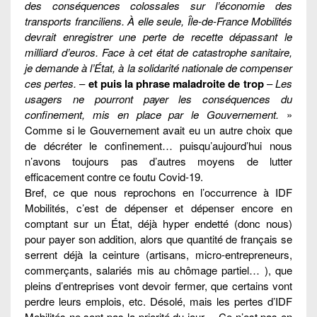
des conséquences colossales sur l’économie des
transports franciliens. À elle seule, Île-de-France Mobilités
devrait enregistrer une perte de recette dépassant le
milliard d’euros. Face à cet état de catastrophe sanitaire,
je demande à l’État, à la solidarité nationale de compenser
ces pertes.
–
et puis la phrase maladroite de trop
–
Les
usagers ne pourront payer les conséquences du
confinement, mis en place par le Gouvernement.
»
Comme si le Gouvernement avait eu un autre choix que
de décréter le confinement… puisqu’aujourd’hui nous
n’avons toujours pas d’autres moyens de lutter
efficacement contre ce foutu Covid-19.
Bref, ce que nous reprochons en l’occurrence à IDF
Mobilités, c’est de dépenser et dépenser encore en
comptant sur un État, déjà hyper endetté (donc nous)
pour payer son addition, alors que quantité de français se
serrent déjà la ceinture (artisans, micro-entrepreneurs,
commerçants, salariés mis au chômage partiel… ), que
pleins d’entreprises vont devoir fermer, que certains vont
perdre leurs emplois, etc. Désolé, mais les pertes d’IDF
Mobilités ne sont pas la priorité du jour… Ce n’est pas en