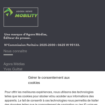
Une marque d’Agora Médias,
Éditeur de presse.
N°Commission Paritaire 2025-2030 :
0625 W 95133.
Nous connaître
Agora Médias
Yves Guittat
Gérer le consentement aux
Nous rejoindre
cookies
Devenez correspondant
Pour offrir les meilleures expériences, nous utilisons des technologies
Rejoignez nos experts
telles que les cookies pour stocker et/ou accéder aux informations des
appareils. Le fait de consentir à ces technologies nous permettra de traiter
Devenez Partenaire
des données telles que le comportement de navigation ou les ID uniques