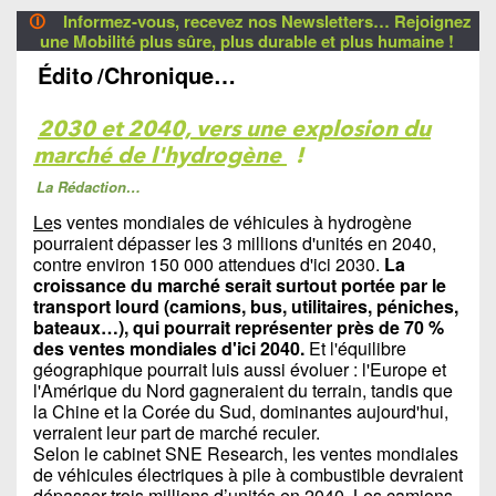
🛈
Informez-vous, recevez nos Newsletters… Rejoignez
une Mobilité plus sûre, plus durable et plus humaine !
Édito
/Chronique…
2030 et 2040, vers une explosion du
marché de l'hydrogène
!
La Rédaction…
Le
s ventes mondiales de véhicules à hydrogène
pourraient dépasser les 3 millions d'unités en 2040,
contre environ 150 000 attendues d'ici 2030.
La
croissance du marché serait surtout portée par le
transport lourd (camions, bus, utilitaires, péniches,
bateaux…), qui pourrait représenter près de 70 %
des ventes mondiales d'ici 2040.
Et l'équilibre
géographique pourrait luis aussi évoluer : l'Europe et
l'Amérique du Nord gagneraient du terrain, tandis que
la Chine et la Corée du Sud, dominantes aujourd'hui,
verraient leur part de marché reculer.
Selon le cabinet SNE Research, les ventes mondiales
de véhicules électriques à pile à combustible devraient
dépasser trois millions d’unités en 2040. Les camions