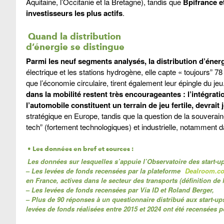
Aquitaine, l’Occitanie et la Bretagne), tandis que
Bpifrance e
investisseurs les plus actifs
.
Quand la distribution
d’énergie se distingue
Parmi les neuf segments analysés, la distribution d’éner
électrique et les stations hydrogène, elle capte « toujours” 
que l’économie circulaire, tirent également leur épingle du jeu
dans la mobilité restent très encourageantes : l’intégration
l’automobile constituent un terrain de jeu fertile, devrait
stratégique en Europe, tandis que la question de la souveraine
tech” (fortement technologiques) et industrielle, notamment d
• Les données en bref et sources :
Les données sur lesquelles s’appuie l’Observatoire des start-up
–
Les levées de fonds recensées par la plateforme
Dealroom.c
en France, actives dans le secteur des transports (définition de
–
Les levées de fonds recensées par Via ID et Roland Berger,
–
Plus de 90 réponses à un questionnaire distribué aux start-ups
levées de fonds réalisées entre 2015 et 2024 ont été recensées p