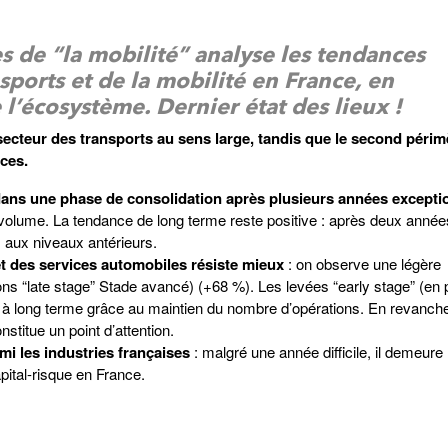
es de “la mobilité” analyse les tendances
sports et de la mobilité en France, en
 l’écosystème. Dernier état des lieux !
secteur des transports au sens large, tandis que le second périm
ices.
 dans une phase de consolidation après plusieurs années excepti
 volume. La tendance de long terme reste positive : après deux anné
 aux niveaux antérieurs.
 et des services automobiles résiste mieux
: on observe une légère
ions “late stage” Stade avancé) (+68 %). Les levées “early stage” (en
e à long terme grâce au maintien du nombre d’opérations. En revanche
titue un point d’attention.
rmi les industries françaises
: malgré une année difficile, il demeure 
pital-risque en France.