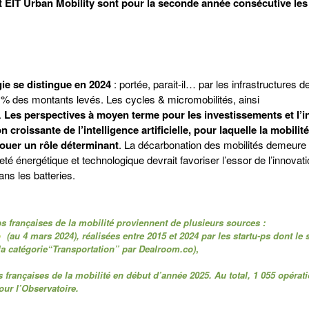
t EIT Urban Mobility sont pour la seconde année consécutive le
gie se distingue en 2024
: portée, parait-il… par les infrastructures 
78 % des montants levés. Les cycles & micromobilités, ainsi
.
Les perspectives à moyen terme pour les investissements et l’i
 croissante de l’intelligence artificielle, pour laquelle la mobilité
 jouer un rôle déterminant
. La décarbonation des mobilités demeure 
té énergétique et technologique devrait favoriser l’essor de l’innovat
ans les batteries.
s françaises de la mobilité proviennent de plusieurs sources :
o
(au 4 mars 2024), réalisées entre 2015 et 2024 par les startu-ps dont le 
 la catégorie“Transportation” par Dealroom.co)
,
 françaises de la mobilité en début d’année 2025. Au total, 1 055 opérat
our l’Observatoire.