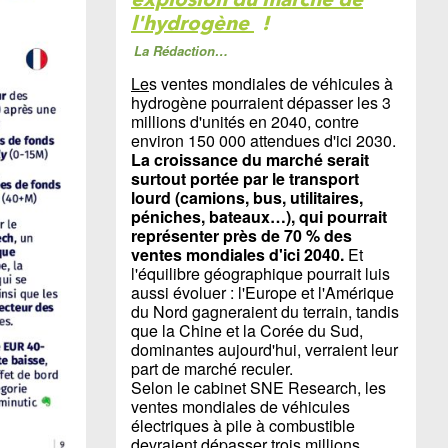
l'hydrogène
!
La Rédaction…
Le
s ventes mondiales de véhicules à
hydrogène pourraient dépasser les 3
millions d'unités en 2040, contre
environ 150 000 attendues d'ici 2030.
La croissance du marché serait
surtout portée par le transport
lourd (camions, bus, utilitaires,
péniches, bateaux…), qui pourrait
représenter près de 70 % des
ventes mondiales d'ici 2040.
Et
l'équilibre géographique pourrait luis
aussi évoluer : l'Europe et l'Amérique
du Nord gagneraient du terrain, tandis
que la Chine et la Corée du Sud,
dominantes aujourd'hui, verraient leur
part de marché reculer.
Selon le cabinet SNE Research, les
ventes mondiales de véhicules
électriques à pile à combustible
devraient dépasser trois millions