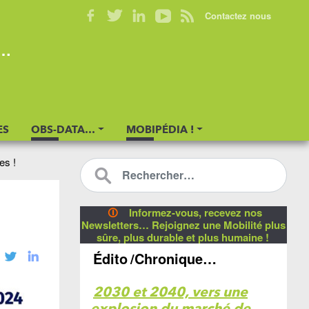
Contactez nous
s…
ES
OBS-DATA…
MOBIPÉDIA !
es !
🛈
Informez-vous, recevez nos
Newsletters… Rejoignez une Mobilité plus
sûre, plus durable et plus humaine !
Édito
/Chronique…
2030 et 2040, vers une
explosion du marché de