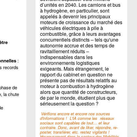
d’unités en 2040. Les camions et bus
à hydrogène, en particulier, sont
appelés à devenir les principaux
moteurs de croissance du marché des
véhicules électriques à pile à
combustible, grâce à leurs avantages
concurrentiels distincts – tels qu'une
ètre
autonomie accrue et des temps de
ravitaillement réduits –
indispensables dans les
onnelles
:
environnements logistiques
es records
exigeants. Mais étrangement, le
rapport du cabinet en question ne
présente pas de résultats relatifs au
moteur à combustion à hydrogène
 phase de
alors que quantité de constructeurs,
, la chute
de par le monde, étudient plus que
sérieusement la question ?
le
Vérifions encore et encore nos sources
d'informations !
L'IA comme les
réseaux
sociaux sont capables de tout… et leur
contraire. Donc, avant de liker, répondre, re-
poster, transférer, etc. restez vigilants !
Heureusement dans le secteur des Mobilités,