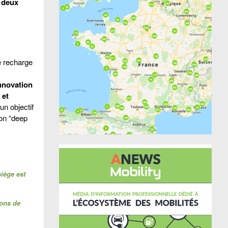
s deux
de recharge
nnovation
 et
un objectif
ion “deep
siège est
ions de