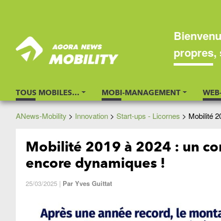
Bienvenu
propres, 
TOUS MOBILES…
MOBI-MANAGEMENT
WEB
ANews-Mobility
>
Innovation
>
Start-ups - Licornes
>
Mobilité 2
Mobilité 2019 à 2024 : un con
encore dynamiques !
25/03/2025
|
Par
Yves Guittat