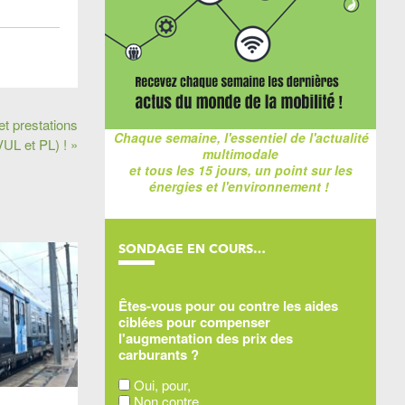
et prestations
Chaque semaine, l'essentiel de l'actualité
UL et PL) ! »
multimodale
et tous les 15 jours, un point sur les
énergies et l'environnement !
SONDAGE EN COURS…
Êtes-vous pour ou contre les aides
ciblées pour compenser
l'augmentation des prix des
carburants ?
Oui, pour,
Non contre,