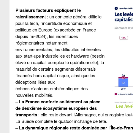
Plusieurs facteurs expliquent le
ralentissemen
t : un contexte général difficile
pour la tech, l’incertitude économique et
politique en Europe (exacerbée en France
depuis mi-2024), les incertitudes
réglementaires notamment
environnementales, les difficultés inhérentes
aux start-ups industrielles et hardware (besoin
élevé en capital, complexité opérationnelle), la
maturité de certains segments désormais
financés hors capital-risque, ainsi que les
déceptions liées aux
échecs d’acteurs emblématiques des
nouvelles mobilités.
–
La France conforte solidement sa place
Les levé
de deuxième écosystème européen des
transports
: elle reste devant l’Allemagne, qui enregistre tou
La Suède complète le quatuor inchangé de tête.
–
La dynamique régionale reste dominée par l’Île-de-Fra