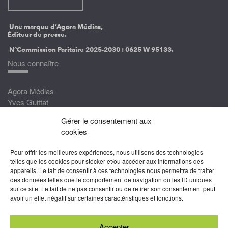
Une marque d’Agora Médias,
Éditeur de presse.
N°Commission Paritaire 2025-2030 :
0625 W 95133.
Nous connaître
Agora Médias
Yves Guittat
Gérer le consentement aux
Nous rejoindre
cookies
Devenez correspondant
Pour offrir les meilleures expériences, nous utilisons des technologies
Rejoignez nos experts
telles que les cookies pour stocker et/ou accéder aux informations des
appareils. Le fait de consentir à ces technologies nous permettra de traiter
Devenez Partenaire
des données telles que le comportement de navigation ou les ID uniques
sur ce site. Le fait de ne pas consentir ou de retirer son consentement peut
Nous suivre
avoir un effet négatif sur certaines caractéristiques et fonctions.
Accepter