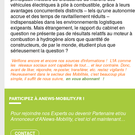
véhicules électriques à pile à combustible, grâce à leurs
avantages concurrentiels distincts – tels qu'une autonomie
accrue et des temps de ravitaillement réduits –
indispensables dans les environnements logistiques
exigeants. Mais étrangement, le rapport du cabinet en
question ne présente pas de résultats relatifs au moteur à
combustion à hydrogène alors que quantité de
constructeurs, de par le monde, étudient plus que
sérieusement la question ?
Vérifions encore et encore nos sources d'informations !
L'IA comme
les
réseaux sociaux sont capables de tout… et leur contraire. Donc,
avant de liker, répondre, re-poster, transférer, etc. restez vigilants !
Heureusement dans le secteur des Mobilités, c'est beaucoup plus
simple, il suffit de nous suivre,
en vous abonnant
!
PARTICIPEZ À ANEWS-MOBILITY.FR !
Pour rejoindre nos Experts ou devenir Partenaire et/ou
Annonceur d'ANews-Mobility, c'est ici et maintenant…
CONTACT