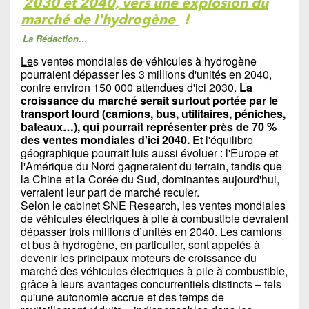
2030 et 2040, vers une explosion du
marché de l'hydrogène
!
La Rédaction…
Le
s ventes mondiales de véhicules à hydrogène
pourraient dépasser les 3 millions d'unités en 2040,
contre environ 150 000 attendues d'ici 2030.
La
croissance du marché serait surtout portée par le
transport lourd (camions, bus, utilitaires, péniches,
bateaux…), qui pourrait représenter près de 70 %
des ventes mondiales d'ici 2040.
Et l'équilibre
géographique pourrait luis aussi évoluer : l'Europe et
l'Amérique du Nord gagneraient du terrain, tandis que
la Chine et la Corée du Sud, dominantes aujourd'hui,
verraient leur part de marché reculer.
Selon le cabinet SNE Research, les ventes mondiales
de véhicules électriques à pile à combustible devraient
dépasser trois millions d’unités en 2040. Les camions
et bus à hydrogène, en particulier, sont appelés à
devenir les principaux moteurs de croissance du
marché des véhicules électriques à pile à combustible,
grâce à leurs avantages concurrentiels distincts – tels
qu'une autonomie accrue et des temps de