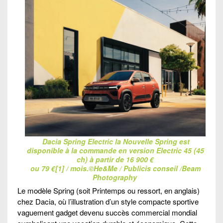
Dacia Spring Electric la Nouvelle Spring est
disponible à la commande en version Electric 45 (45
ch) à partir de 16 900 €
ou 79 €[1] / mois.©He&Me / Publicis conseil /Beam
Photography
Le modèle Spring (soit Printemps ou ressort, en anglais)
chez Dacia, où l’illustration d’un style compacte sportive
vaguement gadget devenu succès commercial mondial