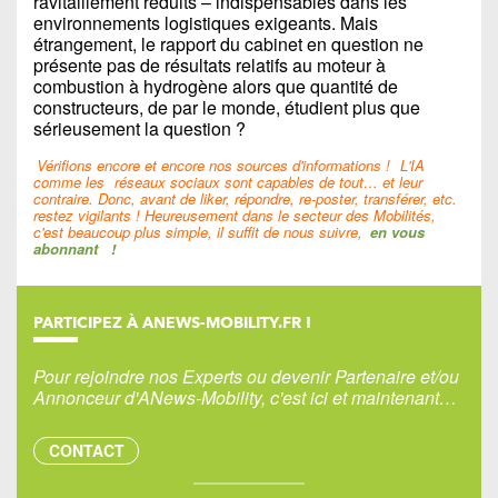
ravitaillement réduits – indispensables dans les
environnements logistiques exigeants. Mais
étrangement, le rapport du cabinet en question ne
présente pas de résultats relatifs au moteur à
combustion à hydrogène alors que quantité de
constructeurs, de par le monde, étudient plus que
sérieusement la question ?
Vérifions encore et encore nos sources d'informations !
L'IA
comme les
réseaux sociaux sont capables de tout… et leur
contraire. Donc, avant de liker, répondre, re-poster, transférer, etc.
restez vigilants ! Heureusement dans le secteur des Mobilités,
c'est beaucoup plus simple, il suffit de nous suivre,
en vous
abonnant
!
PARTICIPEZ À ANEWS-MOBILITY.FR !
Pour rejoindre nos Experts ou devenir Partenaire et/ou
Annonceur d'ANews-Mobility, c'est ici et maintenant…
CONTACT