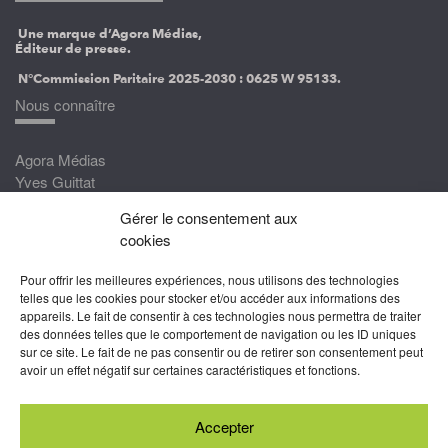
Une marque d’Agora Médias,
Éditeur de presse.
N°Commission Paritaire 2025-2030 :
0625 W 95133.
Nous connaître
Agora Médias
Yves Guittat
Gérer le consentement aux
Nous rejoindre
cookies
Devenez correspondant
Pour offrir les meilleures expériences, nous utilisons des technologies
Rejoignez nos experts
telles que les cookies pour stocker et/ou accéder aux informations des
appareils. Le fait de consentir à ces technologies nous permettra de traiter
Devenez Partenaire
des données telles que le comportement de navigation ou les ID uniques
sur ce site. Le fait de ne pas consentir ou de retirer son consentement peut
Nous suivre
avoir un effet négatif sur certaines caractéristiques et fonctions.
Accepter