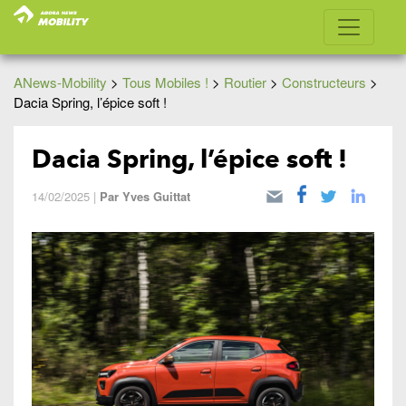
ANews-Mobility
>
Tous Mobiles !
>
Routier
>
Constructeurs
>
Dacia Spring, l’épice soft !
Dacia Spring, l’épice soft !
14/02/2025
|
Par
Yves Guittat