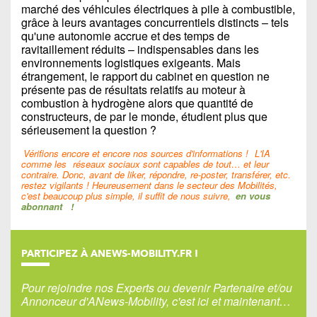
marché des véhicules électriques à pile à combustible,
grâce à leurs avantages concurrentiels distincts – tels
qu'une autonomie accrue et des temps de
ravitaillement réduits – indispensables dans les
environnements logistiques exigeants. Mais
étrangement, le rapport du cabinet en question ne
présente pas de résultats relatifs au moteur à
combustion à hydrogène alors que quantité de
constructeurs, de par le monde, étudient plus que
sérieusement la question ?
Vérifions encore et encore nos sources d'informations !
L'IA
comme les
réseaux sociaux sont capables de tout… et leur
contraire. Donc, avant de liker, répondre, re-poster, transférer, etc.
restez vigilants ! Heureusement dans le secteur des Mobilités,
c'est beaucoup plus simple, il suffit de nous suivre,
en vous
abonnant
!
PARTICIPEZ À ANEWS-MOBILITY.FR !
Pour rejoindre nos Experts ou devenir Partenaire et/ou
Annonceur d'ANews-Mobility, c'est ici et maintenant…