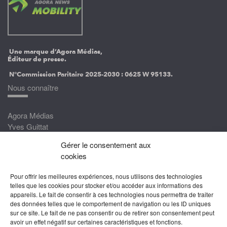
Une marque d’Agora Médias,
Éditeur de presse.
N°Commission Paritaire 2025-2030 :
0625 W 95133.
Nous connaître
Agora Médias
Yves Guittat
Gérer le consentement aux
Nous rejoindre
cookies
Devenez correspondant
Pour offrir les meilleures expériences, nous utilisons des technologies
Rejoignez nos experts
telles que les cookies pour stocker et/ou accéder aux informations des
appareils. Le fait de consentir à ces technologies nous permettra de traiter
Devenez Partenaire
des données telles que le comportement de navigation ou les ID uniques
sur ce site. Le fait de ne pas consentir ou de retirer son consentement peut
Nous suivre
avoir un effet négatif sur certaines caractéristiques et fonctions.