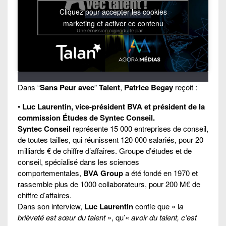
Cliquez pour accepter les cookies
marketing et activer ce contenu
Dans “
Sans Peur avec
”
Talent
,
Patrice Begay
reçoit :
•
Luc Laurentin, vice-président BVA et président de la
commission Études de Syntec Conseil.
Syntec Conseil
représente 15 000 entreprises de conseil,
de toutes tailles, qui réunissent 120 000 salariés, pour 20
milliards € de chiffre d’affaires. Groupe d’études et de
conseil, spécialisé dans les sciences
comportementales,
BVA Group
a été fondé en 1970 et
rassemble plus de 1000 collaborateurs, pour 200 M€ de
chiffre d’affaires.
Dans son interview,
Luc Laurentin
confie que « l
a
brièveté est sœur du talent
», qu’«
avoir du talent, c’est