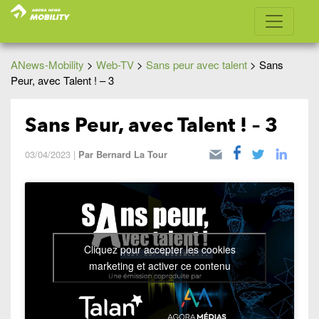
ANews-Mobility
>
Web-TV
>
Sans peur avec talent
>
Sans
Peur, avec Talent ! – 3
Sans Peur, avec Talent ! – 3
03/04/2023
|
Par
Bernard La Tour
Cliquez pour accepter les cookies
marketing et activer ce contenu