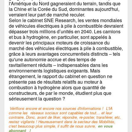
l'Amérique du Nord gagneraient du terrain, tandis que
la Chine et la Corée du Sud, dominantes aujourd'hui,
verraient leur part de marché reculer.
Selon le cabinet SNE Research, les ventes mondiales
de véhicules électriques à pile à combustible devraient
dépasser trois millions d’unités en 2040. Les camions
et bus à hydrogène, en particulier, sont appelés à
devenir les principaux moteurs de croissance du
marché des véhicules électriques à pile à combustible,
grâce à leurs avantages concurrentiels distincts – tels
qu'une autonomie accrue et des temps de
ravitaillement réduits – indispensables dans les
environnements logistiques exigeants. Mais
étrangement, le rapport du cabinet en question ne
présente pas de résultats relatifs au moteur à
combustion à hydrogène alors que quantité de
constructeurs, de par le monde, étudient plus que
sérieusement la question ?
Vérifions encore et encore nos sources d'informations !
L'IA
comme les
réseaux sociaux sont capables de tout… et leur
contraire. Donc, avant de liker, répondre, re-poster, transférer, etc.
restez vigilants ! Heureusement dans le secteur des Mobilités,
c'est beaucoup plus simple, il suffit de nous suivre,
en vous
abonnant
!