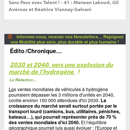
Sans Peur avec Talent ! – 41 : Marwan Lahoud, Gil
Avérous et Béatrice Viannay-Galvani
🛈
Informez-vous, recevez nos Newsletters… Rejoignez
une Mobilité plus sûre, plus durable et plus humaine !
Édito
/Chronique…
2030 et 2040, vers une explosion du
marché de l'hydrogène
!
La Rédaction…
Le
s ventes mondiales de véhicules à hydrogène
pourraient dépasser les 3 millions d'unités en 2040,
contre environ 150 000 attendues d'ici 2030.
La
croissance du marché serait surtout portée par le
transport lourd (camions, bus, utilitaires, péniches,
bateaux…), qui pourrait représenter près de 70 %
des ventes mondiales d'ici 2040.
Et l'équilibre
géographique pourrait luis aussi évoluer : l'Europe et