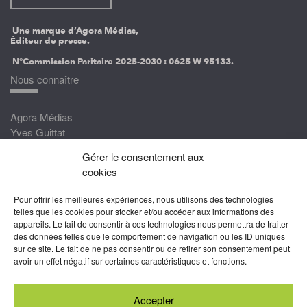
Une marque d’Agora Médias,
Éditeur de presse.
N°Commission Paritaire 2025-2030 :
0625 W 95133.
Nous connaître
Agora Médias
Yves Guittat
Gérer le consentement aux
Nous rejoindre
cookies
Devenez correspondant
Pour offrir les meilleures expériences, nous utilisons des technologies
Rejoignez nos experts
telles que les cookies pour stocker et/ou accéder aux informations des
appareils. Le fait de consentir à ces technologies nous permettra de traiter
Devenez Partenaire
des données telles que le comportement de navigation ou les ID uniques
sur ce site. Le fait de ne pas consentir ou de retirer son consentement peut
Nous suivre
avoir un effet négatif sur certaines caractéristiques et fonctions.
Accepter