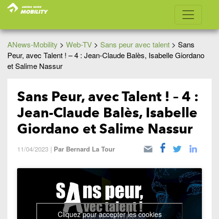
ANews-Mobility
>
Web-TV
>
Sans peur avec talent
>
Sans
Peur, avec Talent ! – 4 : Jean-Claude Balès, Isabelle Giordano
et Salime Nassur
Sans Peur, avec Talent ! – 4 :
Jean-Claude Balès, Isabelle
Giordano et Salime Nassur
11/04/2023
|
Par
Bernard La Tour
Cliquez pour accepter les cookies