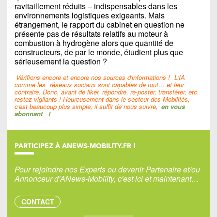
ravitaillement réduits – indispensables dans les
environnements logistiques exigeants. Mais
étrangement, le rapport du cabinet en question ne
présente pas de résultats relatifs au moteur à
combustion à hydrogène alors que quantité de
constructeurs, de par le monde, étudient plus que
sérieusement la question ?
Vérifions encore et encore nos sources d'informations !
L'IA
comme les
réseaux sociaux sont capables de tout… et leur
contraire. Donc, avant de liker, répondre, re-poster, transférer, etc.
restez vigilants ! Heureusement dans le secteur des Mobilités,
c'est beaucoup plus simple, il suffit de nous suivre,
en vous
abonnant
!
PARTICIPEZ À ANEWS-MOBILITY.FR !
Pour rejoindre nos Experts ou devenir Partenaire et/ou
Annonceur d'ANews-Mobility, c'est ici et maintenant…
CONTACT