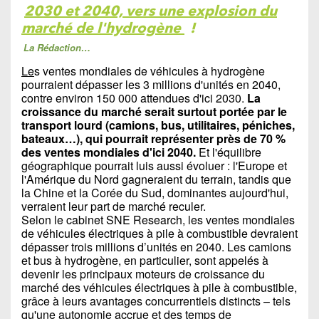
2030 et 2040, vers une explosion du
marché de l'hydrogène
!
La Rédaction…
Le
s ventes mondiales de véhicules à hydrogène
pourraient dépasser les 3 millions d'unités en 2040,
contre environ 150 000 attendues d'ici 2030.
La
croissance du marché serait surtout portée par le
transport lourd (camions, bus, utilitaires, péniches,
bateaux…), qui pourrait représenter près de 70 %
des ventes mondiales d'ici 2040.
Et l'équilibre
géographique pourrait luis aussi évoluer : l'Europe et
l'Amérique du Nord gagneraient du terrain, tandis que
la Chine et la Corée du Sud, dominantes aujourd'hui,
verraient leur part de marché reculer.
Selon le cabinet SNE Research, les ventes mondiales
de véhicules électriques à pile à combustible devraient
dépasser trois millions d’unités en 2040. Les camions
et bus à hydrogène, en particulier, sont appelés à
devenir les principaux moteurs de croissance du
marché des véhicules électriques à pile à combustible,
grâce à leurs avantages concurrentiels distincts – tels
qu'une autonomie accrue et des temps de