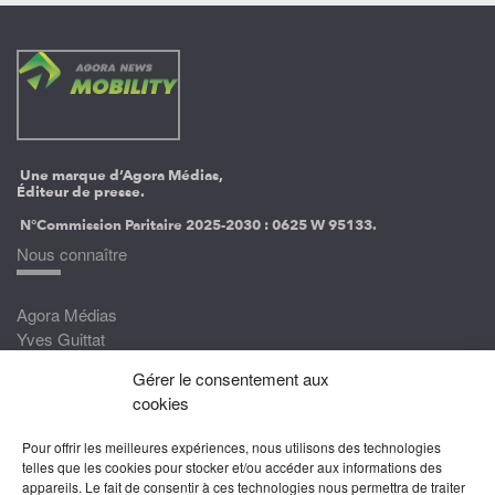
Une marque d’Agora Médias,
Éditeur de presse.
N°Commission Paritaire 2025-2030 :
0625 W 95133.
Nous connaître
Agora Médias
Yves Guittat
Gérer le consentement aux
Nous rejoindre
cookies
Devenez correspondant
Pour offrir les meilleures expériences, nous utilisons des technologies
Rejoignez nos experts
telles que les cookies pour stocker et/ou accéder aux informations des
appareils. Le fait de consentir à ces technologies nous permettra de traiter
Devenez Partenaire