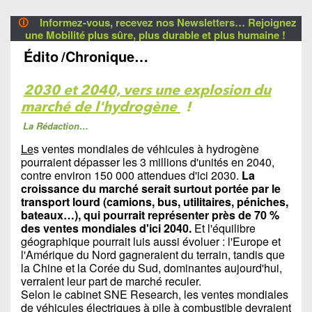
🛈
Informez-vous, recevez nos Newsletters… Rejoignez
une Mobilité plus sûre, plus durable et plus humaine !
Édito
/Chronique…
2030 et 2040, vers une explosion du
marché de l'hydrogène
!
La Rédaction…
Le
s ventes mondiales de véhicules à hydrogène
pourraient dépasser les 3 millions d'unités en 2040,
contre environ 150 000 attendues d'ici 2030.
La
croissance du marché serait surtout portée par le
transport lourd (camions, bus, utilitaires, péniches,
bateaux…), qui pourrait représenter près de 70 %
des ventes mondiales d'ici 2040.
Et l'équilibre
géographique pourrait luis aussi évoluer : l'Europe et
l'Amérique du Nord gagneraient du terrain, tandis que
la Chine et la Corée du Sud, dominantes aujourd'hui,
verraient leur part de marché reculer.
Selon le cabinet SNE Research, les ventes mondiales
de véhicules électriques à pile à combustible devraient