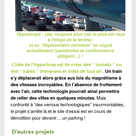
Hyperloops : vite, toujours plus vite et plus sûr face
à l’éloge de la lenteur
et au “déplacement minimum” en vogue
actuellement (pandémies et confinements
obligent…) !
L’idée de l’Hyperloop est de créer des “ tunnels ” ou
des “ tubes ” immenses et vidés de tout air
.
Un train
s’y déplacerait alors grâce aux lois du magnétisme à
des vitesses incroyables. En l’absence de frottement
avec l’air, cette technologie pourrait ainsi permettre
de relier des villes en quelques minutes.
Mais
confronté à “des verrous technologiques” insurmontables,
le projet s’arrête là et le site d’essai est en cours de
démolition pour devenir… un parking !
D’autres projets