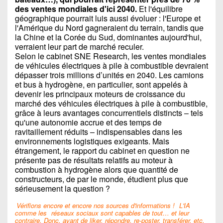
des ventes mondiales d'ici 2040.
Et l'équilibre
géographique pourrait luis aussi évoluer : l'Europe et
l'Amérique du Nord gagneraient du terrain, tandis que
la Chine et la Corée du Sud, dominantes aujourd'hui,
verraient leur part de marché reculer.
Selon le cabinet SNE Research, les ventes mondiales
de véhicules électriques à pile à combustible devraient
dépasser trois millions d’unités en 2040. Les camions
et bus à hydrogène, en particulier, sont appelés à
devenir les principaux moteurs de croissance du
marché des véhicules électriques à pile à combustible,
grâce à leurs avantages concurrentiels distincts – tels
qu'une autonomie accrue et des temps de
ravitaillement réduits – indispensables dans les
environnements logistiques exigeants. Mais
étrangement, le rapport du cabinet en question ne
présente pas de résultats relatifs au moteur à
combustion à hydrogène alors que quantité de
constructeurs, de par le monde, étudient plus que
sérieusement la question ?
Vérifions encore et encore nos sources d'informations !
L'IA
comme les
réseaux sociaux sont capables de tout… et leur
contraire. Donc, avant de liker, répondre, re-poster, transférer, etc.