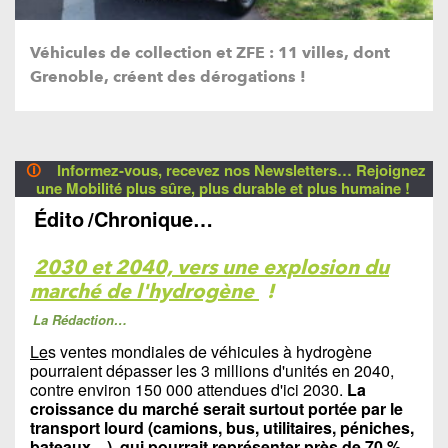
Véhicules de collection et ZFE : 11 villes, dont
Grenoble, créent des dérogations !
🛈
Informez-vous, recevez nos Newsletters… Rejoignez
une Mobilité plus sûre, plus durable et plus humaine !
Édito
/Chronique…
2030 et 2040, vers une explosion du
marché de l'hydrogène
!
La Rédaction…
Le
s ventes mondiales de véhicules à hydrogène
pourraient dépasser les 3 millions d'unités en 2040,
contre environ 150 000 attendues d'ici 2030.
La
croissance du marché serait surtout portée par le
transport lourd (camions, bus, utilitaires, péniches,
bateaux…), qui pourrait représenter près de 70 %