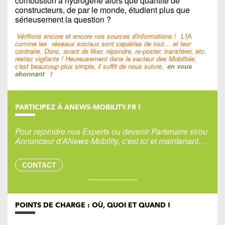
combustion à hydrogène alors que quantité de
constructeurs, de par le monde, étudient plus que
sérieusement la question ?
Vérifions encore et encore nos sources d'informations !
L'IA
comme les
réseaux sociaux sont capables de tout… et leur
contraire. Donc, avant de liker, répondre, re-poster, transférer, etc.
restez vigilants ! Heureusement dans le secteur des Mobilités,
c'est beaucoup plus simple, il suffit de nous suivre,
en vous
abonnant
!
PARTICIPEZ À ANEWS-MOBILITY.FR !
Pour rejoindre nos Experts ou devenir Partenaire et/ou
Annonceur d'ANews-Mobility, c'est ici et maintenant…
CONTACT
POINTS DE CHARGE : OÙ, QUOI ET QUAND !