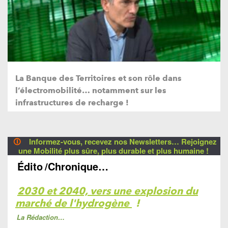
La Banque des Territoires et son rôle dans
l’électromobilité… notamment sur les
infrastructures de recharge !
🛈
Informez-vous, recevez nos Newsletters… Rejoignez
une Mobilité plus sûre, plus durable et plus humaine !
Édito
/Chronique…
2030 et 2040, vers une explosion du
marché de l'hydrogène
!
La Rédaction…