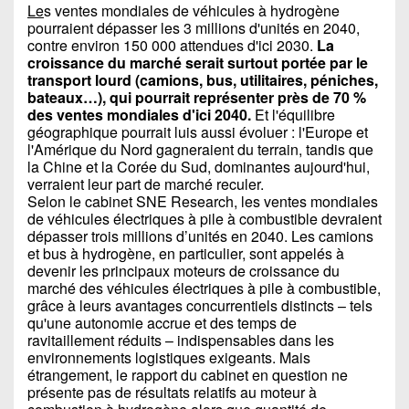
Le
s ventes mondiales de véhicules à hydrogène
pourraient dépasser les 3 millions d'unités en 2040,
contre environ 150 000 attendues d'ici 2030.
La
croissance du marché serait surtout portée par le
transport lourd (camions, bus, utilitaires, péniches,
bateaux…), qui pourrait représenter près de 70 %
des ventes mondiales d'ici 2040.
Et l'équilibre
géographique pourrait luis aussi évoluer : l'Europe et
l'Amérique du Nord gagneraient du terrain, tandis que
la Chine et la Corée du Sud, dominantes aujourd'hui,
verraient leur part de marché reculer.
Selon le cabinet SNE Research, les ventes mondiales
de véhicules électriques à pile à combustible devraient
dépasser trois millions d’unités en 2040. Les camions
et bus à hydrogène, en particulier, sont appelés à
devenir les principaux moteurs de croissance du
marché des véhicules électriques à pile à combustible,
grâce à leurs avantages concurrentiels distincts – tels
qu'une autonomie accrue et des temps de
ravitaillement réduits – indispensables dans les
environnements logistiques exigeants. Mais
étrangement, le rapport du cabinet en question ne
présente pas de résultats relatifs au moteur à