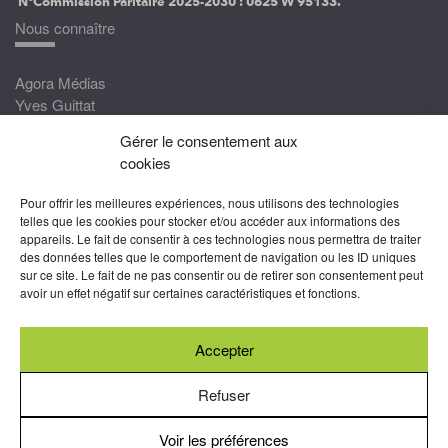
N°Commission Paritaire 2025-2030 :
0625 W 95133.
Nous connaître
Agora Médias
Yves Guittat
Gérer le consentement aux
Nous rejoindre
cookies
Devenez correspondant
Pour offrir les meilleures expériences, nous utilisons des technologies
Rejoignez nos experts
telles que les cookies pour stocker et/ou accéder aux informations des
appareils. Le fait de consentir à ces technologies nous permettra de traiter
Devenez Partenaire
des données telles que le comportement de navigation ou les ID uniques
sur ce site. Le fait de ne pas consentir ou de retirer son consentement peut
Nous suivre
avoir un effet négatif sur certaines caractéristiques et fonctions.
Accepter
Abonnez-vous à nos newsletters
Refuser
Voir les préférences
Mentions légales
-
Conditions générales d’utilisation
-
Politiques