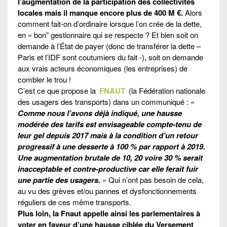
l’augmentation de la participation des collectivités
locales mais il manque encore plus de 400 M €.
Alors
comment fait-on d’ordinaire lorsque l’on crée de la dette,
en « bon” gestionnaire qui se respecte ? Et bien soit on
demande à l’État de payer (donc de transférer la dette –
Paris et l’IDF sont coutumiers du fait -), soit on demande
aux vrais acteurs économiques (les entreprises) de
combler le trou !
C’est ce que propose la
FNAUT
(la Fédération nationale
des usagers des transports) dans un communiqué : «
Comme nous l’avons déjà indiqué, une hausse
modérée des tarifs est envisageable compte-tenu de
leur gel depuis 2017 mais à la condition d’un retour
progressif à une desserte à 100 % par rapport à 2019.
Une augmentation brutale de 10, 20 voire 30 % serait
inacceptable et contre-productive car elle ferait fuir
une partie des usagers.
» Qui n’ont pas besoin de cela,
au vu des grèves et/ou pannes et dysfonctionnements
réguliers de ces même transports.
Plus loin, la Fnaut appelle ainsi les parlementaires à
voter en faveur d’une hausse ciblée du Versement