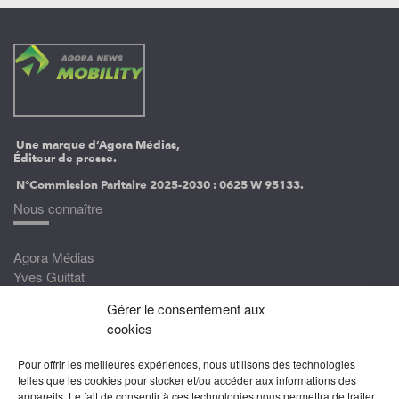
Une marque d’Agora Médias,
Éditeur de presse.
N°Commission Paritaire 2025-2030 :
0625 W 95133.
Nous connaître
Agora Médias
Yves Guittat
Gérer le consentement aux
Nous rejoindre
cookies
Devenez correspondant
Pour offrir les meilleures expériences, nous utilisons des technologies
Rejoignez nos experts
telles que les cookies pour stocker et/ou accéder aux informations des
appareils. Le fait de consentir à ces technologies nous permettra de traiter
Devenez Partenaire