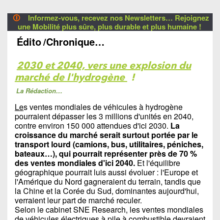
🛈
Informez-vous, recevez nos Newsletters… Rejoignez
une Mobilité plus sûre, plus durable et plus humaine !
Édito
/Chronique…
2030 et 2040, vers une explosion du
marché de l'hydrogène
!
La Rédaction…
Le
s ventes mondiales de véhicules à hydrogène
pourraient dépasser les 3 millions d'unités en 2040,
contre environ 150 000 attendues d'ici 2030.
La
croissance du marché serait surtout portée par le
transport lourd (camions, bus, utilitaires, péniches,
bateaux…), qui pourrait représenter près de 70 %
des ventes mondiales d'ici 2040.
Et l'équilibre
géographique pourrait luis aussi évoluer : l'Europe et
l'Amérique du Nord gagneraient du terrain, tandis que
la Chine et la Corée du Sud, dominantes aujourd'hui,
verraient leur part de marché reculer.
Selon le cabinet SNE Research, les ventes mondiales
de véhicules électriques à pile à combustible devraient