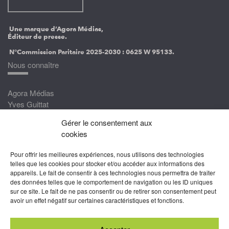
Une marque d’Agora Médias,
Éditeur de presse.
N°Commission Paritaire 2025-2030 :
0625 W 95133.
Nous connaître
Agora Médias
Yves Guittat
Gérer le consentement aux
Nous rejoindre
cookies
Devenez correspondant
Pour offrir les meilleures expériences, nous utilisons des technologies
Rejoignez nos experts
telles que les cookies pour stocker et/ou accéder aux informations des
appareils. Le fait de consentir à ces technologies nous permettra de traiter
Devenez Partenaire
des données telles que le comportement de navigation ou les ID uniques
sur ce site. Le fait de ne pas consentir ou de retirer son consentement peut
Nous suivre
avoir un effet négatif sur certaines caractéristiques et fonctions.