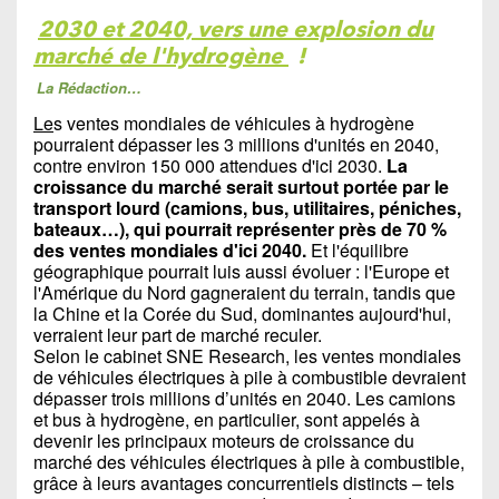
2030 et 2040, vers une explosion du
marché de l'hydrogène
!
La Rédaction…
Le
s ventes mondiales de véhicules à hydrogène
pourraient dépasser les 3 millions d'unités en 2040,
contre environ 150 000 attendues d'ici 2030.
La
croissance du marché serait surtout portée par le
transport lourd (camions, bus, utilitaires, péniches,
bateaux…), qui pourrait représenter près de 70 %
des ventes mondiales d'ici 2040.
Et l'équilibre
géographique pourrait luis aussi évoluer : l'Europe et
l'Amérique du Nord gagneraient du terrain, tandis que
la Chine et la Corée du Sud, dominantes aujourd'hui,
verraient leur part de marché reculer.
Selon le cabinet SNE Research, les ventes mondiales
de véhicules électriques à pile à combustible devraient
dépasser trois millions d’unités en 2040. Les camions
et bus à hydrogène, en particulier, sont appelés à
devenir les principaux moteurs de croissance du
marché des véhicules électriques à pile à combustible,
grâce à leurs avantages concurrentiels distincts – tels