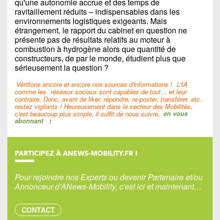
qu'une autonomie accrue et des temps de
ravitaillement réduits – indispensables dans les
environnements logistiques exigeants. Mais
étrangement, le rapport du cabinet en question ne
présente pas de résultats relatifs au moteur à
combustion à hydrogène alors que quantité de
constructeurs, de par le monde, étudient plus que
sérieusement la question ?
Vérifions encore et encore nos sources d'informations !
L'IA
comme les
réseaux sociaux sont capables de tout… et leur
contraire. Donc, avant de liker, répondre, re-poster, transférer, etc.
restez vigilants ! Heureusement dans le secteur des Mobilités,
c'est beaucoup plus simple, il suffit de nous suivre,
en vous
abonnant
!
PARTICIPEZ À ANEWS-MOBILITY.FR !
Pour rejoindre nos Experts ou devenir Partenaire et/ou
Annonceur d'ANews-Mobility, c'est ici et maintenant…
CONTACT