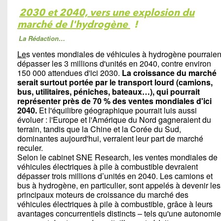
2030 et 2040, vers une explosion du
marché de l'hydrogène
!
La Rédaction…
Le
s ventes mondiales de véhicules à hydrogène pourraien
dépasser les 3 millions d'unités en 2040, contre environ
150 000 attendues d'ici 2030.
La croissance du marché
serait surtout portée par le transport lourd (camions,
bus, utilitaires, péniches, bateaux…), qui pourrait
représenter près de 70 % des ventes mondiales d'ici
2040.
Et l'équilibre géographique pourrait luis aussi
évoluer : l'Europe et l'Amérique du Nord gagneraient du
terrain, tandis que la Chine et la Corée du Sud,
dominantes aujourd'hui, verraient leur part de marché
reculer.
Selon le cabinet SNE Research, les ventes mondiales de
véhicules électriques à pile à combustible devraient
dépasser trois millions d’unités en 2040. Les camions et
bus à hydrogène, en particulier, sont appelés à devenir les
principaux moteurs de croissance du marché des
véhicules électriques à pile à combustible, grâce à leurs
avantages concurrentiels distincts – tels qu'une autonomie