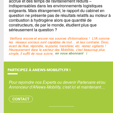
accrue et des temps de ravitaillement réduits –
indispensables dans les environnements logistiques
exigeants. Mais étrangement, le rapport du cabinet en
question ne présente pas de résultats relatifs au moteur à
combustion à hydrogène alors que quantité de
constructeurs, de par le monde, étudient plus que
sérieusement la question ?
Vérifions encore et encore nos sources d'informations !
L'IA comme
les
réseaux sociaux sont capables de tout… et leur contraire. Donc,
avant de liker, répondre, re-poster, transférer, etc. restez vigilants !
Heureusement dans le secteur des Mobilités, c'est beaucoup plus
simple, il suffit de nous suivre,
en vous abonnant
!
PARTICIPEZ À ANEWS-MOBILITY.FR !
Pour rejoindre nos Experts ou devenir Partenaire et/ou
Annonceur d'ANews-Mobility, c'est ici et maintenant…
CONTACT