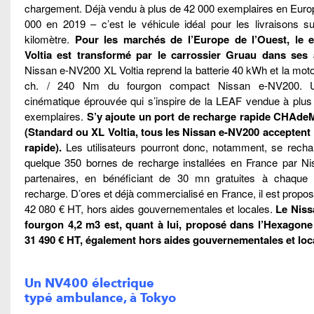
chargement.
Déjà vendu à plus de 42 000 exemplaires en Euro
000 en 2019 – c’est le véhicule idéal pour les livraisons su
kilomètre.
Pour les marchés de l’Europe de l’Ouest, le 
Voltia est transformé par le carrossier Gruau dans ses a
Nissan e-NV200 XL Voltia reprend la batterie 40 kWh et la moto
ch. / 240 Nm du fourgon compact Nissan e-NV200. 
cinématique éprouvée qui s’inspire de la LEAF vendue à plus
exemplaires.
S’y ajoute un port de recharge rapide CHAde
(Standard ou XL Voltia, tous les Nissan e-NV200 acceptent 
rapide).
Les utilisateurs pourront donc, notamment, se recha
quelque 350 bornes de recharge installées en France par Ni
partenaires, en bénéficiant de 30 mn gratuites à chaque
recharge.
D’ores et déjà commercialisé en France, il est proposé
42 080 € HT, hors aides gouvernementales et locales.
Le Niss
fourgon 4,2 m3 est, quant à lui, proposé dans l’Hexagone 
31 490 € HT, également hors aides gouvernementales et loc
Un NV400 électrique
typé ambulance, à Tokyo