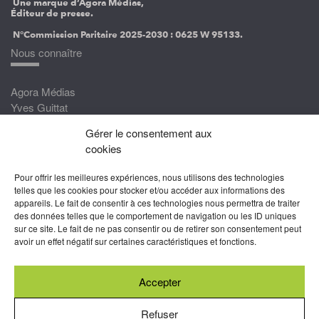
Une marque d’Agora Médias,
Éditeur de presse.
N°Commission Paritaire 2025-2030 :
0625 W 95133.
Nous connaître
Agora Médias
Yves Guittat
Gérer le consentement aux
Nous rejoindre
cookies
Devenez correspondant
Pour offrir les meilleures expériences, nous utilisons des technologies
Rejoignez nos experts
telles que les cookies pour stocker et/ou accéder aux informations des
appareils. Le fait de consentir à ces technologies nous permettra de traiter
Devenez Partenaire
des données telles que le comportement de navigation ou les ID uniques
sur ce site. Le fait de ne pas consentir ou de retirer son consentement peut
Nous suivre
avoir un effet négatif sur certaines caractéristiques et fonctions.
Accepter
Abonnez-vous à nos newsletters
Refuser