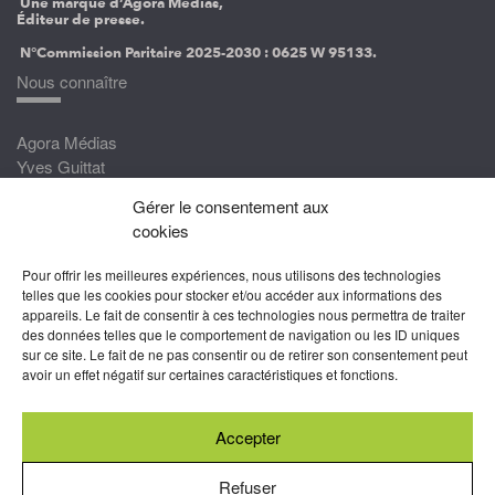
Une marque d’Agora Médias,
Éditeur de presse.
N°Commission Paritaire 2025-2030 :
0625 W 95133.
Nous connaître
Agora Médias
Yves Guittat
Gérer le consentement aux
Nous rejoindre
cookies
Devenez correspondant
Pour offrir les meilleures expériences, nous utilisons des technologies
Rejoignez nos experts
telles que les cookies pour stocker et/ou accéder aux informations des
appareils. Le fait de consentir à ces technologies nous permettra de traiter
Devenez Partenaire
des données telles que le comportement de navigation ou les ID uniques
sur ce site. Le fait de ne pas consentir ou de retirer son consentement peut
Nous suivre
avoir un effet négatif sur certaines caractéristiques et fonctions.
Accepter
Abonnez-vous à nos newsletters
Refuser