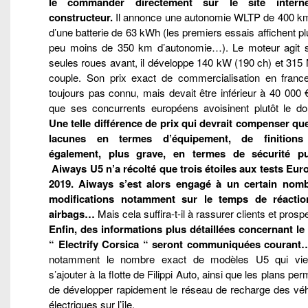
le commander directement sur le site intern
constructeur.
Il annonce une autonomie WLTP de 400 km,
d’une batterie de 63 kWh (les premiers essais affichent pl
peu moins de 350 km d’autonomie…). Le moteur agit s
seules roues avant, il développe 140 kW (190 ch) et 315
couple. Son prix exact de commercialisation en france
toujours pas connu, mais devait être inférieur à 40 000 
que ses concurrents européens avoisinent plutôt le d
Une telle différence de prix qui devrait compenser qu
lacunes en termes d’équipement, de finitions
également, plus grave, en termes de sécurité p
Aiways U5 n’a récolté que trois étoiles aux tests Eu
2019. Aiways s’est alors engagé à un certain nom
modifications notamment sur le temps de réacti
airbags…
Mais cela suffira-t-il à rassurer clients et prosp
Enfin, des informations plus détaillées concernant le 
“ Electrify Corsica “ seront communiquées courant…
notamment le nombre exact de modèles U5 qui vie
s’ajouter à la flotte de Filippi Auto, ainsi que les plans per
de développer rapidement le réseau de recharge des véh
électriques sur l’île.