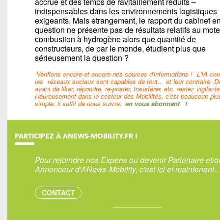
accrue et des temps de ravitaillement réduits –
indispensables dans les environnements logistiques
exigeants. Mais étrangement, le rapport du cabinet e
question ne présente pas de résultats relatifs au mote
combustion à hydrogène alors que quantité de
constructeurs, de par le monde, étudient plus que
sérieusement la question ?
Vérifions encore et encore nos sources d'informations !
L'IA c
les
réseaux sociaux sont capables de tout… et leur contraire. D
avant de liker, répondre, re-poster, transférer, etc. restez vigilants
Heureusement dans le secteur des Mobilités, c'est beaucoup plu
simple, il suffit de nous suivre,
en vous abonnant
!
PARTICIPEZ À ANEWS-MOBILITY.FR !
Pour rejoindre nos Experts ou devenir Partenaire et/o
Annonceur d'ANews-Mobility, c'est ici et maintenant
CONTACT