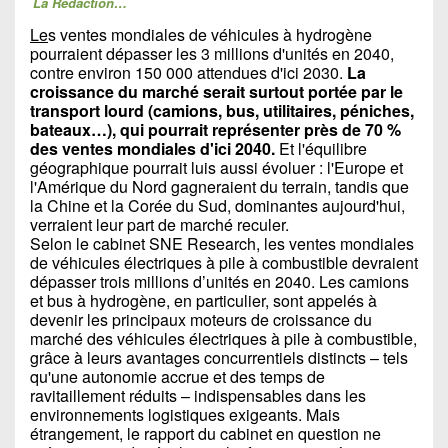
La Rédaction…
Le
s ventes mondiales de véhicules à hydrogène
pourraient dépasser les 3 millions d'unités en 2040,
contre environ 150 000 attendues d'ici 2030.
La
croissance du marché serait surtout portée par le
transport lourd (camions, bus, utilitaires, péniches,
bateaux…), qui pourrait représenter près de 70 %
des ventes mondiales d'ici 2040.
Et l'équilibre
géographique pourrait luis aussi évoluer : l'Europe et
l'Amérique du Nord gagneraient du terrain, tandis que
la Chine et la Corée du Sud, dominantes aujourd'hui,
verraient leur part de marché reculer.
Selon le cabinet SNE Research, les ventes mondiales
de véhicules électriques à pile à combustible devraient
dépasser trois millions d’unités en 2040. Les camions
et bus à hydrogène, en particulier, sont appelés à
devenir les principaux moteurs de croissance du
marché des véhicules électriques à pile à combustible,
grâce à leurs avantages concurrentiels distincts – tels
qu'une autonomie accrue et des temps de
ravitaillement réduits – indispensables dans les
environnements logistiques exigeants. Mais
étrangement, le rapport du cabinet en question ne