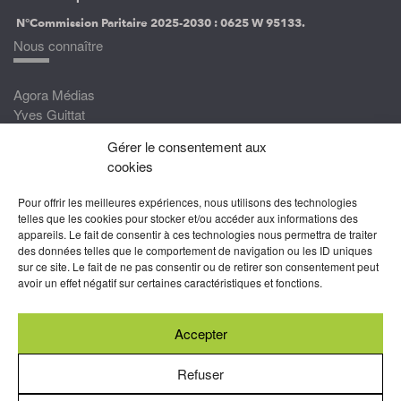
N°Commission Paritaire 2025-2030 :
0625 W 95133.
Nous connaître
Agora Médias
Yves Guittat
Gérer le consentement aux
Nous rejoindre
cookies
Devenez correspondant
Pour offrir les meilleures expériences, nous utilisons des technologies
Rejoignez nos experts
telles que les cookies pour stocker et/ou accéder aux informations des
appareils. Le fait de consentir à ces technologies nous permettra de traiter
Devenez Partenaire
des données telles que le comportement de navigation ou les ID uniques
sur ce site. Le fait de ne pas consentir ou de retirer son consentement peut
Nous suivre
avoir un effet négatif sur certaines caractéristiques et fonctions.
Accepter
Abonnez-vous à nos newsletters
Refuser