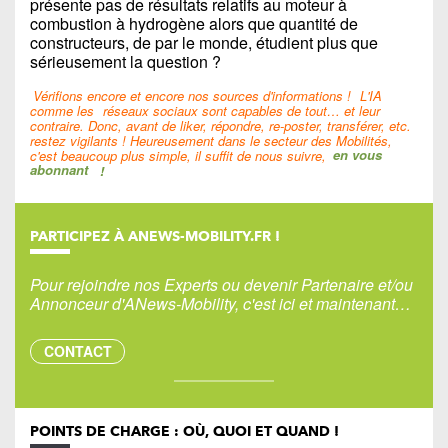
présente pas de résultats relatifs au moteur à
combustion à hydrogène alors que quantité de
constructeurs, de par le monde, étudient plus que
sérieusement la question ?
Vérifions encore et encore nos sources d'informations !
L'IA
comme les
réseaux sociaux sont capables de tout… et leur
contraire. Donc, avant de liker, répondre, re-poster, transférer, etc.
restez vigilants ! Heureusement dans le secteur des Mobilités,
c'est beaucoup plus simple, il suffit de nous suivre,
en vous
abonnant
!
PARTICIPEZ À ANEWS-MOBILITY.FR !
Pour rejoindre nos Experts ou devenir Partenaire et/ou
Annonceur d'ANews-Mobility, c'est ici et maintenant…
CONTACT
POINTS DE CHARGE : OÙ, QUOI ET QUAND !