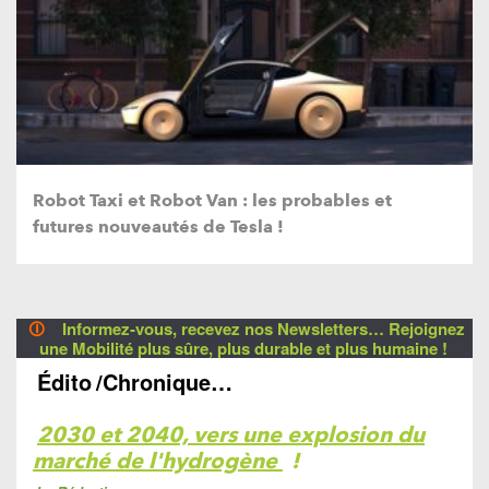
Robot Taxi et Robot Van : les probables et
futures nouveautés de Tesla !
🛈
Informez-vous, recevez nos Newsletters… Rejoignez
une Mobilité plus sûre, plus durable et plus humaine !
Édito
/Chronique…
2030 et 2040, vers une explosion du
marché de l'hydrogène
!