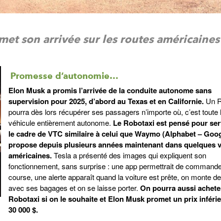
et son arrivée sur les routes américaines 
Promesse d’autonomie…
Elon Musk a promis l’arrivée de la conduite autonome sans
supervision pour 2025, d’abord au Texas et en Californie.
Un R
pourra dès lors récupérer ses passagers n’importe où, c’est toute l
véhicule entièrement autonome.
Le Robotaxi est pensé pour ser
le cadre de VTC similaire à celui que Waymo (Alphabet – Goog
propose depuis plusieurs années maintenant dans quelques vi
américaines.
Tesla a présenté des images qui expliquent son
fonctionnement, sans surprise : une app permettrait de command
course, une alerte apparaît quand la voiture est prête, on monte d
avec ses bagages et on se laisse porter.
On pourra aussi acheter
Robotaxi si on le souhaite et Elon Musk promet un prix inférie
30 000 $.