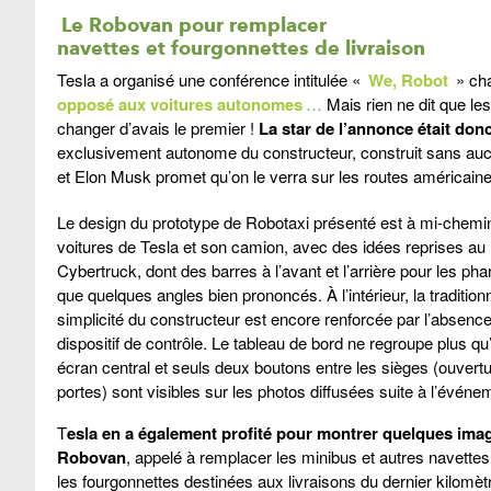
Le Robovan pour remplacer
navettes et fourgonnettes de livraison
Tesla a organisé une conférence intitulée «
We, Robot
» cha
opposé aux voitures autonomes
…
Mais rien ne dit que les
changer d’avais le premier !
La star de l’annonce était d
exclusivement autonome du constructeur, construit sans aucun v
et Elon Musk promet qu’on le verra sur les routes américaines
Le design du prototype de Robotaxi présenté est à mi-chemin
voitures de Tesla et son camion, avec des idées reprises au
Cybertruck, dont des barres à l’avant et l’arrière pour les pha
que quelques angles bien prononcés. À l’intérieur, la tradition
simplicité du constructeur est encore renforcée par l’absence
dispositif de contrôle. Le tableau de bord ne regroupe plus qu
écran central et seuls deux boutons entre les sièges (ouvert
portes) sont visibles sur les photos diffusées suite à l’événe
T
esla en a également profité pour montrer quelques ima
Robovan
, appelé à remplacer les minibus et autres navett
les fourgonnettes destinées aux livraisons du dernier kilomè