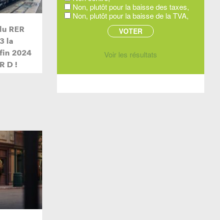
Non, plutôt pour la baisse des taxes,
Non, plutôt pour la baisse de la TVA,
du RER
3 la
 fin 2024
Voir les résultats
R D !