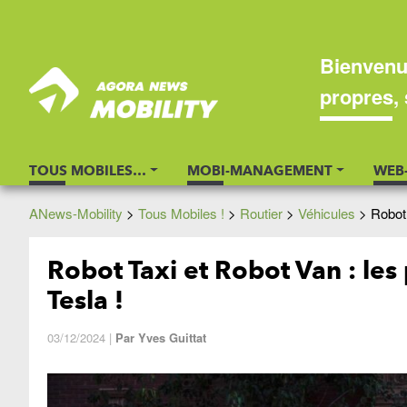
Bienvenu
propres, 
TOUS MOBILES…
MOBI-MANAGEMENT
WEB
ANews-Mobility
>
Tous Mobiles !
>
Routier
>
Véhicules
>
Robot 
Robot Taxi et Robot Van : les
Tesla !
03/12/2024
|
Par
Yves Guittat