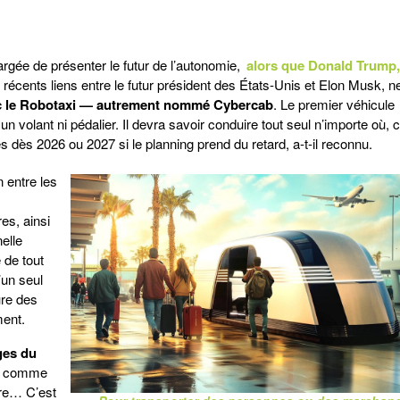
rgée de présenter le futur de l’autonomie,
alors que Donald Trump, 
 récents liens entre le futur président des États-Unis et Elon Musk, n
onc le Robotaxi — autrement nommé Cybercab
. Le premier véhicule
olant ni pédalier. Il devra savoir conduire tout seul n’importe où, c’
 dès 2026 ou 2027 si le planning prend du retard, a-t-il reconnu.
 entre les
res, ainsi
nelle
 de tout
’un seul
ure des
ment.
ges du
es comme
tre… C’est