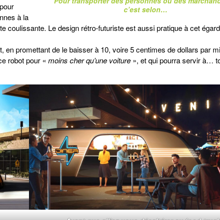
Pour transporter des personnes ou des marchand
 pour
c’est selon…
nnes à la
te coulissante. Le design rétro-futuriste est aussi pratique à cet égar
 en promettant de le baisser à 10, voire 5 centimes de dollars par mi
ce robot pour «
moins cher qu’une voiture
», et qui pourra servir à… t