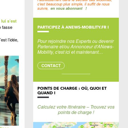
c'est beaucoup plus simple, il suffit de nous
suivre,
en vous abonnant
!
lui s’est
e fasse
PARTICIPEZ À ANEWS-MOBILITY.FR !
est l’idée,
Pour rejoindre nos Experts ou devenir
Partenaire et/ou Annonceur d'ANews-
Mobility, c'est ici et maintenant…
CONTACT
POINTS DE CHARGE : OÙ, QUOI ET
QUAND !
Calculez votre itinéraire – Trouvez vos
points de charge !