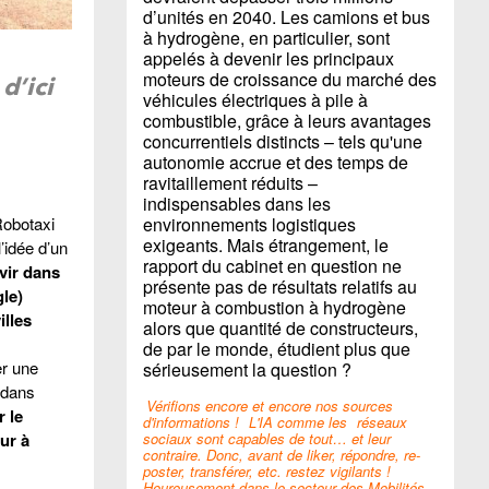
d’unités en 2040. Les camions et bus
à hydrogène, en particulier, sont
appelés à devenir les principaux
moteurs de croissance du marché des
d’ici
véhicules électriques à pile à
combustible, grâce à leurs avantages
concurrentiels distincts – tels qu'une
autonomie accrue et des temps de
ravitaillement réduits –
indispensables dans les
obotaxi
environnements logistiques
exigeants. Mais étrangement, le
’idée d’un
rapport du cabinet en question ne
vir dans
présente pas de résultats relatifs au
le)
moteur à combustion à hydrogène
lles
alors que quantité de constructeurs,
de par le monde, étudient plus que
er une
sérieusement la question ?
edans
Vérifions encore et encore nos sources
 le
d'informations !
L'IA comme les
réseaux
ur à
sociaux sont capables de tout… et leur
contraire. Donc, avant de liker, répondre, re-
poster, transférer, etc. restez vigilants !
Heureusement dans le secteur des Mobilités,