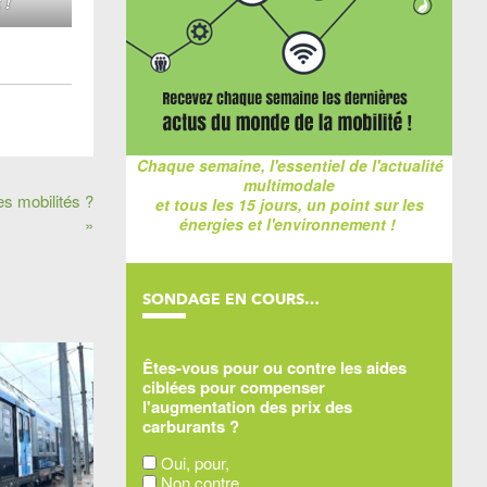
 !
Chaque semaine, l'essentiel de l'actualité
multimodale
s mobilités ?
et tous les 15 jours, un point sur les
énergies et l'environnement !
»
SONDAGE EN COURS…
Êtes-vous pour ou contre les aides
ciblées pour compenser
l'augmentation des prix des
carburants ?
Oui, pour,
Non contre,