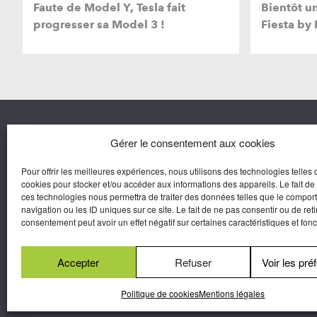
Faute de Model Y, Tesla fait
Bientôt u
progresser sa Model 3 !
Fiesta by 
Nous co
Gérer le consentement aux cookies
Pour offrir les meilleures expériences, nous utilisons des technologies telles 
Agora M
cookies pour stocker et/ou accéder aux informations des appareils. Le fait de
Yves Gui
ces technologies nous permettra de traiter des données telles que le compo
Une marque d’Agora Médias,
navigation ou les ID uniques sur ce site. Le fait de ne pas consentir ou de reti
Éditeur de presse.
consentement peut avoir un effet négatif sur certaines caractéristiques et fonc
N°Commission Paritaire 2025-2030 :
0625
W 95133.
Accepter
Refuser
Voir les pré
Mentions légales
-
Conditions générales d’utilisatio
Politique de cookies
Mentions légales