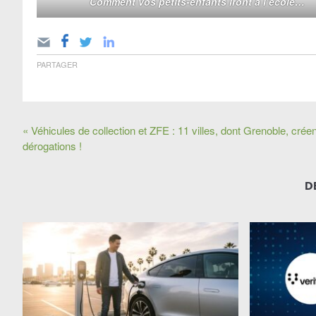
Comment vos petits-enfants iront à l’école…
PARTAGER
« Véhicules de collection et ZFE : 11 villes, dont Grenoble, crée
dérogations !
D