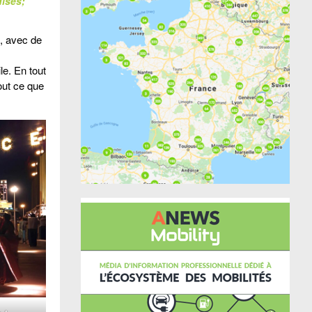
ises;
d, avec de
le. En tout
out ce que