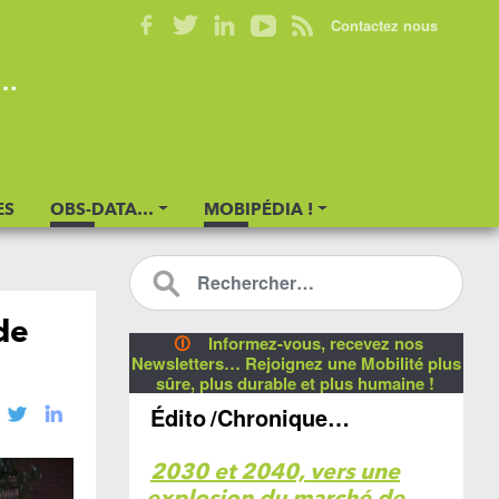
Contactez nous
s…
ES
OBS-DATA…
MOBIPÉDIA !
de
🛈
Informez-vous, recevez nos
Newsletters… Rejoignez une Mobilité plus
sûre, plus durable et plus humaine !
Édito
/Chronique…
2030 et 2040, vers une
explosion du marché de