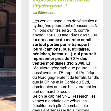
l'hydrogène
!
La Rédaction…
Le
s ventes mondiales de véhicules à
hydrogène pourraient dépasser les 3
millions d'unités en 2040, contre
environ 150 000 attendues d'ici 2030.
La croissance du marché serait
surtout portée par le transport
lourd (camions, bus, utilitaires,
péniches, bateaux…), qui pourrait
représenter près de 70 % des
ventes mondiales d'ici 2040.
Et
l'équilibre géographique pourrait luis
aussi évoluer : l'Europe et l'Amérique
du Nord gagneraient du terrain, tandis
que la Chine et la Corée du Sud,
dominantes aujourd'hui, verraient leur
part de marché reculer.
Selon le cabinet SNE Research, les
ventes mondiales de véhicules
électriques à pile à combustible
devraient dépasser trois millions