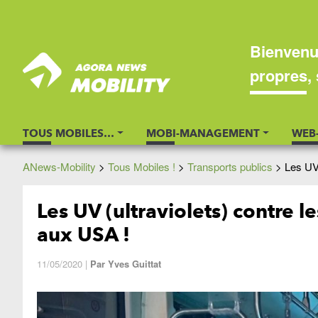
Bienvenu
propres, 
TOUS MOBILES…
MOBI-MANAGEMENT
WEB
ANews-Mobility
>
Tous Mobiles !
>
Transports publics
>
Les UV 
Les UV (ultraviolets) contre l
aux USA !
11/05/2020
|
Par
Yves Guittat