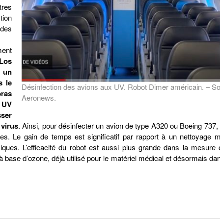
tres
tion
des
ment
 Los
r un
s le
Désinfection des avions aux UV. Robot Dimer américain. – S
ras
Aeronews.
s UV
sser
 virus
. Ainsi, pour désinfecter un avion de type A320 ou Boeing 737, 
ses. Le gain de temps est significatif par rapport à un nettoyage 
ques. L’efficacité du robot est aussi plus grande dans la mesure
ude à base d’ozone, déjà utilisé pour le matériel médical et désormais da