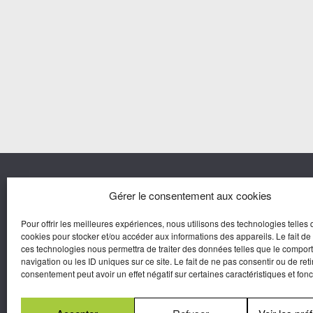
Nous co
Gérer le consentement aux cookies
Pour offrir les meilleures expériences, nous utilisons des technologies telles 
Agora M
cookies pour stocker et/ou accéder aux informations des appareils. Le fait de
Yves Gui
ces technologies nous permettra de traiter des données telles que le compo
Une marque d’Agora Médias,
navigation ou les ID uniques sur ce site. Le fait de ne pas consentir ou de reti
Éditeur de presse.
consentement peut avoir un effet négatif sur certaines caractéristiques et fonc
N°Commission Paritaire 2025-2030 :
0625
W 95133.