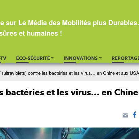
e sur Le Média des Mobilités plus Durable
sûres et humaines !
-TV
ÉCO-SÉCURITÉ
INNOVATIONS
REPORTAG
(ultraviolets) contre les bactéries et les virus… en Chine et aux USA
es bactéries et les virus… en Chine