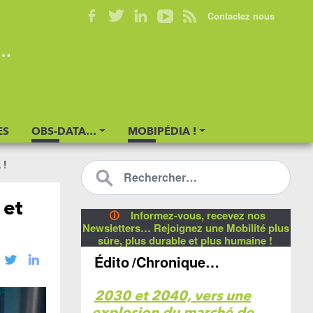
Contactez nous
s…
ES
OBS-DATA…
MOBIPÉDIA !
 !
 et
🛈
Informez-vous, recevez nos
Newsletters… Rejoignez une Mobilité plus
sûre, plus durable et plus humaine !
Édito
/Chronique…
2030 et 2040, vers une
explosion du marché de