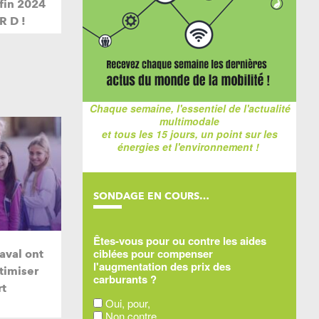
 fin 2024
R D !
Chaque semaine, l'essentiel de l'actualité
multimodale
et tous les 15 jours, un point sur les
énergies et l'environnement !
SONDAGE EN COURS…
Êtes-vous pour ou contre les aides
ciblées pour compenser
aval ont
l'augmentation des prix des
timiser
carburants ?
rt
Oui, pour,
Non contre,