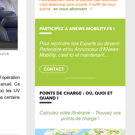
c'est beaucoup plus simple, il suffit de nous
suivre,
en vous abonnant
!
PARTICIPEZ À ANEWS-MOBILITY.FR !
Pour rejoindre nos Experts ou devenir
Partenaire et/ou Annonceur d'ANews-
ource
Mobility, c'est ici et maintenant…
CONTACT
l’opération
manuel. Ce
 où les UV
POINTS DE CHARGE : OÙ, QUOI ET
ns certains
QUAND !
Calculez votre itinéraire – Trouvez vos
points de charge !