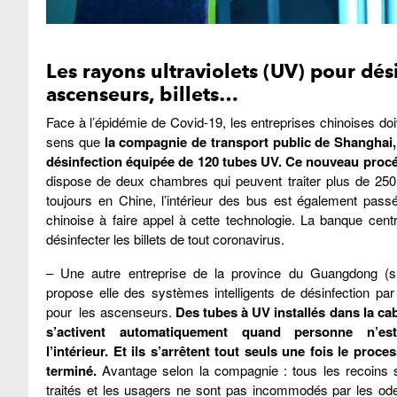
Les rayons ultraviolets (UV) pour dés
ascenseurs, billets…
Face à l’épidémie de Covid-19, les entreprises chinoises do
sens que
la compagnie de transport public de Shanghai,
désinfection équipée de 120 tubes UV. Ce nouveau procéd
dispose de deux chambres qui peuvent traiter plus de 250 
toujours en Chine, l’intérieur des bus est également pass
chinoise à faire appel à cette technologie. La banque centr
désinfecter les billets de tout coronavirus.
– Une autre entreprise de la province du Guangdong (s
propose elle des systèmes intelligents de désinfection pa
pour les ascenseurs.
Des tubes à UV installés dans la ca
s’activent automatiquement quand personne n’es
l’intérieur. Et ils s’arrêtent tout seuls une fois le proce
terminé.
Avantage selon la compagnie : tous les recoins 
traités et les usagers ne sont pas incommodés par les od