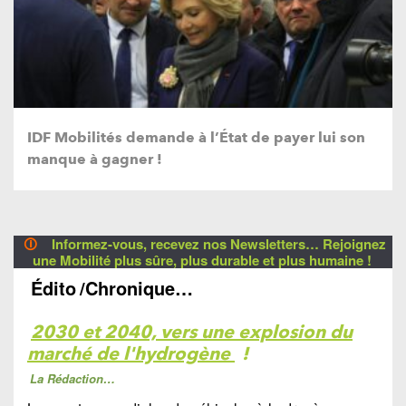
IDF Mobilités demande à l’État de payer lui son
manque à gagner !
🛈
Informez-vous, recevez nos Newsletters… Rejoignez
une Mobilité plus sûre, plus durable et plus humaine !
Édito
/Chronique…
2030 et 2040, vers une explosion du
marché de l'hydrogène
!
La Rédaction…