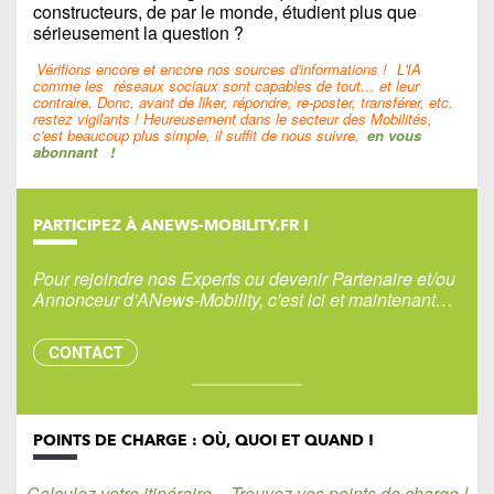
constructeurs, de par le monde, étudient plus que
sérieusement la question ?
Vérifions encore et encore nos sources d'informations !
L'IA
comme les
réseaux sociaux sont capables de tout… et leur
contraire. Donc, avant de liker, répondre, re-poster, transférer, etc.
restez vigilants ! Heureusement dans le secteur des Mobilités,
c'est beaucoup plus simple, il suffit de nous suivre,
en vous
abonnant
!
PARTICIPEZ À ANEWS-MOBILITY.FR !
Pour rejoindre nos Experts ou devenir Partenaire et/ou
Annonceur d'ANews-Mobility, c'est ici et maintenant…
CONTACT
POINTS DE CHARGE : OÙ, QUOI ET QUAND !
Calculez votre itinéraire – Trouvez vos points de charge !