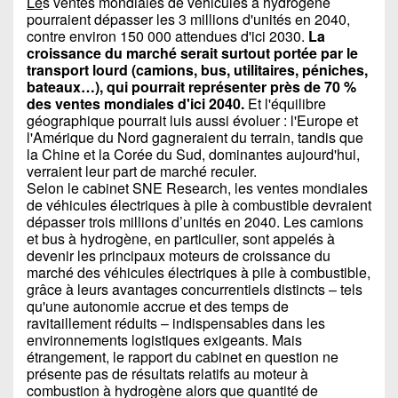
Le
s ventes mondiales de véhicules à hydrogène
pourraient dépasser les 3 millions d'unités en 2040,
contre environ 150 000 attendues d'ici 2030.
La
croissance du marché serait surtout portée par le
transport lourd (camions, bus, utilitaires, péniches,
bateaux…), qui pourrait représenter près de 70 %
des ventes mondiales d'ici 2040.
Et l'équilibre
géographique pourrait luis aussi évoluer : l'Europe et
l'Amérique du Nord gagneraient du terrain, tandis que
la Chine et la Corée du Sud, dominantes aujourd'hui,
verraient leur part de marché reculer.
Selon le cabinet SNE Research, les ventes mondiales
de véhicules électriques à pile à combustible devraient
dépasser trois millions d’unités en 2040. Les camions
et bus à hydrogène, en particulier, sont appelés à
devenir les principaux moteurs de croissance du
marché des véhicules électriques à pile à combustible,
grâce à leurs avantages concurrentiels distincts – tels
qu'une autonomie accrue et des temps de
ravitaillement réduits – indispensables dans les
environnements logistiques exigeants. Mais
étrangement, le rapport du cabinet en question ne
présente pas de résultats relatifs au moteur à
combustion à hydrogène alors que quantité de