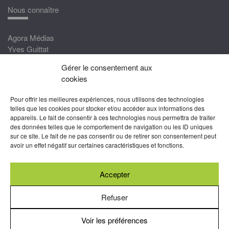
Nous connaître
Agora Médias
Yves Guittat
Gérer le consentement aux
Nous rejoindre
cookies
Devenez correspondant
Pour offrir les meilleures expériences, nous utilisons des technologies
Rejoignez nos experts
telles que les cookies pour stocker et/ou accéder aux informations des
appareils. Le fait de consentir à ces technologies nous permettra de traiter
Devenez Partenaire
des données telles que le comportement de navigation ou les ID uniques
sur ce site. Le fait de ne pas consentir ou de retirer son consentement peut
Nous suivre
avoir un effet négatif sur certaines caractéristiques et fonctions.
Accepter
Abonnez-vous à nos newsletters
Refuser
Voir les préférences
Mentions légales
-
Conditions générales d’utilisation
-
Politiques