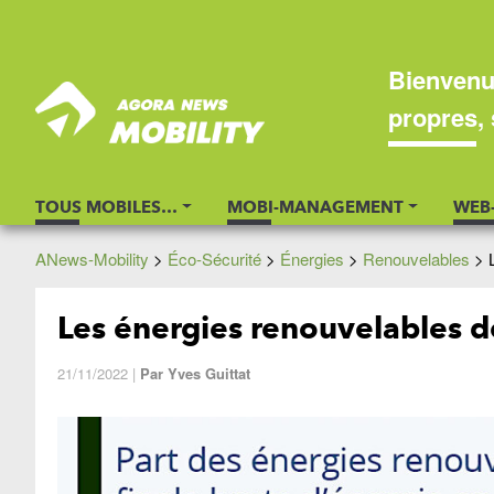
Bienvenu
propres, 
TOUS MOBILES…
MOBI-MANAGEMENT
WEB
ANews-Mobility
>
Éco-Sécurité
>
Énergies
>
Renouvelables
>
Les énergies renouvelables d
21/11/2022
|
Par
Yves Guittat