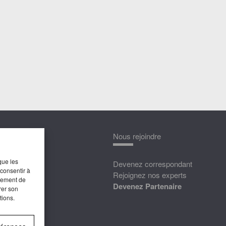
nnaître
Nous rejoindre
que les
édias
Devenez correspondant
 consentir à
ttat
Rejoignez nos experts
rtement de
Devenez Partenaire
rer son
tions.