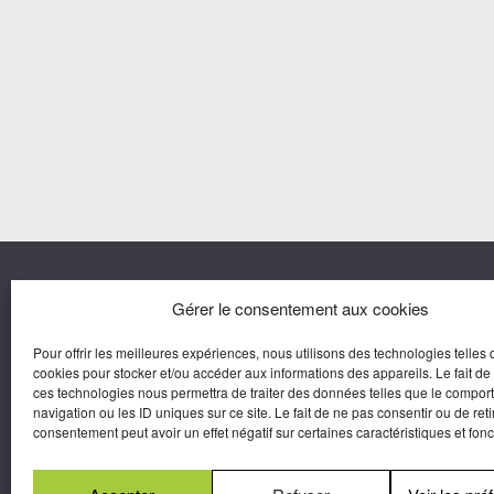
Nous co
Gérer le consentement aux cookies
Pour offrir les meilleures expériences, nous utilisons des technologies telles 
Agora M
cookies pour stocker et/ou accéder aux informations des appareils. Le fait de
Yves Gui
ces technologies nous permettra de traiter des données telles que le compo
Une marque d’Agora Médias,
navigation ou les ID uniques sur ce site. Le fait de ne pas consentir ou de reti
Éditeur de presse.
consentement peut avoir un effet négatif sur certaines caractéristiques et fonc
N°Commission Paritaire 2025-2030 :
0625
W 95133.