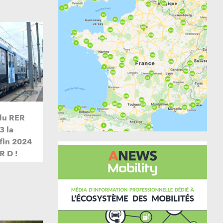
du RER
3 la
 fin 2024
R D !