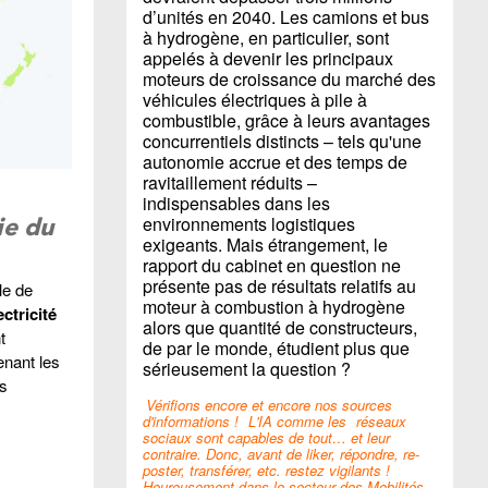
d’unités en 2040. Les camions et bus
à hydrogène, en particulier, sont
appelés à devenir les principaux
moteurs de croissance du marché des
véhicules électriques à pile à
combustible, grâce à leurs avantages
concurrentiels distincts – tels qu'une
autonomie accrue et des temps de
ravitaillement réduits –
indispensables dans les
environnements logistiques
ie du
exigeants. Mais étrangement, le
rapport du cabinet en question ne
présente pas de résultats relatifs au
le de
moteur à combustion à hydrogène
ctricité
alors que quantité de constructeurs,
t
de par le monde, étudient plus que
enant les
sérieusement la question ?
es
Vérifions encore et encore nos sources
d'informations !
L'IA comme les
réseaux
sociaux sont capables de tout… et leur
contraire. Donc, avant de liker, répondre, re-
poster, transférer, etc. restez vigilants !
Heureusement dans le secteur des Mobilités,