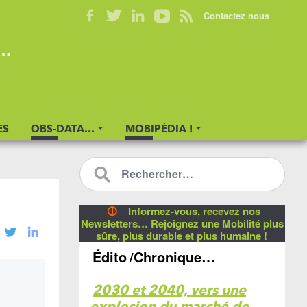
Contactez nous
s…
ES
OBS-DATA…
MOBIPÉDIA !
🛈
Informez-vous, recevez nos
Newsletters… Rejoignez une Mobilité plus
sûre, plus durable et plus humaine !
Édito
/Chronique…
2030 et 2040, vers une
explosion du marché de