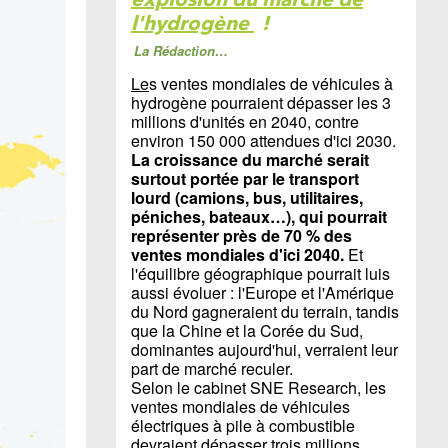
l'hydrogène
!
La Rédaction…
Le
s ventes mondiales de véhicules à
hydrogène pourraient dépasser les 3
millions d'unités en 2040, contre
environ 150 000 attendues d'ici 2030.
La croissance du marché serait
surtout portée par le transport
lourd (camions, bus, utilitaires,
péniches, bateaux…), qui pourrait
représenter près de 70 % des
ventes mondiales d'ici 2040.
Et
l'équilibre géographique pourrait luis
aussi évoluer : l'Europe et l'Amérique
du Nord gagneraient du terrain, tandis
que la Chine et la Corée du Sud,
dominantes aujourd'hui, verraient leur
part de marché reculer.
Selon le cabinet SNE Research, les
ventes mondiales de véhicules
électriques à pile à combustible
devraient dépasser trois millions