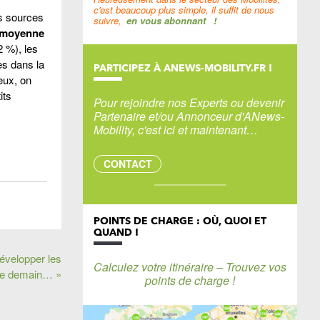
c'est beaucoup plus simple, il suffit de nous
es sources
suivre,
en vous abonnant
!
t moyenne
 %), les
es dans la
PARTICIPEZ À ANEWS-MOBILITY.FR !
eux, on
its
Pour rejoindre nos Experts ou devenir
Partenaire et/ou Annonceur d'ANews-
Mobility, c'est ici et maintenant…
CONTACT
POINTS DE CHARGE : OÙ, QUOI ET
QUAND !
évelopper les
Calculez votre itinéraire – Trouvez vos
 de demain… »
points de charge !