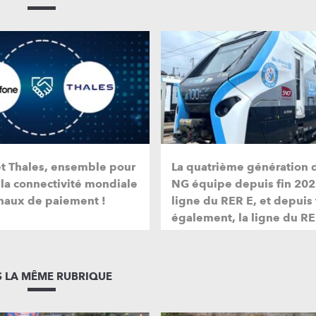
et Thales, ensemble pour
La quatrième génération 
 la connectivité mondiale
NG équipe depuis fin 202
naux de paiement !
ligne du RER E, et depuis
également, la ligne du RE
 LA MÊME RUBRIQUE