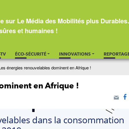
e sur Le Média des Mobilités plus Durable
sûres et humaines !
-TV
ÉCO-SÉCURITÉ
INNOVATIONS
REPORTAG
Les énergies renouvelables dominent en Afrique !
ominent en Afrique !