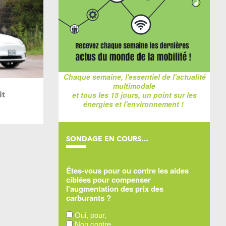
Chaque semaine, l'essentiel de l'actualité
multimodale
it
et tous les 15 jours, un point sur les
énergies et l'environnement !
SONDAGE EN COURS…
Êtes-vous pour ou contre les aides
ciblées pour compenser
l'augmentation des prix des
carburants ?
Oui, pour,
Non contre,