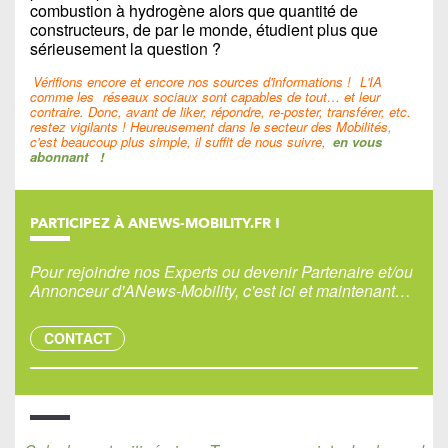
combustion à hydrogène alors que quantité de
constructeurs, de par le monde, étudient plus que
sérieusement la question ?
Vérifions encore et encore nos sources d'informations !
L'IA
comme les
réseaux sociaux sont capables de tout… et leur
contraire. Donc, avant de liker, répondre, re-poster, transférer, etc.
restez vigilants ! Heureusement dans le secteur des Mobilités,
c'est beaucoup plus simple, il suffit de nous suivre,
en vous
abonnant
!
PARTICIPEZ À ANEWS-MOBILITY.FR !
Pour rejoindre nos Experts ou devenir Partenaire et/ou
Annonceur d'ANews-Mobility, c'est ici et maintenant…
CONTACT