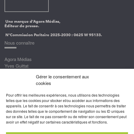
Une marque d’Agora Médias,
Éditeur de presse.
N°Commission Paritaire 2025-2030 :
0625 W 95133.
Nous connaître
Agora Médias
Yves Guittat
Gérer le consentement aux
Nous rejoindre
cookies
Devenez correspondant
Pour offrir les meilleures expériences, nous utilisons des technologies
Rejoignez nos experts
telles que les cookies pour stocker et/ou accéder aux informations des
appareils. Le fait de consentir à ces technologies nous permettra de traiter
Devenez Partenaire
des données telles que le comportement de navigation ou les ID uniques
sur ce site. Le fait de ne pas consentir ou de retirer son consentement peut
Nous suivre
avoir un effet négatif sur certaines caractéristiques et fonctions.