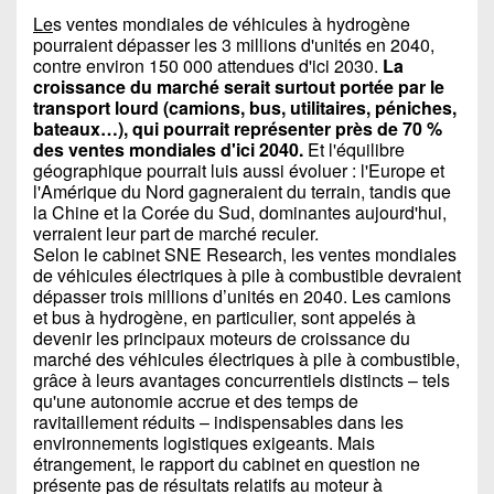
Le
s ventes mondiales de véhicules à hydrogène
pourraient dépasser les 3 millions d'unités en 2040,
contre environ 150 000 attendues d'ici 2030.
La
croissance du marché serait surtout portée par le
transport lourd (camions, bus, utilitaires, péniches,
bateaux…), qui pourrait représenter près de 70 %
des ventes mondiales d'ici 2040.
Et l'équilibre
géographique pourrait luis aussi évoluer : l'Europe et
l'Amérique du Nord gagneraient du terrain, tandis que
la Chine et la Corée du Sud, dominantes aujourd'hui,
verraient leur part de marché reculer.
Selon le cabinet SNE Research, les ventes mondiales
de véhicules électriques à pile à combustible devraient
dépasser trois millions d’unités en 2040. Les camions
et bus à hydrogène, en particulier, sont appelés à
devenir les principaux moteurs de croissance du
marché des véhicules électriques à pile à combustible,
grâce à leurs avantages concurrentiels distincts – tels
qu'une autonomie accrue et des temps de
ravitaillement réduits – indispensables dans les
environnements logistiques exigeants. Mais
étrangement, le rapport du cabinet en question ne
présente pas de résultats relatifs au moteur à