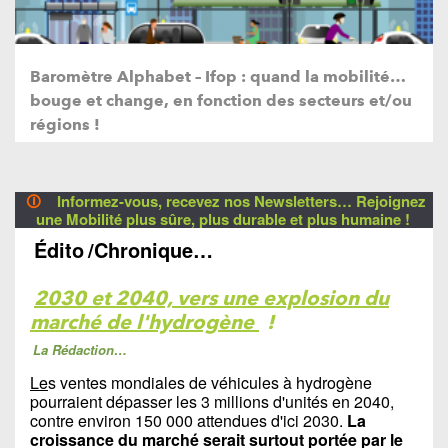
Baromètre Alphabet – Ifop : quand la mobilité…
bouge et change, en fonction des secteurs et/ou
régions !
🛈
Informez-vous, recevez nos Newsletters… Rejoignez
une Mobilité plus sûre, plus durable et plus humaine !
Édito
/Chronique…
2030 et 2040, vers une explosion du
marché de l'hydrogène
!
La Rédaction…
Le
s ventes mondiales de véhicules à hydrogène
pourraient dépasser les 3 millions d'unités en 2040,
contre environ 150 000 attendues d'ici 2030.
La
croissance du marché serait surtout portée par le