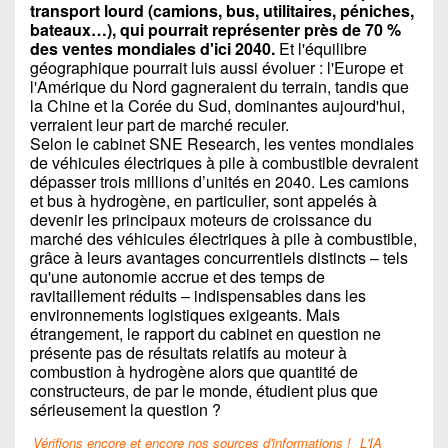
transport lourd (camions, bus, utilitaires, péniches,
bateaux…), qui pourrait représenter près de 70 %
des ventes mondiales d'ici 2040.
Et l'équilibre
géographique pourrait luis aussi évoluer : l'Europe et
l'Amérique du Nord gagneraient du terrain, tandis que
la Chine et la Corée du Sud, dominantes aujourd'hui,
verraient leur part de marché reculer.
Selon le cabinet SNE Research, les ventes mondiales
de véhicules électriques à pile à combustible devraient
dépasser trois millions d’unités en 2040. Les camions
et bus à hydrogène, en particulier, sont appelés à
devenir les principaux moteurs de croissance du
marché des véhicules électriques à pile à combustible,
grâce à leurs avantages concurrentiels distincts – tels
qu'une autonomie accrue et des temps de
ravitaillement réduits – indispensables dans les
environnements logistiques exigeants. Mais
étrangement, le rapport du cabinet en question ne
présente pas de résultats relatifs au moteur à
combustion à hydrogène alors que quantité de
constructeurs, de par le monde, étudient plus que
sérieusement la question ?
Vérifions encore et encore nos sources d'informations !
L'IA