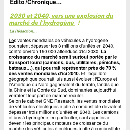
Édito
/Chronique…
2030 et 2040, vers une explosion du
marché de l'hydrogène
!
La Rédaction…
Le
s ventes mondiales de véhicules à hydrogène
pourraient dépasser les 3 millions d'unités en 2040,
contre environ 150 000 attendues d'ici 2030.
La
croissance du marché serait surtout portée par le
transport lourd (camions, bus, utilitaires, péniches,
bateaux…), qui pourrait représenter près de 70 %
des ventes mondiales d'ici 2040.
Et l'équilibre
géographique pourrait luis aussi évoluer : l'Europe et
l'Amérique du Nord gagneraient du terrain, tandis que
la Chine et la Corée du Sud, dominantes aujourd'hui,
verraient leur part de marché reculer.
Selon le cabinet SNE Research, les ventes mondiales
de véhicules électriques à pile à combustible devraient
dépasser trois millions d’unités en 2040. Les camions
et bus à hydrogène, en particulier, sont appelés à
devenir les principaux moteurs de croissance du
marché des véhicules électriques à pile à combustible,