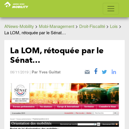
ANews-Mobility
>
Mobi-Management
>
Droit-Fiscalité
>
Lois
>
La LOM, rétoquée par le Sénat…
La LOM, rétoquée par le
Sénat…
06/11/2019
|
Par
Yves Guittat