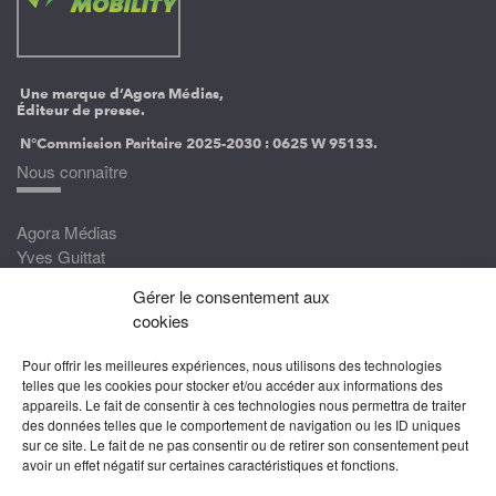
Une marque d’Agora Médias,
Éditeur de presse.
N°Commission Paritaire 2025-2030 :
0625 W 95133.
Nous connaître
Agora Médias
Yves Guittat
Gérer le consentement aux
Nous rejoindre
cookies
Devenez correspondant
Pour offrir les meilleures expériences, nous utilisons des technologies
Rejoignez nos experts
telles que les cookies pour stocker et/ou accéder aux informations des
appareils. Le fait de consentir à ces technologies nous permettra de traiter
Devenez Partenaire
des données telles que le comportement de navigation ou les ID uniques
sur ce site. Le fait de ne pas consentir ou de retirer son consentement peut
Nous suivre
avoir un effet négatif sur certaines caractéristiques et fonctions.