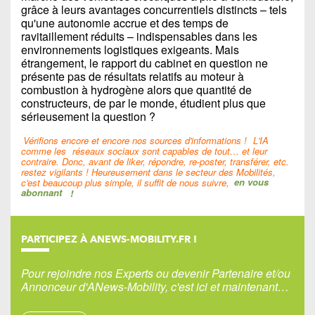
grâce à leurs avantages concurrentiels distincts – tels
qu'une autonomie accrue et des temps de
ravitaillement réduits – indispensables dans les
environnements logistiques exigeants. Mais
étrangement, le rapport du cabinet en question ne
présente pas de résultats relatifs au moteur à
combustion à hydrogène alors que quantité de
constructeurs, de par le monde, étudient plus que
sérieusement la question ?
Vérifions encore et encore nos sources d'informations !
L'IA
comme les
réseaux sociaux sont capables de tout… et leur
contraire. Donc, avant de liker, répondre, re-poster, transférer, etc.
restez vigilants ! Heureusement dans le secteur des Mobilités,
c'est beaucoup plus simple, il suffit de nous suivre,
en vous
abonnant
!
PARTICIPEZ À ANEWS-MOBILITY.FR !
Pour rejoindre nos Experts ou devenir Partenaire et/ou
Annonceur d'ANews-Mobility, c'est ici et maintenant…