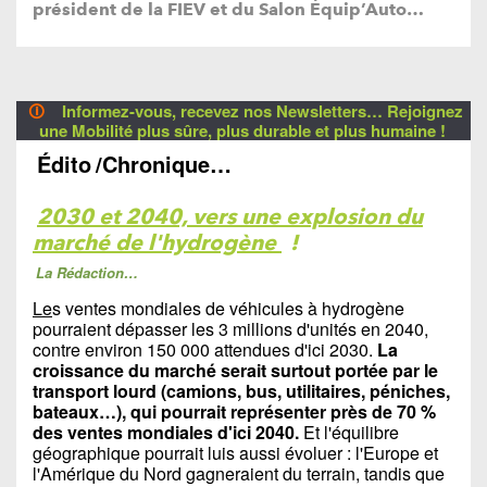
président de la FIEV et du Salon Équip’Auto…
🛈
Informez-vous, recevez nos Newsletters… Rejoignez
une Mobilité plus sûre, plus durable et plus humaine !
Édito
/Chronique…
2030 et 2040, vers une explosion du
marché de l'hydrogène
!
La Rédaction…
Le
s ventes mondiales de véhicules à hydrogène
pourraient dépasser les 3 millions d'unités en 2040,
contre environ 150 000 attendues d'ici 2030.
La
croissance du marché serait surtout portée par le
transport lourd (camions, bus, utilitaires, péniches,
bateaux…), qui pourrait représenter près de 70 %
des ventes mondiales d'ici 2040.
Et l'équilibre
géographique pourrait luis aussi évoluer : l'Europe et
l'Amérique du Nord gagneraient du terrain, tandis que