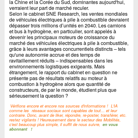
la Chine et la Corée du Sud, dominantes aujourd'hui,
verraient leur part de marché reculer.
Selon le cabinet SNE Research, les ventes mondiales
de véhicules électriques à pile à combustible devraient
dépasser trois millions d’unités en 2040. Les camions
et bus à hydrogène, en particulier, sont appelés à
devenir les principaux moteurs de croissance du
marché des véhicules électriques à pile à combustible,
grâce à leurs avantages concurrentiels distincts – tels
qu'une autonomie accrue et des temps de
ravitaillement réduits – indispensables dans les
environnements logistiques exigeants. Mais
étrangement, le rapport du cabinet en question ne
présente pas de résultats relatifs au moteur à
combustion à hydrogène alors que quantité de
constructeurs, de par le monde, étudient plus que
sérieusement la question ?
Vérifions encore et encore nos sources d'informations !
L'IA
comme les
réseaux sociaux sont capables de tout… et leur
contraire. Donc, avant de liker, répondre, re-poster, transférer, etc.
restez vigilants ! Heureusement dans le secteur des Mobilités,
c'est beaucoup plus simple, il suffit de nous suivre,
en vous
abonnant
!