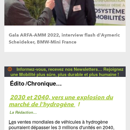
Gala ARFA-AMM 2022, interview flash d’Aymeric
Scheideker, BMW-Mini France
🛈
Informez-vous, recevez nos Newsletters… Rejoignez
une Mobilité plus sûre, plus durable et plus humaine !
Édito
/Chronique…
2030 et 2040, vers une explosion du
marché de l'hydrogène
!
La Rédaction…
Le
s ventes mondiales de véhicules à hydrogène
pourraient dépasser les 3 millions d'unités en 2040,