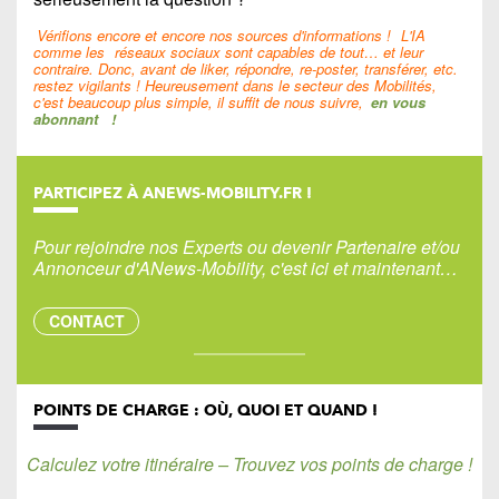
Vérifions encore et encore nos sources d'informations !
L'IA
comme les
réseaux sociaux sont capables de tout… et leur
contraire. Donc, avant de liker, répondre, re-poster, transférer, etc.
restez vigilants ! Heureusement dans le secteur des Mobilités,
c'est beaucoup plus simple, il suffit de nous suivre,
en vous
abonnant
!
PARTICIPEZ À ANEWS-MOBILITY.FR !
Pour rejoindre nos Experts ou devenir Partenaire et/ou
Annonceur d'ANews-Mobility, c'est ici et maintenant…
CONTACT
POINTS DE CHARGE : OÙ, QUOI ET QUAND !
Calculez votre itinéraire – Trouvez vos points de charge !