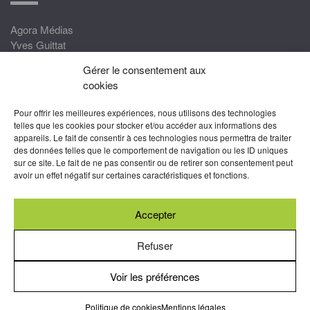
Agora Médias
Yves Guittat
Gérer le consentement aux
Nous rejoindre
cookies
Devenez correspondant
Pour offrir les meilleures expériences, nous utilisons des technologies
Rejoignez nos experts
telles que les cookies pour stocker et/ou accéder aux informations des
appareils. Le fait de consentir à ces technologies nous permettra de traiter
Devenez Partenaire
des données telles que le comportement de navigation ou les ID uniques
sur ce site. Le fait de ne pas consentir ou de retirer son consentement peut
Nous suivre
avoir un effet négatif sur certaines caractéristiques et fonctions.
Accepter
Abonnez-vous à nos newsletters
Refuser
Voir les préférences
Mentions légales
-
Conditions générales d’utilisation
-
Politiques
de cookies
Politique de cookies
Mentions légales