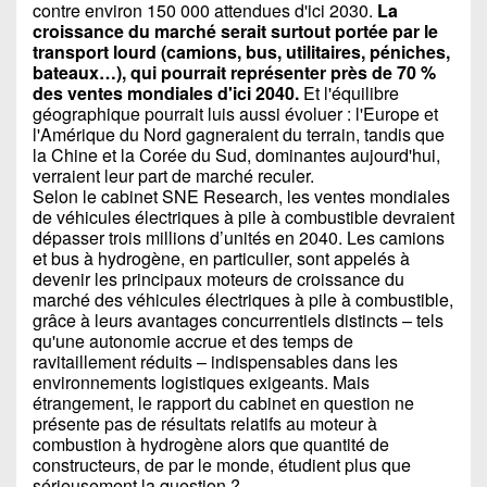
contre environ 150 000 attendues d'ici 2030.
La
croissance du marché serait surtout portée par le
transport lourd (camions, bus, utilitaires, péniches,
bateaux…), qui pourrait représenter près de 70 %
des ventes mondiales d'ici 2040.
Et l'équilibre
géographique pourrait luis aussi évoluer : l'Europe et
l'Amérique du Nord gagneraient du terrain, tandis que
la Chine et la Corée du Sud, dominantes aujourd'hui,
verraient leur part de marché reculer.
Selon le cabinet SNE Research, les ventes mondiales
de véhicules électriques à pile à combustible devraient
dépasser trois millions d’unités en 2040. Les camions
et bus à hydrogène, en particulier, sont appelés à
devenir les principaux moteurs de croissance du
marché des véhicules électriques à pile à combustible,
grâce à leurs avantages concurrentiels distincts – tels
qu'une autonomie accrue et des temps de
ravitaillement réduits – indispensables dans les
environnements logistiques exigeants. Mais
étrangement, le rapport du cabinet en question ne
présente pas de résultats relatifs au moteur à
combustion à hydrogène alors que quantité de
constructeurs, de par le monde, étudient plus que
sérieusement la question ?