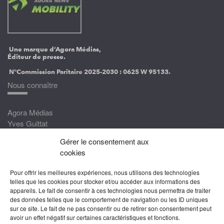
Une marque d’Agora Médias,
Éditeur de presse.
N°Commission Paritaire 2025-2030 :
0625 W 95133.
Nous connaître
Agora Médias
Yves Guittat
Gérer le consentement aux
Nous rejoindre
cookies
Devenez correspondant
Pour offrir les meilleures expériences, nous utilisons des technologies
Rejoignez nos experts
telles que les cookies pour stocker et/ou accéder aux informations des
appareils. Le fait de consentir à ces technologies nous permettra de traiter
Devenez Partenaire
des données telles que le comportement de navigation ou les ID uniques
sur ce site. Le fait de ne pas consentir ou de retirer son consentement peut
Nous suivre
avoir un effet négatif sur certaines caractéristiques et fonctions.