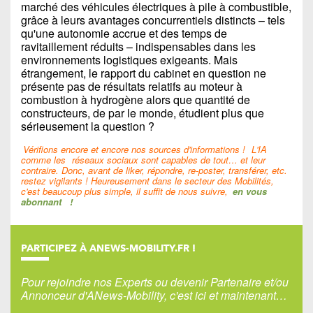
marché des véhicules électriques à pile à combustible,
grâce à leurs avantages concurrentiels distincts – tels
qu'une autonomie accrue et des temps de
ravitaillement réduits – indispensables dans les
environnements logistiques exigeants. Mais
étrangement, le rapport du cabinet en question ne
présente pas de résultats relatifs au moteur à
combustion à hydrogène alors que quantité de
constructeurs, de par le monde, étudient plus que
sérieusement la question ?
Vérifions encore et encore nos sources d'informations !
L'IA
comme les
réseaux sociaux sont capables de tout… et leur
contraire. Donc, avant de liker, répondre, re-poster, transférer, etc.
restez vigilants ! Heureusement dans le secteur des Mobilités,
c'est beaucoup plus simple, il suffit de nous suivre,
en vous
abonnant
!
PARTICIPEZ À ANEWS-MOBILITY.FR !
Pour rejoindre nos Experts ou devenir Partenaire et/ou
Annonceur d'ANews-Mobility, c'est ici et maintenant…