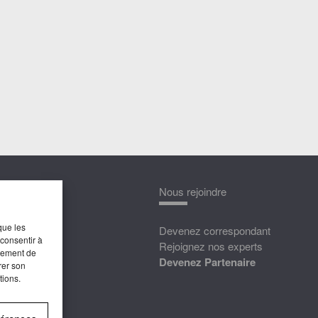
nnaître
Nous rejoindre
que les
édias
Devenez correspondant
 consentir à
ttat
Rejoignez nos experts
rtement de
Devenez Partenaire
rer son
tions.