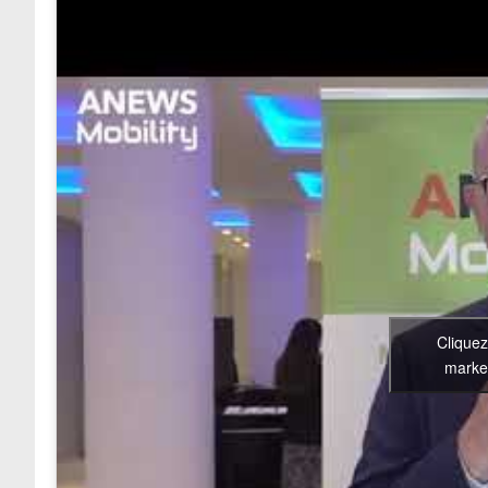
Cliquez
market