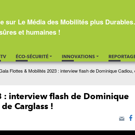
e sur Le Média des Mobilités plus Durable
sûres et humaines !
-TV
ÉCO-SÉCURITÉ
INNOVATIONS
REPORTAG
Gala Flottes & Mobilités 2023 : interview flash de Dominique Cadiou, 
3 : interview flash de Dominique
de Carglass !