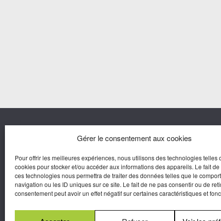
Nous co
Gérer le consentement aux cookies
Pour offrir les meilleures expériences, nous utilisons des technologies telles 
Agora M
cookies pour stocker et/ou accéder aux informations des appareils. Le fait de
Yves Gui
ces technologies nous permettra de traiter des données telles que le compo
Une marque d’Agora Médias,
navigation ou les ID uniques sur ce site. Le fait de ne pas consentir ou de reti
Éditeur de presse.
consentement peut avoir un effet négatif sur certaines caractéristiques et fonc
N°Commission Paritaire 2025-2030 :
0625
W 95133.