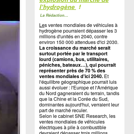
l'hydrogène
!
La Rédaction…
Le
s ventes mondiales de véhicules à
hydrogène pourraient dépasser les 3
millions d'unités en 2040, contre
environ 150 000 attendues d'ici 2030.
La croissance du marché serait
surtout portée par le transport
lourd (camions, bus, utilitaires,
péniches, bateaux…), qui pourrait
représenter près de 70 % des
ventes mondiales d'ici 2040.
Et
l'équilibre géographique pourrait luis
aussi évoluer : l'Europe et l'Amérique
du Nord gagneraient du terrain, tandis
que la Chine et la Corée du Sud,
dominantes aujourd'hui, verraient leur
part de marché reculer.
Selon le cabinet SNE Research, les
ventes mondiales de véhicules
électriques à pile à combustible
devraient dépasser trois millions