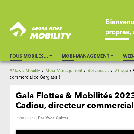
Bienvenu
propres, 
TOUS MOBILES…
MOBI-MANAGEMENT
WEB
ANews-Mobility
>
Mobi-Management
>
Services…
>
Vitrage
>
commercial de Carglass !
Gala Flottes & Mobilités 202
Cadiou, directeur commercial 
25/08/2023
|
Par
Yves Guittat