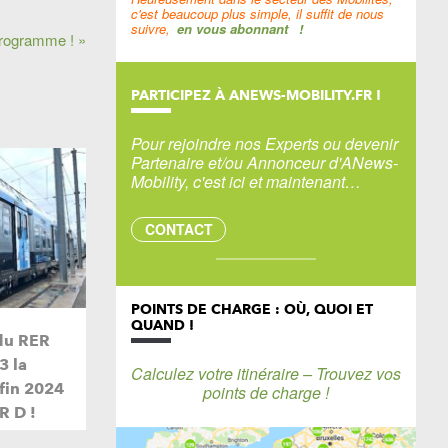
c'est beaucoup plus simple, il suffit de nous
suivre,
en vous abonnant
!
programme ! »
PARTICIPEZ À ANEWS-MOBILITY.FR !
Pour rejoindre nos Experts ou devenir
Partenaire et/ou Annonceur d'ANews-
Mobility, c'est ici et maintenant…
CONTACT
POINTS DE CHARGE : OÙ, QUOI ET
QUAND !
du RER
3 la
Calculez votre itinéraire – Trouvez vos
 fin 2024
points de charge !
R D !