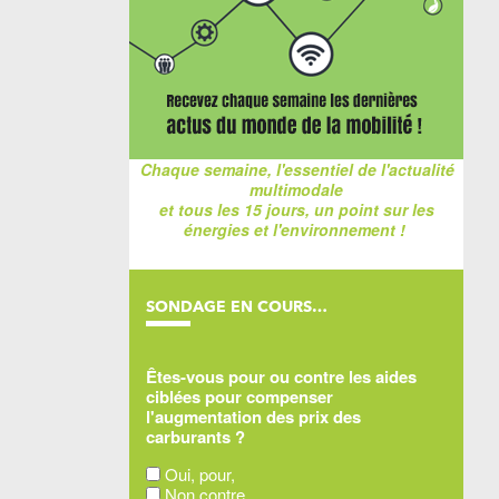
Chaque semaine, l'essentiel de l'actualité
multimodale
et tous les 15 jours, un point sur les
énergies et l'environnement !
SONDAGE EN COURS…
Êtes-vous pour ou contre les aides
ciblées pour compenser
l'augmentation des prix des
carburants ?
Oui, pour,
Non contre,