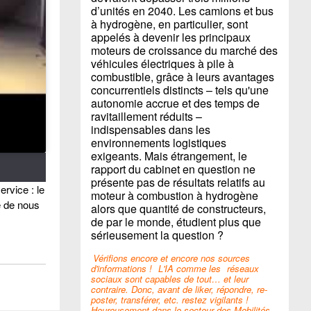
d’unités en 2040. Les camions et bus
à hydrogène, en particulier, sont
appelés à devenir les principaux
moteurs de croissance du marché des
véhicules électriques à pile à
combustible, grâce à leurs avantages
concurrentiels distincts – tels qu'une
autonomie accrue et des temps de
ravitaillement réduits –
indispensables dans les
environnements logistiques
exigeants. Mais étrangement, le
rapport du cabinet en question ne
présente pas de résultats relatifs au
ervice : le
moteur à combustion à hydrogène
e de nous
alors que quantité de constructeurs,
de par le monde, étudient plus que
sérieusement la question ?
Vérifions encore et encore nos sources
d'informations !
L'IA comme les
réseaux
sociaux sont capables de tout… et leur
contraire. Donc, avant de liker, répondre, re-
poster, transférer, etc. restez vigilants !
Heureusement dans le secteur des Mobilités,