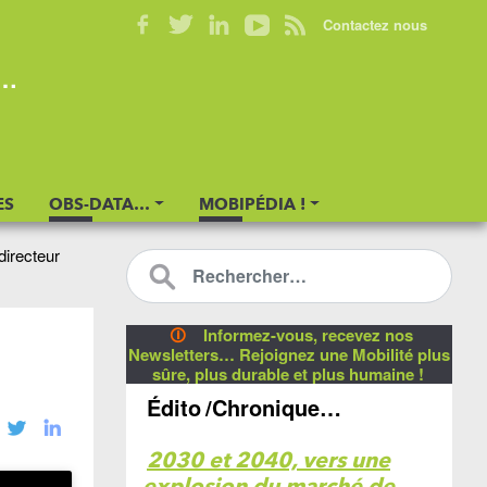
Contactez nous
s…
ES
OBS-DATA…
MOBIPÉDIA !
directeur
🛈
Informez-vous, recevez nos
Newsletters… Rejoignez une Mobilité plus
sûre, plus durable et plus humaine !
Édito
/Chronique…
2030 et 2040, vers une
explosion du marché de