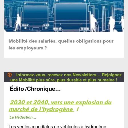
Mobilité des salariés, quelles obligations pour
les employeurs ?
🛈
Informez-vous, recevez nos Newsletters… Rejoignez
une Mobilité plus sûre, plus durable et plus humaine !
Édito
/Chronique…
2030 et 2040, vers une explosion du
marché de l'hydrogène
!
La Rédaction…
Le
s ventes mondiales de véhicules à hydrogène