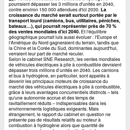
pourraient dépasser les 3 millions d'unités en 2040,
contre environ 150 000 attendues d'ici 2030.
La
croissance du marché serait surtout portée par le
transport lourd (camions, bus, utilitaires, péniches,
bateaux…), qui pourrait représenter près de 70 %
des ventes mondiales d'ici 2040.
Et l'équilibre
géographique pourrait luis aussi évoluer : l'Europe et
l'Amérique du Nord gagneraient du terrain, tandis que
la Chine et la Corée du Sud, dominantes aujourd'hui,
verraient leur part de marché reculer.
Selon le cabinet SNE Research, les ventes mondiales
de véhicules électriques à pile à combustible devraient
dépasser trois millions d’unités en 2040. Les camions
et bus à hydrogène, en particulier, sont appelés à
devenir les principaux moteurs de croissance du
marché des véhicules électriques à pile à combustible,
grâce à leurs avantages concurrentiels distincts – tels
qu'une autonomie accrue et des temps de
ravitaillement réduits – indispensables dans les
environnements logistiques exigeants. Mais
étrangement, le rapport du cabinet en question ne
présente pas de résultats relatifs au moteur à
combustion à hydrogène alors que quantité de