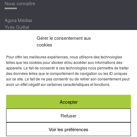
Nous connaître
Agora Médias
Yves Guittat
Gérer le consentement aux
Nous rejoindre
cookies
Devenez correspondant
Pour offrir les meilleures expériences, nous utilisons des technologies
Rejoignez nos experts
telles que les cookies pour stocker et/ou accéder aux informations des
appareils. Le fait de consentir à ces technologies nous permettra de traiter
Devenez Partenaire
des données telles que le comportement de navigation ou les ID uniques
sur ce site. Le fait de ne pas consentir ou de retirer son consentement peut
Nous suivre
avoir un effet négatif sur certaines caractéristiques et fonctions.
Accepter
Abonnez-vous à nos newsletters
Refuser
Voir les préférences
Mentions légales
-
Conditions générales d’utilisation
-
Politiques
de cookies