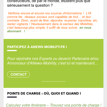
constructeurs, de par le monde, étudient plus que
sérieusement la question ?
Vérifions encore et encore nos sources d'informations !
L'IA
comme les
réseaux sociaux sont capables de tout… et leur
contraire. Donc, avant de liker, répondre, re-poster, transférer, etc.
restez vigilants ! Heureusement dans le secteur des Mobilités,
c'est beaucoup plus simple, il suffit de nous suivre,
en vous
abonnant
!
PARTICIPEZ À ANEWS-MOBILITY.FR !
Pour rejoindre nos Experts ou devenir Partenaire et/ou
Annonceur d'ANews-Mobility, c'est ici et maintenant…
CONTACT
POINTS DE CHARGE : OÙ, QUOI ET QUAND !
Calculez votre itinéraire – Trouvez vos points de charge !