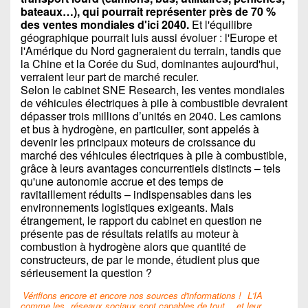
bateaux…), qui pourrait représenter près de 70 %
des ventes mondiales d'ici 2040.
Et l'équilibre
géographique pourrait luis aussi évoluer : l'Europe et
l'Amérique du Nord gagneraient du terrain, tandis que
la Chine et la Corée du Sud, dominantes aujourd'hui,
verraient leur part de marché reculer.
Selon le cabinet SNE Research, les ventes mondiales
de véhicules électriques à pile à combustible devraient
dépasser trois millions d’unités en 2040. Les camions
et bus à hydrogène, en particulier, sont appelés à
devenir les principaux moteurs de croissance du
marché des véhicules électriques à pile à combustible,
grâce à leurs avantages concurrentiels distincts – tels
qu'une autonomie accrue et des temps de
ravitaillement réduits – indispensables dans les
environnements logistiques exigeants. Mais
étrangement, le rapport du cabinet en question ne
présente pas de résultats relatifs au moteur à
combustion à hydrogène alors que quantité de
constructeurs, de par le monde, étudient plus que
sérieusement la question ?
Vérifions encore et encore nos sources d'informations !
L'IA
comme les
réseaux sociaux sont capables de tout… et leur