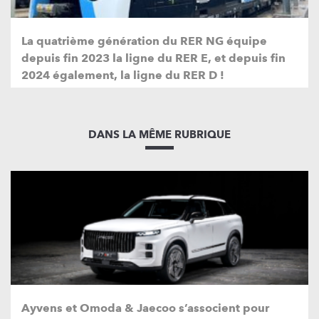
La quatrième génération du RER NG équipe
depuis fin 2023 la ligne du RER E, et depuis fin
2024 également, la ligne du RER D !
DANS LA MÊME RUBRIQUE
Ayvens et Omoda & Jaecoo s’associent pour