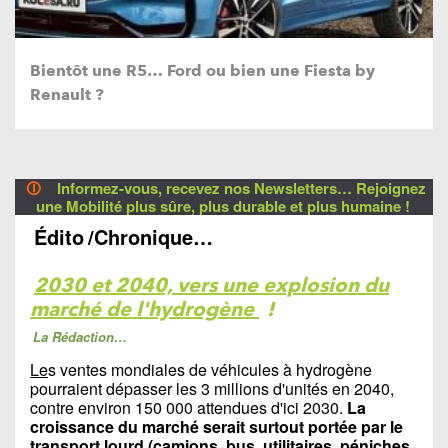
Bientôt une R5… Ford ou bien une Fiesta by
Renault ?
🛈
Informez-vous, recevez nos Newsletters… Rejoignez
une Mobilité plus sûre, plus durable et plus humaine !
Édito
/Chronique…
2030 et 2040, vers une explosion du
marché de l'hydrogène
!
La Rédaction…
Le
s ventes mondiales de véhicules à hydrogène
pourraient dépasser les 3 millions d'unités en 2040,
contre environ 150 000 attendues d'ici 2030.
La
croissance du marché serait surtout portée par le
transport lourd (camions, bus, utilitaires, péniches,