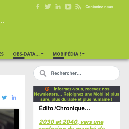
Contactez nous
s…
ES
OBS-DATA…
MOBIPÉDIA !
🛈
Informez-vous, recevez nos
Newsletters… Rejoignez une Mobilité plus
sûre, plus durable et plus humaine !
Édito
/Chronique…
2030 et 2040, vers une
explosion du marché de