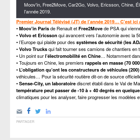
Moov'in, Free2Move, Car2Go, Volvo, Ericsson, Chine, Élec
l'année 2019.
Premier Journal Télévisé (JT) de l’année 2019… C’est ici 
•
Moov’in Paris
de Renault et
Free2Move
de PSA qui viennen
•
Volvo et Ericsson
qui avancent vers l’autonomie avec la 5
• l’Europe qui plaide pour des
systèmes de sécurité (les AD
•
Volvo Trucks
qui fait tourner ses camions de chantiers en
• Un point sur
l’électromobilité en Chine
… Notamment dans
• Toujours en Chine, les premiers
rappels en masse (70 000
•
L’obligation qu’ont les constructeurs de véhicules (200)
véhicules… Pour la sécurité routière dit-on de source officielle
•
Sense-City, un laboratoire
discret établi dans le Val de 
température peut passer de -10 à + 40 degrés en quelqu
climatiques pour les analyser, faire progresser les modèles e
PARTAGER