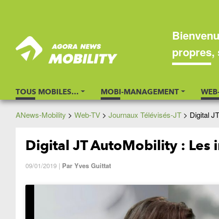
Bienvenu
propres, 
TOUS MOBILES…
MOBI-MANAGEMENT
WEB
ANews-Mobility
>
Web-TV
>
Journaux Télévisés-JT
>
Digital J
Digital JT AutoMobility : Les
09/01/2019
|
Par
Yves Guittat