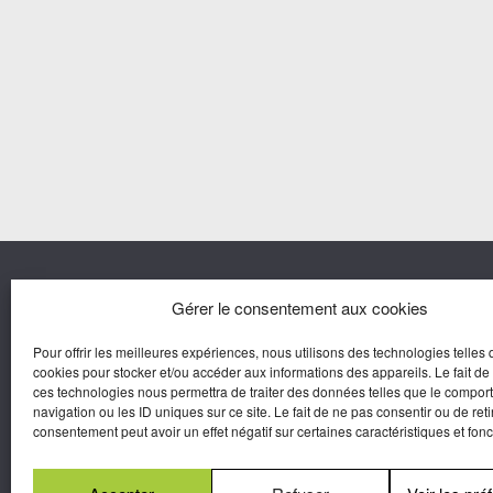
Nous co
Gérer le consentement aux cookies
Pour offrir les meilleures expériences, nous utilisons des technologies telles 
Agora M
cookies pour stocker et/ou accéder aux informations des appareils. Le fait de
Yves Gui
ces technologies nous permettra de traiter des données telles que le compo
Une marque d’Agora Médias,
navigation ou les ID uniques sur ce site. Le fait de ne pas consentir ou de reti
Éditeur de presse.
consentement peut avoir un effet négatif sur certaines caractéristiques et fonc
N°Commission Paritaire 2025-2030 :
0625
W 95133.