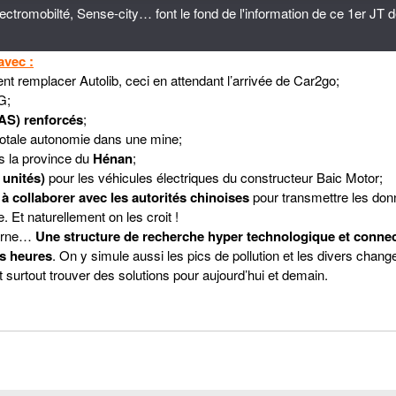
tromobilté, Sense-city… font le fond de l'information de ce 1er JT 
avec :
t remplacer Autolib, ceci en attendant l’arrivée de Car2go;
G;
AS) renforcés
;
 totale autonomie dans une mine;
 la province du
Hénan
;
 unités)
pour les véhicules électriques du constructeur Baic Motor;
 à collaborer avec les autorités chinoises
pour transmettre les do
. Et naturellement on les croit !
Marne…
Une structure de recherche hyper technologique et connec
es heures
. On y simule aussi les pics de pollution et les divers chan
t surtout trouver des solutions pour aujourd’hui et demain.