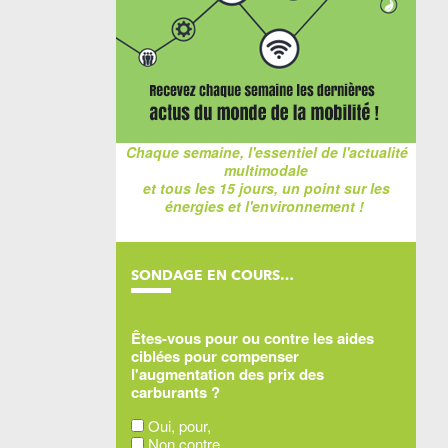
Chaque semaine, l'essentiel de l'actualité
multimodale
et tous les 15 jours, un point sur les
énergies et l'environnement !
SONDAGE EN COURS…
Êtes-vous pour ou contre les aides
ciblées pour compenser
l'augmentation des prix des
carburants ?
Oui, pour,
Non contre,