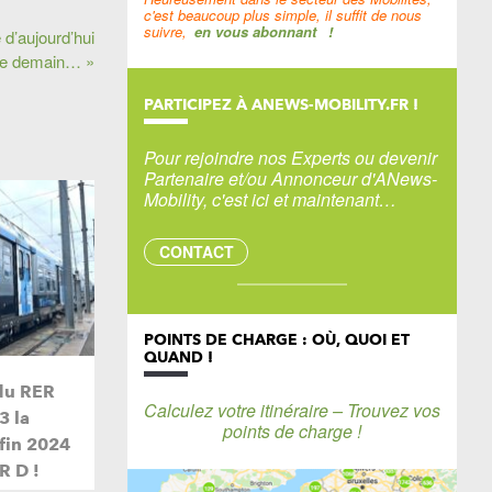
c'est beaucoup plus simple, il suffit de nous
suivre,
en vous abonnant
!
 d’aujourd’hui
de demain… »
PARTICIPEZ À ANEWS-MOBILITY.FR !
Pour rejoindre nos Experts ou devenir
Partenaire et/ou Annonceur d'ANews-
Mobility, c'est ici et maintenant…
CONTACT
POINTS DE CHARGE : OÙ, QUOI ET
QUAND !
du RER
Calculez votre itinéraire – Trouvez vos
3 la
points de charge !
 fin 2024
R D !