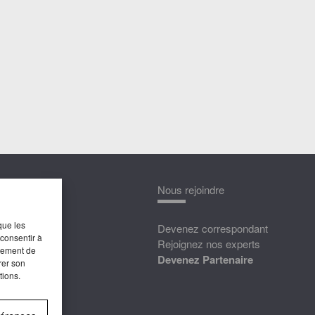
nnaître
Nous rejoindre
que les
édias
Devenez correspondant
 consentir à
ttat
Rejoignez nos experts
rtement de
Devenez Partenaire
rer son
tions.