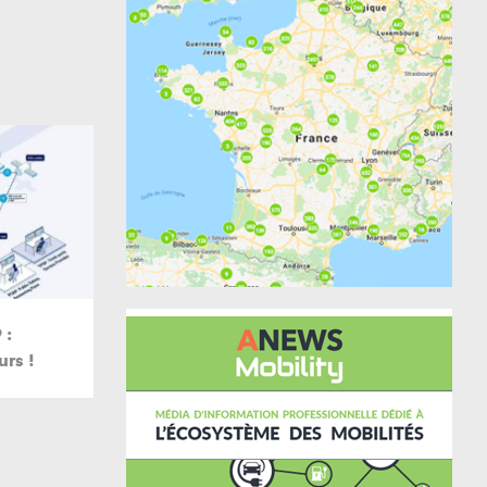
 :
urs !