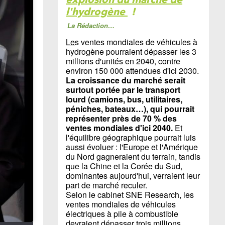
l'hydrogène
!
La Rédaction…
Le
s ventes mondiales de véhicules à
hydrogène pourraient dépasser les 3
millions d'unités en 2040, contre
environ 150 000 attendues d'ici 2030.
La croissance du marché serait
surtout portée par le transport
lourd (camions, bus, utilitaires,
péniches, bateaux…), qui pourrait
représenter près de 70 % des
ventes mondiales d'ici 2040.
Et
l'équilibre géographique pourrait luis
aussi évoluer : l'Europe et l'Amérique
du Nord gagneraient du terrain, tandis
que la Chine et la Corée du Sud,
dominantes aujourd'hui, verraient leur
part de marché reculer.
Selon le cabinet SNE Research, les
ventes mondiales de véhicules
électriques à pile à combustible
devraient dépasser trois millions