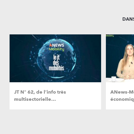
DANS
JT N° 62, de l’info très
ANews-Mob
multisectorielle…
économiqu