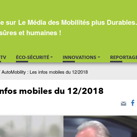
e sur Le Média des Mobilités plus Durable
sûres et humaines !
-TV
ÉCO-SÉCURITÉ
INNOVATIONS
REPORTAG
T AutoMobility : Les infos mobiles du 12/2018
 infos mobiles du 12/2018