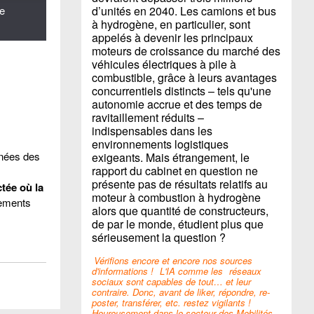
de
d’unités en 2040. Les camions et bus
à hydrogène, en particulier, sont
appelés à devenir les principaux
moteurs de croissance du marché des
véhicules électriques à pile à
combustible, grâce à leurs avantages
concurrentiels distincts – tels qu'une
autonomie accrue et des temps de
ravitaillement réduits –
indispensables dans les
environnements logistiques
nnées des
exigeants. Mais étrangement, le
rapport du cabinet en question ne
présente pas de résultats relatifs au
tée où la
moteur à combustion à hydrogène
gements
alors que quantité de constructeurs,
de par le monde, étudient plus que
sérieusement la question ?
Vérifions encore et encore nos sources
d'informations !
L'IA comme les
réseaux
sociaux sont capables de tout… et leur
contraire. Donc, avant de liker, répondre, re-
poster, transférer, etc. restez vigilants !
Heureusement dans le secteur des Mobilités,