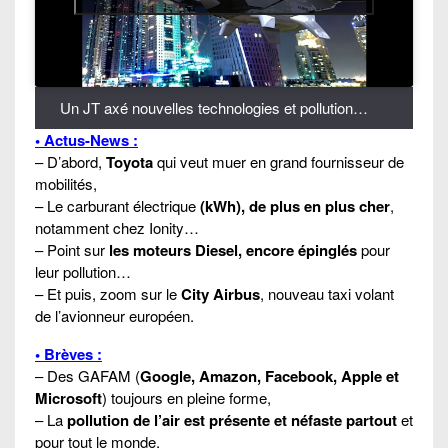
Un JT axé nouvelles technologies et pollution…
• Actus-News :
– D’abord,
Toyota
qui veut muer en grand fournisseur de
mobilités,
– Le carburant électrique
(kWh), de plus en plus cher
,
notamment chez Ionity…
– Point sur
les moteurs Diesel, encore épinglés
pour
leur pollution…
– Et puis, zoom sur le
City Airbus
, nouveau taxi volant
de l’avionneur européen.
• Brèves :
– Des GAFAM (
Google, Amazon, Facebook, Apple et
Microsoft
) toujours en pleine forme,
– La
pollution de l’air est présente et néfaste partout
et
pour tout le monde,