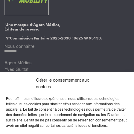
Une marque d’Agora Médias,
Éditeur de presse.
N°Commission Paritaire 2025-2030 :
0625 W 95133.
Nous connaître
Agora Médias
Yves Guittat
Gérer le consentement aux
Nous rejoindre
cookies
Devenez correspondant
Pour offrir les meilleures expériences, nous utilisons des technologies
Rejoignez nos experts
telles que les cookies pour stocker et/ou accéder aux informations des
appareils. Le fait de consentir à ces technologies nous permettra de traiter
Devenez Partenaire
des données telles que le comportement de navigation ou les ID uniques
sur ce site. Le fait de ne pas consentir ou de retirer son consentement peut
Nous suivre
avoir un effet négatif sur certaines caractéristiques et fonctions.