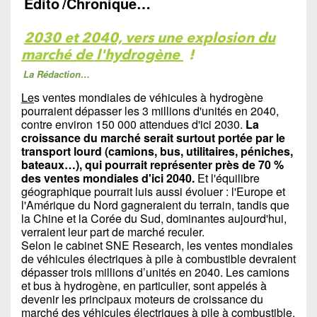
Édito
/Chronique…
2030 et 2040, vers une explosion du
marché de l'hydrogène
!
La Rédaction…
Le
s ventes mondiales de véhicules à hydrogène
pourraient dépasser les 3 millions d'unités en 2040,
contre environ 150 000 attendues d'ici 2030.
La
croissance du marché serait surtout portée par le
transport lourd (camions, bus, utilitaires, péniches,
bateaux…), qui pourrait représenter près de 70 %
des ventes mondiales d'ici 2040.
Et l'équilibre
géographique pourrait luis aussi évoluer : l'Europe et
l'Amérique du Nord gagneraient du terrain, tandis que
la Chine et la Corée du Sud, dominantes aujourd'hui,
verraient leur part de marché reculer.
Selon le cabinet SNE Research, les ventes mondiales
de véhicules électriques à pile à combustible devraient
dépasser trois millions d’unités en 2040. Les camions
et bus à hydrogène, en particulier, sont appelés à
devenir les principaux moteurs de croissance du
marché des véhicules électriques à pile à combustible,