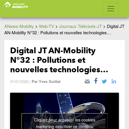
ANews-Mobility
>
Web-TV
>
Journaux Télévisés-JT
>
Digital JT
AN-Mobility N°32 : Pollutions et nouvelles technologies…
Digital JT AN-Mobility
N°32 : Pollutions et
nouvelles technologies…
31/01/2020
|
Par
Yves Guittat
Cliquez pour accepter les cookies
marketing et activer ce contenu