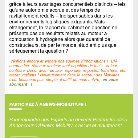
grâce à leurs avantages concurrentiels distincts – tels
qu'une autonomie accrue et des temps de
ravitaillement réduits – indispensables dans les
environnements logistiques exigeants. Mais
étrangement, le rapport du cabinet en question ne
présente pas de résultats relatifs au moteur à
combustion à hydrogène alors que quantité de
constructeurs, de par le monde, étudient plus que
sérieusement la question ?
Vérifions encore et encore nos sources d'informations !
L'IA
comme les
réseaux sociaux sont capables de tout… et leur
contraire. Donc, avant de liker, répondre, re-poster, transférer, etc.
restez vigilants ! Heureusement dans le secteur des Mobilités,
c'est beaucoup plus simple, il suffit de nous suivre,
en vous
abonnant
!
PARTICIPEZ À ANEWS-MOBILITY.FR !
Pour rejoindre nos Experts ou devenir Partenaire et/ou
Annonceur d'ANews-Mobility, c'est ici et maintenant…