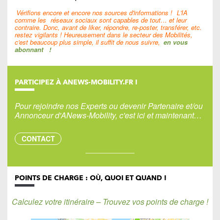
Vérifions encore et encore nos sources d'informations !
L'IA
comme les
réseaux sociaux sont capables de tout… et leur
contraire. Donc, avant de liker, répondre, re-poster, transférer, etc.
restez vigilants ! Heureusement dans le secteur des Mobilités,
c'est beaucoup plus simple, il suffit de nous suivre,
en vous
abonnant
!
PARTICIPEZ À ANEWS-MOBILITY.FR !
Pour rejoindre nos Experts ou devenir Partenaire et/ou
Annonceur d'ANews-Mobility, c'est ici et maintenant…
CONTACT
POINTS DE CHARGE : OÙ, QUOI ET QUAND !
Calculez votre itinéraire – Trouvez vos points de charge !