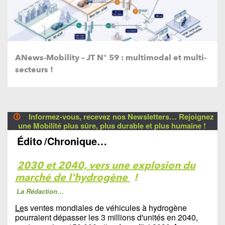
ANews-Mobility – JT N° 59 : multimodal et multi-
secteurs !
🛈
Informez-vous, recevez nos Newsletters… Rejoignez
une Mobilité plus sûre, plus durable et plus humaine !
Édito
/Chronique…
2030 et 2040, vers une explosion du
marché de l'hydrogène
!
La Rédaction…
Le
s ventes mondiales de véhicules à hydrogène
pourraient dépasser les 3 millions d'unités en 2040,