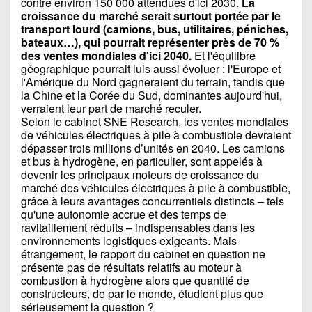
contre environ 150 000 attendues d'ici 2030.
La
croissance du marché serait surtout portée par le
transport lourd (camions, bus, utilitaires, péniches,
bateaux…), qui pourrait représenter près de 70 %
des ventes mondiales d'ici 2040.
Et l'équilibre
géographique pourrait luis aussi évoluer : l'Europe et
l'Amérique du Nord gagneraient du terrain, tandis que
la Chine et la Corée du Sud, dominantes aujourd'hui,
verraient leur part de marché reculer.
Selon le cabinet SNE Research, les ventes mondiales
de véhicules électriques à pile à combustible devraient
dépasser trois millions d’unités en 2040. Les camions
et bus à hydrogène, en particulier, sont appelés à
devenir les principaux moteurs de croissance du
marché des véhicules électriques à pile à combustible,
grâce à leurs avantages concurrentiels distincts – tels
qu'une autonomie accrue et des temps de
ravitaillement réduits – indispensables dans les
environnements logistiques exigeants. Mais
étrangement, le rapport du cabinet en question ne
présente pas de résultats relatifs au moteur à
combustion à hydrogène alors que quantité de
constructeurs, de par le monde, étudient plus que
sérieusement la question ?