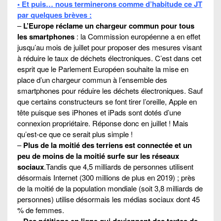
• Et puis… nous terminerons comme d’habitude ce JT
par quelques brèves :
–
L’Europe réclame un chargeur commun pour tous
les smartphones
: la Commission européenne a en effet
jusqu’au mois de juillet pour proposer des mesures visant
à réduire le taux de déchets électroniques. C’est dans cet
esprit que le Parlement Européen souhaite la mise en
place d’un chargeur commun à l’ensemble des
smartphones pour réduire les déchets électroniques. Sauf
que certains constructeurs se font tirer l’oreille, Apple en
tête puisque ses iPhones et iPads sont dotés d’une
connexion propriétaire. Réponse donc en juillet ! Mais
qu’est-ce que ce serait plus simple !
–
Plus de la moitié des terriens est connectée et un
peu de moins de la moitié surfe sur les réseaux
sociaux
.Tandis que 4,5 milliards de personnes utilisent
désormais Internet (300 millions de plus en 2019) ; près
de la moitié de la population mondiale (soit 3,8 milliards de
personnes) utilise désormais les médias sociaux dont 45
% de femmes.
–
Des pétitions en ligne qui deviennent des textes de