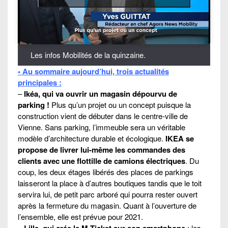
Les infos Mobilités de la quinzaine.
• Au sommaire aujourd’hui, trois actualités
principales :
–
Ikéa, qui va ouvrir un magasin dépourvu de
parking !
Plus qu’un projet ou un concept puisque la
construction vient de débuter dans le centre-ville de
Vienne. Sans parking, l’immeuble sera un véritable
modèle d’architecture durable et écologique.
IKEA se
propose de livrer lui-même les commandes des
clients avec une flottille de camions électriques
. Du
coup, les deux étages libérés des places de parkings
laisseront la place à d’autres boutiques tandis que le toit
servira lui, de petit parc arboré qui pourra rester ouvert
après la fermeture du magasin. Quant à l’ouverture de
l’ensemble, elle est prévue pour 2021.
–
Lille, qui crée le M-Ticket sur son smartphone
: les