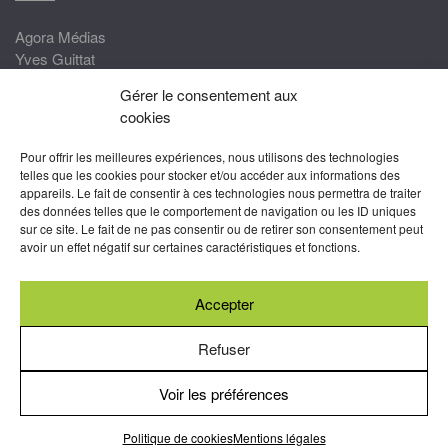
Agora Médias
Yves Guittat
Gérer le consentement aux
Nous rejoindre
cookies
Devenez correspondant
Pour offrir les meilleures expériences, nous utilisons des technologies
Rejoignez nos experts
telles que les cookies pour stocker et/ou accéder aux informations des
appareils. Le fait de consentir à ces technologies nous permettra de traiter
Devenez Partenaire
des données telles que le comportement de navigation ou les ID uniques
sur ce site. Le fait de ne pas consentir ou de retirer son consentement peut
Nous suivre
avoir un effet négatif sur certaines caractéristiques et fonctions.
Accepter
Abonnez-vous à nos newsletters
Refuser
Voir les préférences
Mentions légales
-
Conditions générales d’utilisation
-
Politiques
de cookies
Politique de cookies
Mentions légales