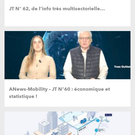
JT N° 62, de l’info très multisectorielle…
ANews-Mobility – JT N°60 : économique et
statistique !