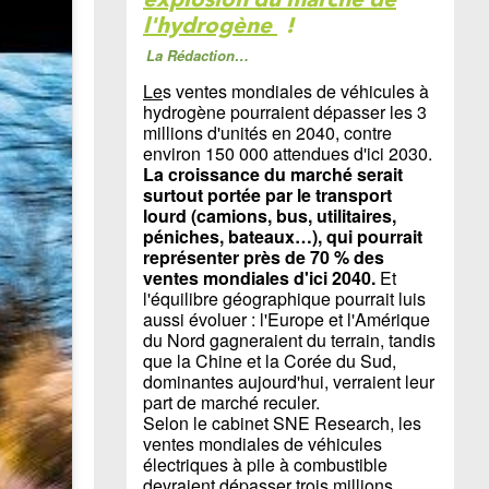
l'hydrogène
!
La Rédaction…
Le
s ventes mondiales de véhicules à
hydrogène pourraient dépasser les 3
millions d'unités en 2040, contre
environ 150 000 attendues d'ici 2030.
La croissance du marché serait
surtout portée par le transport
lourd (camions, bus, utilitaires,
péniches, bateaux…), qui pourrait
représenter près de 70 % des
ventes mondiales d'ici 2040.
Et
l'équilibre géographique pourrait luis
aussi évoluer : l'Europe et l'Amérique
du Nord gagneraient du terrain, tandis
que la Chine et la Corée du Sud,
dominantes aujourd'hui, verraient leur
part de marché reculer.
Selon le cabinet SNE Research, les
ventes mondiales de véhicules
électriques à pile à combustible
devraient dépasser trois millions