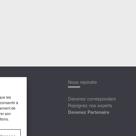
nnaître
Nous rejoindre
que les
édias
Devenez correspondant
 consentir à
ttat
Rejoignez nos experts
rtement de
Devenez Partenaire
rer son
tions.