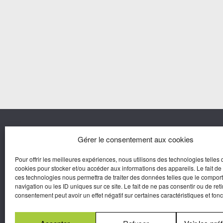
Nous co
Gérer le consentement aux cookies
Pour offrir les meilleures expériences, nous utilisons des technologies telles 
Agora M
cookies pour stocker et/ou accéder aux informations des appareils. Le fait de
Yves Gui
ces technologies nous permettra de traiter des données telles que le compo
Une marque d’Agora Médias,
navigation ou les ID uniques sur ce site. Le fait de ne pas consentir ou de reti
Éditeur de presse.
consentement peut avoir un effet négatif sur certaines caractéristiques et fonc
N°Commission Paritaire 2025-2030 :
0625
W 95133.