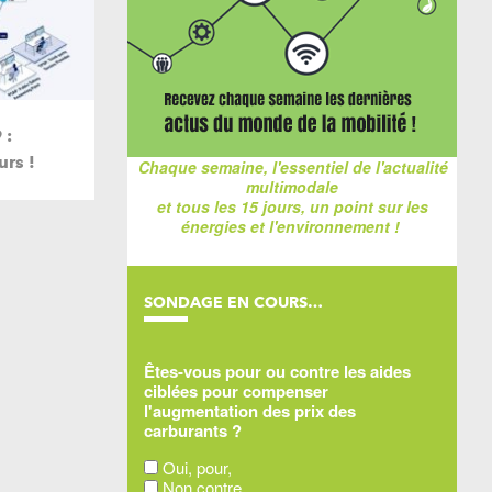
 :
urs !
Chaque semaine, l'essentiel de l'actualité
multimodale
et tous les 15 jours, un point sur les
énergies et l'environnement !
SONDAGE EN COURS…
Êtes-vous pour ou contre les aides
ciblées pour compenser
l'augmentation des prix des
carburants ?
Oui, pour,
Non contre,