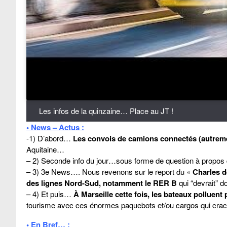
Les infos de la quinzaine… Place au JT !
• News – Actus :
-1) D’abord…
Les convois de camions connectés (autrement
Aquitaine…
– 2) Seconde info du jour…sous forme de question à propos 
– 3) 3e News…. Nous revenons sur le report du «
Charles d
des lignes Nord-Sud, notamment le RER B
qui “devrait” d
– 4) Et puis…
À Marseille cette fois, les bateaux polluent 
tourisme avec ces énormes paquebots et/ou cargos qui crachen
• En Bref… :