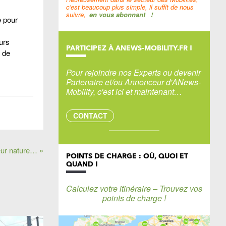
c'est beaucoup plus simple, il suffit de nous
suivre,
en vous abonnant
!
e pour
urs
PARTICIPEZ À ANEWS-MOBILITY.FR !
t de
Pour rejoindre nos Experts ou devenir
Partenaire et/ou Annonceur d'ANews-
Mobility, c'est ici et maintenant…
CONTACT
eur nature… »
POINTS DE CHARGE : OÙ, QUOI ET
QUAND !
Calculez votre itinéraire – Trouvez vos
points de charge !