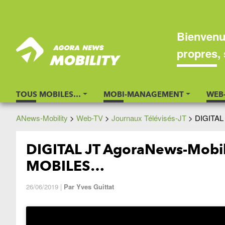
Bienvenu
propres, 
TOUS MOBILES…
MOBI-MANAGEMENT
WEB
ANews-Mobility
>
Web-TV
>
Journaux Télévisés-JT
>
DIGITAL
DIGITAL JT AgoraNews-Mobil
MOBILES…
26/06/2019
|
Par
Yves Guittat