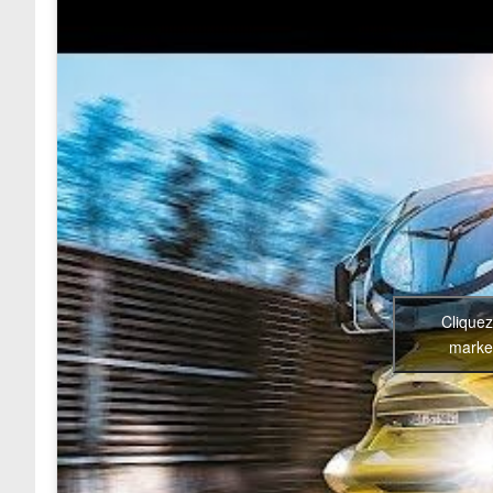
Cliquez
market