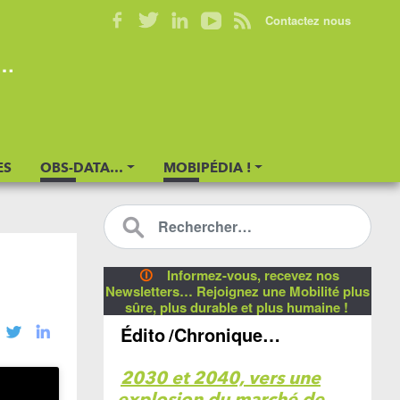
Contactez nous
s…
ES
OBS-DATA…
MOBIPÉDIA !
🛈
Informez-vous, recevez nos
Newsletters… Rejoignez une Mobilité plus
sûre, plus durable et plus humaine !
Édito
/Chronique…
2030 et 2040, vers une
explosion du marché de