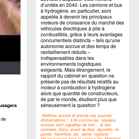
d’unités en 2040. Les camions et bus
à hydrogène, en particulier, sont
appelés à devenir les principaux
moteurs de croissance du marché des
véhicules électriques à pile à
combustible, grâce à leurs avantages
concurrentiels distincts – tels qu'une
autonomie accrue et des temps de
ravitaillement réduits –
indispensables dans les
environnements logistiques
exigeants. Mais étrangement, le
rapport du cabinet en question ne
présente pas de résultats relatifs au
moteur à combustion à hydrogène
alors que quantité de constructeurs,
de par le monde, étudient plus que
sérieusement la question ?
 usagers
Vérifions encore et encore nos sources
e de
d'informations !
L'IA comme les
réseaux
sociaux sont capables de tout… et leur
contraire. Donc, avant de liker, répondre, re-
poster, transférer, etc. restez vigilants !
Heureusement dans le secteur des Mobilités,