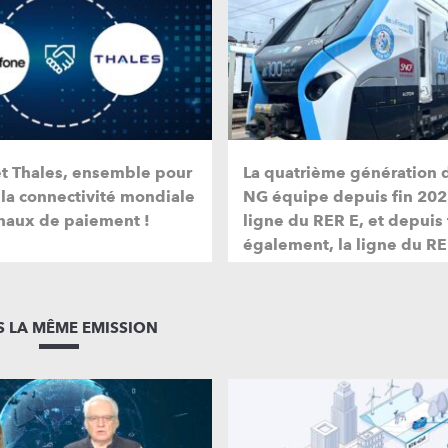
et Thales, ensemble pour
La quatrième génération 
 la connectivité mondiale
NG équipe depuis fin 202
naux de paiement !
ligne du RER E, et depuis
également, la ligne du RE
 LA MÊME EMISSION