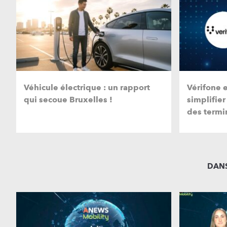
Véhicule électrique : un rapport
Vérifone 
qui secoue Bruxelles !
simplifier
des termi
DANS