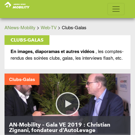
ANews-Mobility
>
Web-TV
>
Clubs-Galas
CLUBS-GALAS
En images, diaporamas et autres vidéos
, les comptes-
rendus des soirées clubs, galas, les interviews flash, etc.
Clubs-Galas
AN-Mobility – Gala VE 2019 : Christian
Zignani, fondateur d’AutoLevage