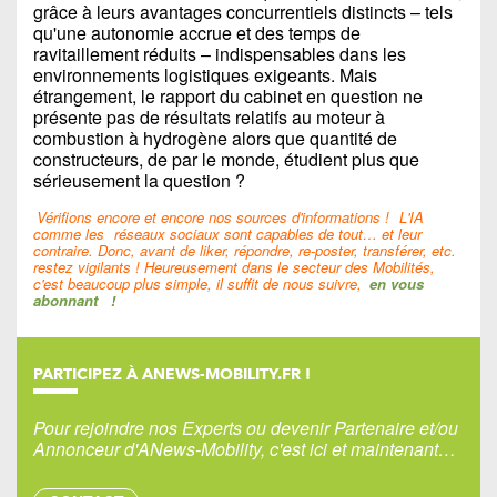
grâce à leurs avantages concurrentiels distincts – tels
qu'une autonomie accrue et des temps de
ravitaillement réduits – indispensables dans les
environnements logistiques exigeants. Mais
étrangement, le rapport du cabinet en question ne
présente pas de résultats relatifs au moteur à
combustion à hydrogène alors que quantité de
constructeurs, de par le monde, étudient plus que
sérieusement la question ?
Vérifions encore et encore nos sources d'informations !
L'IA
comme les
réseaux sociaux sont capables de tout… et leur
contraire. Donc, avant de liker, répondre, re-poster, transférer, etc.
restez vigilants ! Heureusement dans le secteur des Mobilités,
c'est beaucoup plus simple, il suffit de nous suivre,
en vous
abonnant
!
PARTICIPEZ À ANEWS-MOBILITY.FR !
Pour rejoindre nos Experts ou devenir Partenaire et/ou
Annonceur d'ANews-Mobility, c'est ici et maintenant…