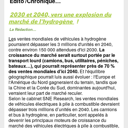
Édito
/Chronique…
2030 et 2040, vers une explosion du
marché de l'hydrogène
!
La Rédaction…
Le
s ventes mondiales de véhicules à hydrogène
pourraient dépasser les 3 millions d'unités en 2040,
contre environ 150 000 attendues d'ici 2030.
La
croissance du marché serait surtout portée par le
transport lourd (camions, bus, utilitaires, péniches,
bateaux…), qui pourrait représenter près de 70 %
des ventes mondiales d'ici 2040.
Et l'équilibre
géographique pourrait luis aussi évoluer : l'Europe et
l'Amérique du Nord gagneraient du terrain, tandis que
la Chine et la Corée du Sud, dominantes aujourd'hui,
verraient leur part de marché reculer.
Selon le cabinet SNE Research, les ventes mondiales
de véhicules électriques à pile à combustible devraient
dépasser trois millions d’unités en 2040. Les camions
et bus à hydrogène, en particulier, sont appelés à
devenir les principaux moteurs de croissance du
marché des véhicules électriques à pile à combustible,