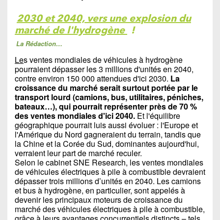
2030 et 2040, vers une explosion du
marché de l'hydrogène
!
La Rédaction…
Le
s ventes mondiales de véhicules à hydrogène
pourraient dépasser les 3 millions d'unités en 2040,
contre environ 150 000 attendues d'ici 2030.
La
croissance du marché serait surtout portée par le
transport lourd (camions, bus, utilitaires, péniches,
bateaux…), qui pourrait représenter près de 70 %
des ventes mondiales d'ici 2040.
Et l'équilibre
géographique pourrait luis aussi évoluer : l'Europe et
l'Amérique du Nord gagneraient du terrain, tandis que
la Chine et la Corée du Sud, dominantes aujourd'hui,
verraient leur part de marché reculer.
Selon le cabinet SNE Research, les ventes mondiales
de véhicules électriques à pile à combustible devraient
dépasser trois millions d’unités en 2040. Les camions
et bus à hydrogène, en particulier, sont appelés à
devenir les principaux moteurs de croissance du
marché des véhicules électriques à pile à combustible,
grâce à leurs avantages concurrentiels distincts – tels