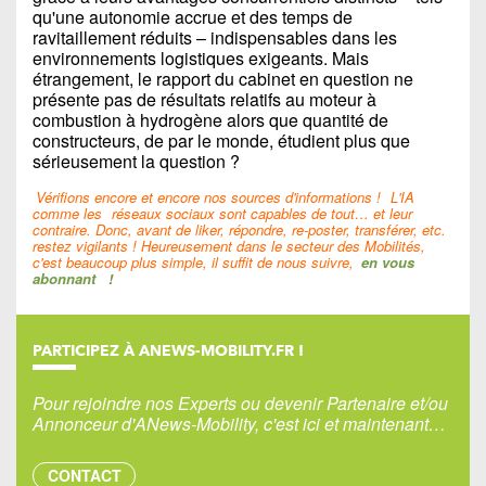
qu'une autonomie accrue et des temps de
ravitaillement réduits – indispensables dans les
environnements logistiques exigeants. Mais
étrangement, le rapport du cabinet en question ne
présente pas de résultats relatifs au moteur à
combustion à hydrogène alors que quantité de
constructeurs, de par le monde, étudient plus que
sérieusement la question ?
Vérifions encore et encore nos sources d'informations !
L'IA
comme les
réseaux sociaux sont capables de tout… et leur
contraire. Donc, avant de liker, répondre, re-poster, transférer, etc.
restez vigilants ! Heureusement dans le secteur des Mobilités,
c'est beaucoup plus simple, il suffit de nous suivre,
en vous
abonnant
!
PARTICIPEZ À ANEWS-MOBILITY.FR !
Pour rejoindre nos Experts ou devenir Partenaire et/ou
Annonceur d'ANews-Mobility, c'est ici et maintenant…
CONTACT