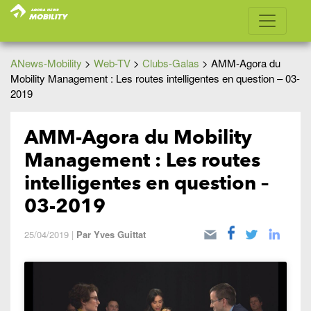
ANews-Mobility
>
Web-TV
>
Clubs-Galas
>
AMM-Agora du
Mobility Management : Les routes intelligentes en question – 03-
2019
AMM-Agora du Mobility
Management : Les routes
intelligentes en question –
03-2019
25/04/2019
|
Par
Yves Guittat