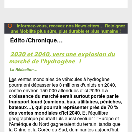
🛈
Informez-vous, recevez nos Newsletters… Rejoignez
une Mobilité plus sûre, plus durable et plus humaine !
Édito
/Chronique…
2030 et 2040, vers une explosion du
marché de l'hydrogène
!
La Rédaction…
Le
s ventes mondiales de véhicules à hydrogène
pourraient dépasser les 3 millions d'unités en 2040,
contre environ 150 000 attendues d'ici 2030.
La
croissance du marché serait surtout portée par le
transport lourd (camions, bus, utilitaires, péniches,
bateaux…), qui pourrait représenter près de 70 %
des ventes mondiales d'ici 2040.
Et l'équilibre
géographique pourrait luis aussi évoluer : l'Europe et
l'Amérique du Nord gagneraient du terrain, tandis que
la Chine et la Corée du Sud, dominantes aujourd'hui,