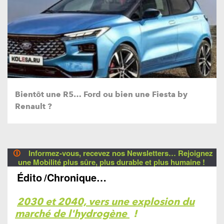
Bientôt une R5… Ford ou bien une Fiesta by
Renault ?
🛈
Informez-vous, recevez nos Newsletters… Rejoignez
une Mobilité plus sûre, plus durable et plus humaine !
Édito
/Chronique…
2030 et 2040, vers une explosion du
marché de l'hydrogène
!