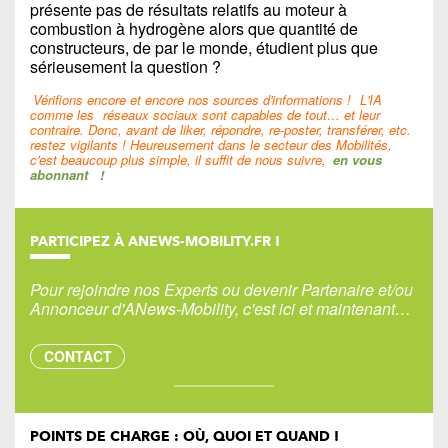
présente pas de résultats relatifs au moteur à
combustion à hydrogène alors que quantité de
constructeurs, de par le monde, étudient plus que
sérieusement la question ?
Vérifions encore et encore nos sources d'informations !
L'IA
comme les
réseaux sociaux sont capables de tout… et leur
contraire. Donc, avant de liker, répondre, re-poster, transférer, etc.
restez vigilants ! Heureusement dans le secteur des Mobilités,
c'est beaucoup plus simple, il suffit de nous suivre,
en vous
abonnant
!
PARTICIPEZ À ANEWS-MOBILITY.FR !
Pour rejoindre nos Experts ou devenir Partenaire et/ou
Annonceur d'ANews-Mobility, c'est ici et maintenant…
CONTACT
POINTS DE CHARGE : OÙ, QUOI ET QUAND !