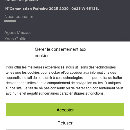
N°Commission Paritaire 2025-2030 :
0625 W 95133.
Nous connaître
Agora Médias
Yves Guittat
Gérer le consentement aux
Nous rejoindre
cookies
Devenez correspondant
Pour offrir les meilleures expériences, nous utilisons des technologies
Rejoignez nos experts
telles que les cookies pour stocker et/ou accéder aux informations des
appareils. Le fait de consentir à ces technologies nous permettra de traiter
Devenez Partenaire
des données telles que le comportement de navigation ou les ID uniques
sur ce site. Le fait de ne pas consentir ou de retirer son consentement peut
Nous suivre
avoir un effet négatif sur certaines caractéristiques et fonctions.
Accepter
Abonnez-vous à nos newsletters
Refuser