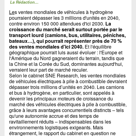
La Rédaction…
Le
s ventes mondiales de véhicules à hydrogène
pourraient dépasser les 3 millions d'unités en 2040,
contre environ 150 000 attendues d'ici 2030.
La
croissance du marché serait surtout portée par le
transport lourd (camions, bus, utilitaires, péniches,
bateaux…), qui pourrait représenter près de 70 %
des ventes mondiales d'ici 2040.
Et l'équilibre
géographique pourrait luis aussi évoluer : l'Europe et
l'Amérique du Nord gagneraient du terrain, tandis que
la Chine et la Corée du Sud, dominantes aujourd'hui,
verraient leur part de marché reculer.
Selon le cabinet SNE Research, les ventes mondiales
de véhicules électriques à pile à combustible devraient
dépasser trois millions d’unités en 2040. Les camions
et bus à hydrogène, en particulier, sont appelés à
devenir les principaux moteurs de croissance du
marché des véhicules électriques à pile à combustible,
grâce à leurs avantages concurrentiels distincts – tels
qu'une autonomie accrue et des temps de
ravitaillement réduits – indispensables dans les
environnements logistiques exigeants. Mais
étrangement, le rapport du cabinet en question ne