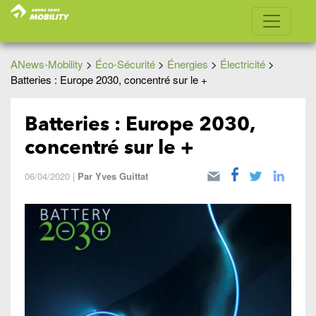
ANews-Mobility
>
Éco-Sécurité
>
Énergies
>
Électricité
>
Batteries : Europe 2030, concentré sur le +
Batteries : Europe 2030,
concentré sur le +
06/04/2020
|
Par
Yves Guittat