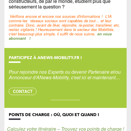
constructeurs, de par le monde, étudient plus que
sérieusement la question ?
Vérifions encore et encore nos sources d'informations !
L'IA
comme les
réseaux sociaux sont capables de tout… et leur
contraire. Donc, avant de liker, répondre, re-poster, transférer, etc.
restez vigilants ! Heureusement dans le secteur des Mobilités,
c'est beaucoup plus simple, il suffit de nous suivre,
en vous
abonnant
!
PARTICIPEZ À ANEWS-MOBILITY.FR !
Pour rejoindre nos Experts ou devenir Partenaire et/ou
Annonceur d'ANews-Mobility, c'est ici et maintenant…
CONTACT
POINTS DE CHARGE : OÙ, QUOI ET QUAND !
Calculez votre itinéraire – Trouvez vos points de charge !