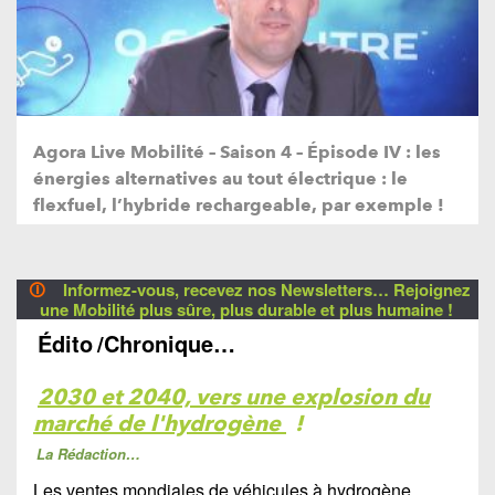
Agora Live Mobilité – Saison 4 – Épisode IV : les
énergies alternatives au tout électrique : le
flexfuel, l’hybride rechargeable, par exemple !
🛈
Informez-vous, recevez nos Newsletters… Rejoignez
une Mobilité plus sûre, plus durable et plus humaine !
Édito
/Chronique…
2030 et 2040, vers une explosion du
marché de l'hydrogène
!
La Rédaction…
Le
s ventes mondiales de véhicules à hydrogène