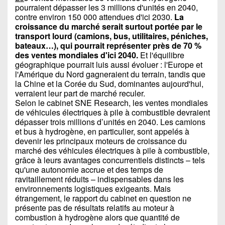
pourraient dépasser les 3 millions d'unités en 2040,
contre environ 150 000 attendues d'ici 2030.
La
croissance du marché serait surtout portée par le
transport lourd (camions, bus, utilitaires, péniches,
bateaux…), qui pourrait représenter près de 70 %
des ventes mondiales d'ici 2040.
Et l'équilibre
géographique pourrait luis aussi évoluer : l'Europe et
l'Amérique du Nord gagneraient du terrain, tandis que
la Chine et la Corée du Sud, dominantes aujourd'hui,
verraient leur part de marché reculer.
Selon le cabinet SNE Research, les ventes mondiales
de véhicules électriques à pile à combustible devraient
dépasser trois millions d’unités en 2040. Les camions
et bus à hydrogène, en particulier, sont appelés à
devenir les principaux moteurs de croissance du
marché des véhicules électriques à pile à combustible,
grâce à leurs avantages concurrentiels distincts – tels
qu'une autonomie accrue et des temps de
ravitaillement réduits – indispensables dans les
environnements logistiques exigeants. Mais
étrangement, le rapport du cabinet en question ne
présente pas de résultats relatifs au moteur à
combustion à hydrogène alors que quantité de