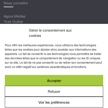
Nous connaître
Agora Médias
Yves Guittat
Gérer le consentement aux
Nous rejoindre
cookies
Devenez correspondant
Pour offrir les meilleures expériences, nous utilisons des technologies
Rejoignez nos experts
telles que les cookies pour stocker et/ou accéder aux informations des
appareils. Le fait de consentir à ces technologies nous permettra de traiter
Devenez Partenaire
des données telles que le comportement de navigation ou les ID uniques
sur ce site. Le fait de ne pas consentir ou de retirer son consentement peut
Nous suivre
avoir un effet négatif sur certaines caractéristiques et fonctions.
Accepter
Abonnez-vous à nos newsletters
Refuser
Voir les préférences
Mentions légales
-
Conditions générales d’utilisation
-
Politiques
de cookies