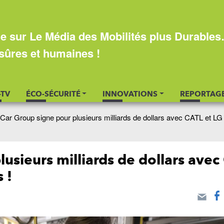
e sur Le Média des Mobilités plus Durable
sûres et humaines !
-TV
ÉCO-SÉCURITÉ
INNOVATIONS
REPORTAG
 Car Group signe pour plusieurs milliards de dollars avec CATL et L
usieurs milliards de dollars avec
 !