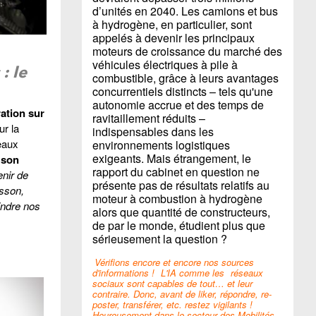
d’unités en 2040. Les camions et bus
à hydrogène, en particulier, sont
appelés à devenir les principaux
moteurs de croissance du marché des
véhicules électriques à pile à
: le
combustible, grâce à leurs avantages
concurrentiels distincts – tels qu'une
autonomie accrue et des temps de
ation sur
ravitaillement réduits –
ur la
indispensables dans les
eaux
environnements logistiques
exigeants. Mais étrangement, le
t
son
rapport du cabinet en question ne
enir de
présente pas de résultats relatifs au
sson,
moteur à combustion à hydrogène
indre nos
alors que quantité de constructeurs,
de par le monde, étudient plus que
sérieusement la question ?
Vérifions encore et encore nos sources
d'informations !
L'IA comme les
réseaux
sociaux sont capables de tout… et leur
contraire. Donc, avant de liker, répondre, re-
poster, transférer, etc. restez vigilants !
Heureusement dans le secteur des Mobilités,