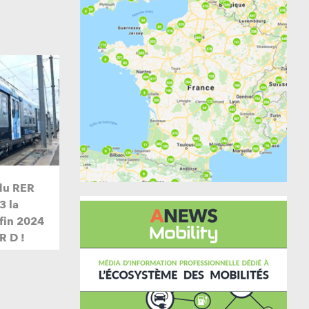
du RER
3 la
 fin 2024
R D !