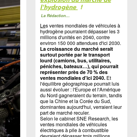
l'hydrogène
!
La Rédaction…
Le
s ventes mondiales de véhicules à
hydrogène pourraient dépasser les 3
millions d'unités en 2040, contre
environ 150 000 attendues d'ici 2030.
La croissance du marché serait
surtout portée par le transport
lourd (camions, bus, utilitaires,
péniches, bateaux…), qui pourrait
représenter près de 70 % des
ventes mondiales d'ici 2040.
Et
l'équilibre géographique pourrait luis
aussi évoluer : l'Europe et l'Amérique
du Nord gagneraient du terrain, tandis
que la Chine et la Corée du Sud,
dominantes aujourd'hui, verraient leur
part de marché reculer.
Selon le cabinet SNE Research, les
ventes mondiales de véhicules
électriques à pile à combustible
devraient dépasser trois millions