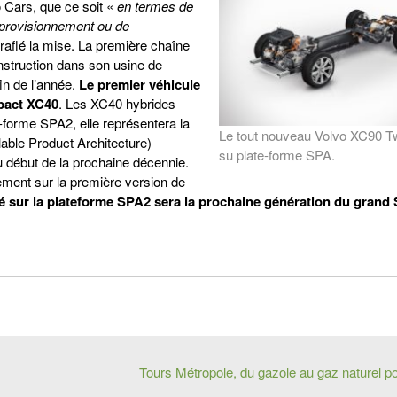
 Cars, que ce soit «
en termes de
pprovisionnement ou de
 raflé la mise. La première chaîne
nstruction dans son usine de
in de l’année.
Le premier véhicule
pact XC40
. Les XC40 hybrides
e-forme SPA2, elle représentera la
Le tout nouveau Volvo XC90 T
lable Product Architecture)
su plate-forme SPA.
 début de la prochaine décennie.
ement sur la première version de
ncé sur la plateforme SPA2 sera la prochaine génération du grand
Tours Métropole, du gazole au gaz naturel po