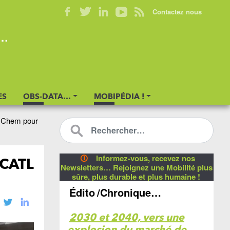
Contactez nous
s…
ES
OBS-DATA…
MOBIPÉDIA !
G Chem pour
🛈
Informez-vous, recevez nos
 CATL
Newsletters… Rejoignez une Mobilité plus
sûre, plus durable et plus humaine !
Édito
/Chronique…
2030 et 2040, vers une
explosion du marché de