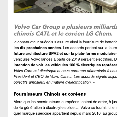
Volvo Car Group a plusieurs milliards 
chinois CATL et le coréen LG Chem.
le constructeur suédois s’assure ainsi la fourniture de batteri
les dix prochaines années
. Les accords portent sur la four
future architecture SPA2 et sur la plate-forme modulair
véhicules Volvo lancés à partir de 2019 seraient électrifiés. D
intention de voir les véhicules 100 % électriques représ
Volvo Cars est électrique et nous sommes déterminés à nou
Président et CEO de Volvo Cars… Les accords signés aujourd
objectifs ambitieux en matière d’électrification.
»
Fournisseurs Chinois et coréens
Alors que les constructeurs européens tentent de créer, à juste
de 4e génération à électrolyte solide…, Volvo se fournit lui en A
quel marque suédoise appartient depuis mars 2010, au group