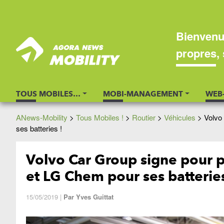
Bienvenu
propres, 
TOUS MOBILES…
MOBI-MANAGEMENT
WEB
ANews-Mobility
>
Tous Mobiles !
>
Routier
>
Véhicules
>
Volvo
ses batteries !
Volvo Car Group signe pour pl
et LG Chem pour ses batteries
15/05/2019
|
Par
Yves Guittat