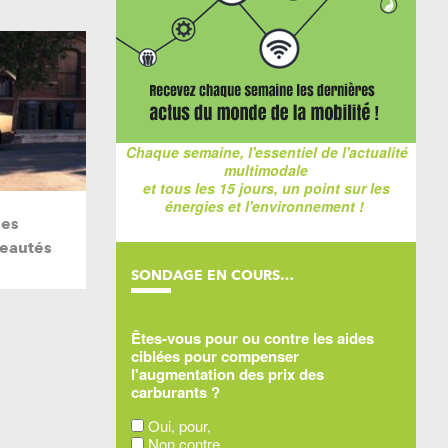
Chaque semaine, l'essentiel de l'actualité
multimodale
et tous les 15 jours, un point sur les
énergies et l'environnement !
les
veautés
SONDAGE EN COURS…
Êtes-vous pour ou contre les aides
ciblées pour compenser
l'augmentation des prix des
carburants ?
Oui, pour,
Non contre,