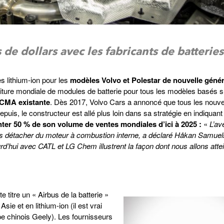
de dollars avec les fabricants de batteries 
es lithium-ion pour les
modèles Volvo et Polestar de nouvelle génér
niture mondiale de modules de batterie pour tous les modèles basés s
e CMA existante
. Dès 2017, Volvo Cars a annoncé que tous les nouv
epuis, le constructeur est allé plus loin dans sa stratégie en indiquan
enter 50 % de son volume de ventes mondiales d’ici à 2025 :
«
L’av
s détacher du moteur à combustion interne, a déclaré Håkan Samuel
’hui avec CATL et LG Chem illustrent la façon dont nous allons atte
 titre un « Airbus de la batterie »
sie et en lithium-ion (il est vrai
e chinois Geely). Les fournisseurs