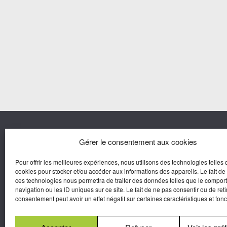
Nous co
Gérer le consentement aux cookies
Pour offrir les meilleures expériences, nous utilisons des technologies telles 
Agora M
cookies pour stocker et/ou accéder aux informations des appareils. Le fait de
Yves Gui
ces technologies nous permettra de traiter des données telles que le compo
Une marque d’Agora Médias,
navigation ou les ID uniques sur ce site. Le fait de ne pas consentir ou de reti
Éditeur de presse.
consentement peut avoir un effet négatif sur certaines caractéristiques et fonc
N°Commission Paritaire 2025-2030 :
0625
W 95133.