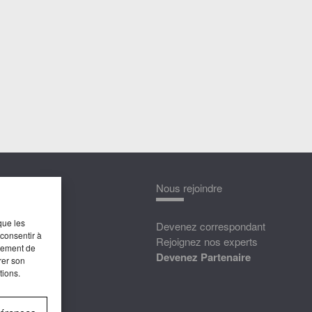
nnaître
Nous rejoindre
que les
édias
Devenez correspondant
 consentir à
ttat
Rejoignez nos experts
rtement de
Devenez Partenaire
rer son
tions.