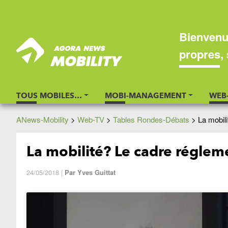
Bienvenu
propres, 
TOUS MOBILES…
MOBI-MANAGEMENT
WEB
ANews-Mobility
>
Web-TV
>
Tables Rondes-Débats
>
La mobil
La mobilité? Le cadre réglem
24/05/2018
|
Par
Yves Guittat