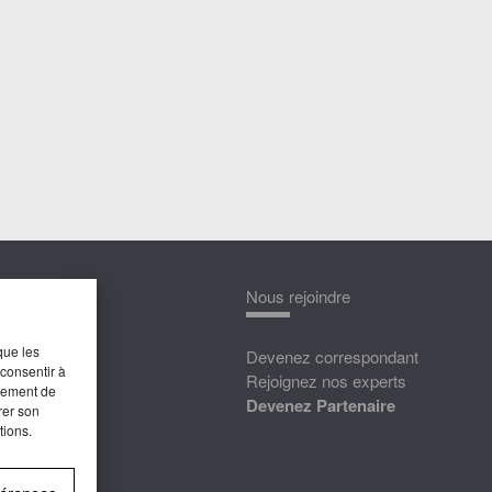
nnaître
Nous rejoindre
que les
édias
Devenez correspondant
 consentir à
ttat
Rejoignez nos experts
rtement de
Devenez Partenaire
rer son
tions.