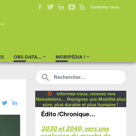
Contactez nous
s…
ES
OBS-DATA…
MOBIPÉDIA !
🛈
Informez-vous, recevez nos
Newsletters… Rejoignez une Mobilité plus
sûre, plus durable et plus humaine !
Édito
/Chronique…
2030 et 2040, vers une
explosion du marché de