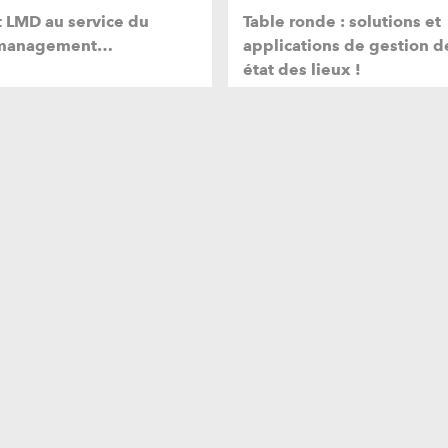
t LMD au service du
Table ronde : solutions et
-management…
applications de gestion d
état des lieux !