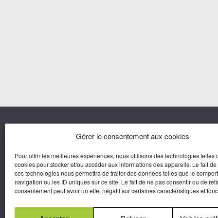
Nous co
Gérer le consentement aux cookies
Pour offrir les meilleures expériences, nous utilisons des technologies telles 
Agora M
cookies pour stocker et/ou accéder aux informations des appareils. Le fait de
Yves Gui
ces technologies nous permettra de traiter des données telles que le compo
Une marque d’Agora Médias,
navigation ou les ID uniques sur ce site. Le fait de ne pas consentir ou de reti
Éditeur de presse.
consentement peut avoir un effet négatif sur certaines caractéristiques et fonc
N°Commission Paritaire 2025-2030 :
0625
W 95133.