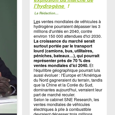
l'hydrogène
!
La Rédaction…
Le
s ventes mondiales de véhicules à
hydrogène pourraient dépasser les 3
millions d'unités en 2040, contre
environ 150 000 attendues d'ici 2030.
La croissance du marché serait
surtout portée par le transport
lourd (camions, bus, utilitaires,
péniches, bateaux…), qui pourrait
représenter près de 70 % des
ventes mondiales d'ici 2040.
Et
l'équilibre géographique pourrait luis
aussi évoluer : l'Europe et l'Amérique
du Nord gagneraient du terrain, tandis
que la Chine et la Corée du Sud,
dominantes aujourd'hui, verraient leur
part de marché reculer.
Selon le cabinet SNE Research, les
ventes mondiales de véhicules
électriques à pile à combustible
devraient dépasser trois millions