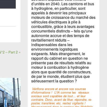
d’unités en 2040. Les camions et bus
à hydrogène, en particulier, sont
appelés à devenir les principaux
moteurs de croissance du marché des
véhicules électriques à pile à
combustible, grâce à leurs avantages
concurrentiels distincts – tels qu'une
autonomie accrue et des temps de
ravitaillement réduits –
indispensables dans les
environnements logistiques
°2 – Part 2 »
exigeants. Mais étrangement, le
rapport du cabinet en question ne
présente pas de résultats relatifs au
moteur à combustion à hydrogène
alors que quantité de constructeurs,
de par le monde, étudient plus que
sérieusement la question ?
Vérifions encore et encore nos sources
d'informations !
L'IA comme les
réseaux
sociaux sont capables de tout… et leur
contraire. Donc, avant de liker, répondre, re-
poster, transférer, etc. restez vigilants !
Heureusement dans le secteur des Mobilités,