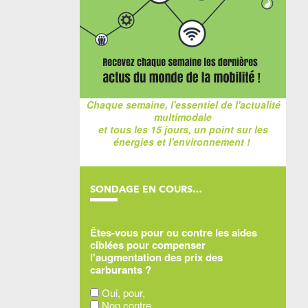
Chaque semaine, l'essentiel de l'actualité
multimodale
et tous les 15 jours, un point sur les
énergies et l'environnement !
SONDAGE EN COURS…
Êtes-vous pour ou contre les aides
ciblées pour compenser
l'augmentation des prix des
carburants ?
Oui, pour,
Non contre,