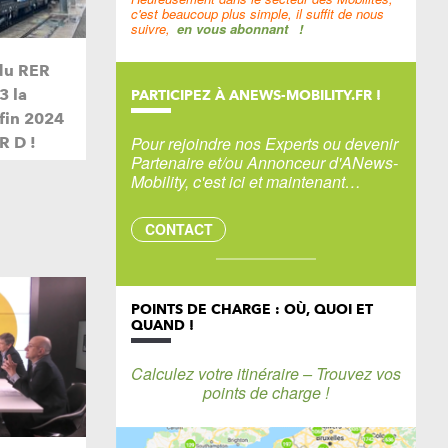
c'est beaucoup plus simple, il suffit de nous
suivre,
en vous abonnant
!
du RER
3 la
PARTICIPEZ À ANEWS-MOBILITY.FR !
 fin 2024
Pour rejoindre nos Experts ou devenir
R D !
Partenaire et/ou Annonceur d'ANews-
Mobility, c'est ici et maintenant…
CONTACT
POINTS DE CHARGE : OÙ, QUOI ET
QUAND !
Calculez votre itinéraire – Trouvez vos
points de charge !