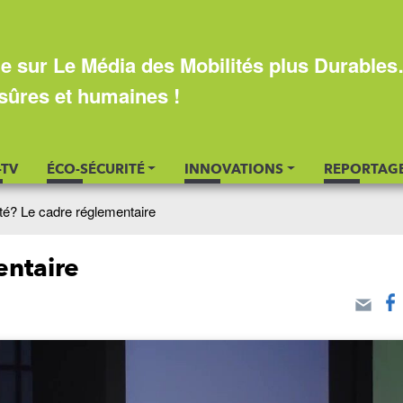
e sur Le Média des Mobilités plus Durable
sûres et humaines !
-TV
ÉCO-SÉCURITÉ
INNOVATIONS
REPORTAG
ité? Le cadre réglementaire
entaire